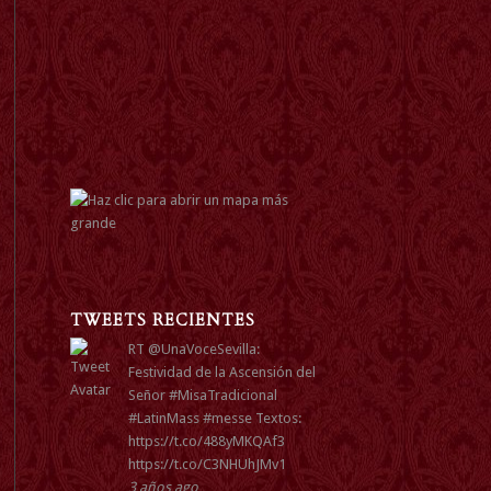
TWEETS RECIENTES
RT
@UnaVoceSevilla
:
Festividad de la Ascensión del
Señor
#MisaTradicional
#LatinMass
#messe
Textos:
https://t.co/488yMKQAf3
https://t.co/C3NHUhJMv1
3 años ago