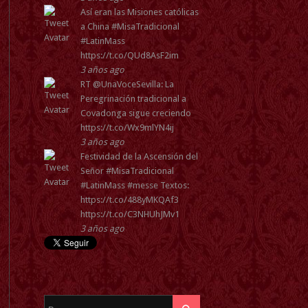
Así eran las Misiones católicas
a China
#MisaTradicional
#LatinMass
https://t.co/QUd8AsF2im
3 años ago
RT
@UnaVoceSevilla
: La
Peregrinación tradicional a
Covadonga sigue creciendo
https://t.co/Wx9mlYN4ij
3 años ago
Festividad de la Ascensión del
Señor
#MisaTradicional
#LatinMass
#messe
Textos:
https://t.co/488yMKQAf3
https://t.co/C3NHUhJMv1
3 años ago