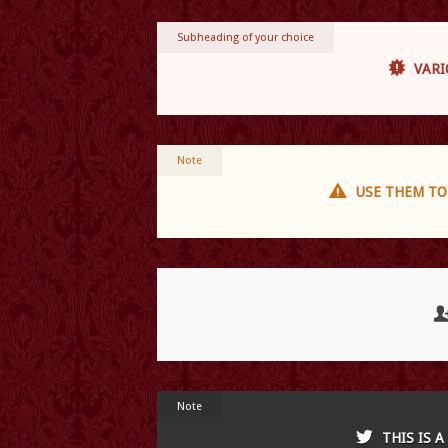
Subheading of your choice
VARI
Note
USE THEM TO
Note
THIS IS 