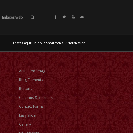
Enlaces web
Tú estás aquí:
Inicio
/
Shortcodes
/
Notification
Animated Image
Blog Elements
Buttons
Columns & Sections
Contact Forms
Easy Slider
Gallery