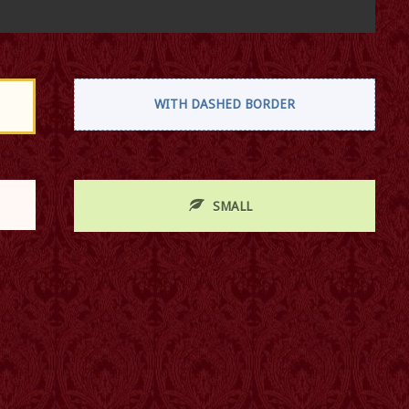
WITH DASHED BORDER
SMALL