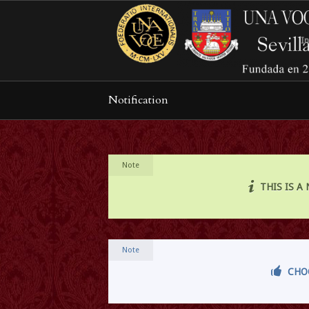
In
Notification
Note
THIS IS A
Note
CHO