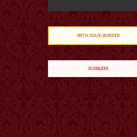
WITH SOLID BORDER
ICONLESS