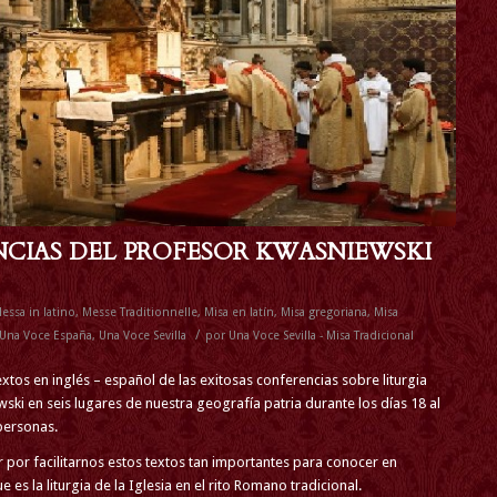
NCIAS DEL PROFESOR KWASNIEWSKI
essa in latino
,
Messe Traditionnelle
,
Misa en latín
,
Misa gregoriana
,
Misa
/
Una Voce España
,
Una Voce Sevilla
por
Una Voce Sevilla - Misa Tradicional
xtos en inglés – español de las exitosas conferencias sobre liturgia
ski en seis lugares de nuestra geografía patria durante los días 18 al
 personas.
por facilitarnos estos textos tan importantes para conocer en
 es la liturgia de la Iglesia en el rito Romano tradicional.