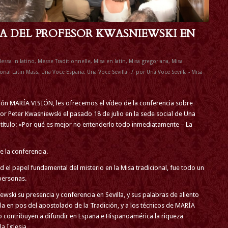
A DEL PROFESOR KWASNIEWSKI EN
essa in latino
,
Messe Traditionnelle
,
Misa en latín
,
Misa gregoriana
,
Misa
/
ional Latin Mass
,
Una Voce España
,
Una Voce Sevilla
por
Una Voce Sevilla - Misa
isión MARÍA VISIÓN, les ofrecemos el vídeo de la conferencia sobre
tor Peter Kwasniewski el pasado 18 de julio en la sede social de Una
 título: «Por qué es mejor no entenderlo todo inmediatamente – La
e la conferencia.
 el papel fundamental del misterio en la Misa tradicional, fue todo un
personas.
ki su presencia y conferencia en Sevilla, y sus palabras de aliento
a en pos del apostolado de la Tradición, y a los técnicos de MARÍA
 contribuyen a difundir en España e Hispanoamérica la riqueza
la Iglesia.