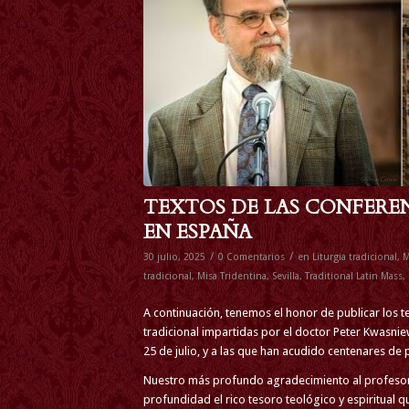
TEXTOS DE LAS CONFERE
EN ESPAÑA
/
/
30 julio, 2025
0 Comentarios
en
Liturgia tradicional
,
M
tradicional
,
Misa Tridentina
,
Sevilla
,
Traditional Latin Mass
,
A continuación, tenemos el honor de publicar los te
tradicional impartidas por el doctor Peter Kwasniew
25 de julio, y a las que han acudido centenares de
Nuestro más profundo agradecimiento al profesor 
profundidad el rico tesoro teológico y espiritual que