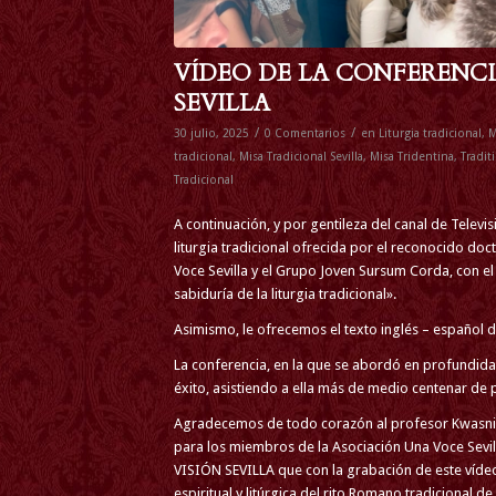
VÍDEO DE LA CONFERENCI
SEVILLA
/
/
30 julio, 2025
0 Comentarios
en
Liturgia tradicional
,
M
tradicional
,
Misa Tradicional Sevilla
,
Misa Tridentina
,
Tradit
Tradicional
A continuación, y por gentileza del canal de Telev
liturgia tradicional ofrecida por el reconocido doc
Voce Sevilla y el Grupo Joven Sursum Corda, con el
sabiduría de la liturgia tradicional».
Asimismo, le ofrecemos el texto inglés – español d
La conferencia, en la que se abordó en profundidad
éxito, asistiendo a ella más de medio centenar de 
Agradecemos de todo corazón al profesor Kwasniews
para los miembros de la Asociación Una Voce Sevill
VISIÓN SEVILLA que con la grabación de este vídeo
espiritual y litúrgica del rito Romano tradicional de 