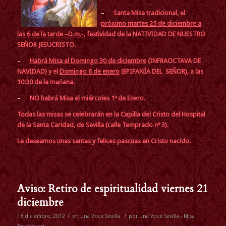
–
Santa Misa tradicional, el
próximo martes 25 de diciembre a
las 6 de la tarde –D.m.-
, festividad de la NATIVIDAD DE NUESTRO
SEÑOR JESUCRISTO.
–
Habrá Misa el Domingo 30 de diciembre
(INFRAOCTAVA DE
NAVIDAD) y el
Domingo 6 de enero
(EPIFANÍA DEL SEÑOR)
, a las
10:30 de la mañana.
–
NO habrá Misa el miércoles 1º de Enero
.
Todas las misas se celebrarán
en la Capilla del Cristo del Hospital
de la Santa Caridad, de Sevilla (calle Temprado nº 3).
Le deseamos unas santas y felices pascuas en Cristo nacido.
Aviso: Retiro de espiritualidad viernes 21
diciembre
/
/
18 diciembre, 2012
en
Una Voce Sevilla
por
Una Voce Sevilla - Misa