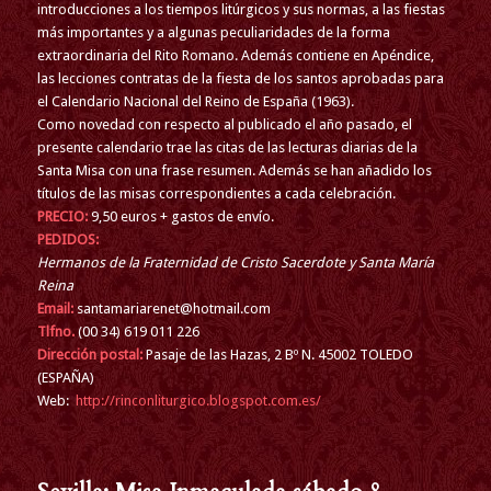
introducciones a los tiempos litúrgicos y sus normas, a las fiestas
más importantes y a algunas peculiaridades de la forma
extraordinaria del Rito Romano. Además contiene en Apéndice,
las lecciones contratas de la fiesta de los santos aprobadas para
el Calendario Nacional del Reino de España (1963).
Como novedad con respecto al publicado el año pasado, el
presente calendario trae las citas de las lecturas diarias de la
Santa Misa con una frase resumen. Además se han añadido los
títulos de las misas correspondientes a cada celebración.
PRECIO:
9,50 euros + gastos de envío.
PEDIDOS:
Hermanos de la Fraternidad de Cristo Sacerdote y Santa María
Reina
Email:
santamariarenet@hotmail.com
Tlfno.
(00 34) 619 011 226
Dirección postal:
Pasaje de las Hazas, 2 Bº N. 45002 TOLEDO
(ESPAÑA)
Web:
http://rinconliturgico.blogspot.com.es/