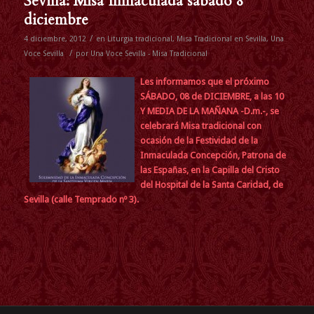
Sevilla: Misa Inmaculada sábado 8
diciembre
/
4 diciembre, 2012
en
Liturgia tradicional
,
Misa Tradicional en Sevilla
,
Una
/
Voce Sevilla
por
Una Voce Sevilla - Misa Tradicional
Les informamos que el próximo
SÁBADO,
08 de DICIEMBRE, a las 10
Y MEDIA DE LA MAÑANA
-D.m.-, se
celebrará Misa tradicional con
ocasión de la Festividad de la
Inmaculada Concepción, Patrona de
las Españas, en la Capilla del Cristo
del Hospital de la Santa Caridad, de
Sevilla (calle Temprado nº 3).