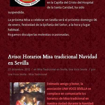
en la Capilla del Cristo del Hospital
de la Santa Caridad, ha sido
suspendida.
La próxima Misa a celebrar en Sevilla será el próximo domingo 06
de enero, festividad de la Epifanía del Señor, a la hora y lugar
habitual.
Rogamos disculpe las molestias ocasionadas.
Aviso: Horarios Misa tradicional Navidad
en Sevilla
/
/
23 diciembre, 2012
en
Misa Tradicional en Sevilla
,
Una Voce Sevilla
por
Una Voce Sevilla - Misa Tradicional
Estimado amigo y lector, la
asociación UNA VOCE SEVILLA se
complace en comunicarle los
horarios de Misa tradicional en
nuestra ciudad durante la Navidad: