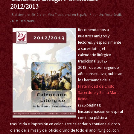
2012/2013
/
/
15 diciembre, 2012
en
Misa Tradicional en España
por
Una Voce Sevilla
- Misa Tradicional
Recomendamos a
nuestros amigos y
lectores, y especialmente
a sacerdotes, el
calendario litúrgico
tradicional 2012-
2013 , que por segundo
año consecutivo, publican
los hermanos de la
Fraternidad de Cristo
Sacerdote y Santa María
Reina
.
(225 páginas).
Encuadernación en espiral
con tapa plástica
traslúcida e impresión en color. Este calendario contiene el ordo
diario de la misa y del oficio divino de todo el año litúrgico, con