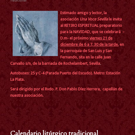
Tradicional
Estimado amigo y lector, la
asociación
Una Voce Sevilla
le invita
al RETIRO ESPIRITUAL preparatorio
para la NAVIDAD, que se celebrará –
D.m- el próximo
viernes 21 de
diciembre de 6 a 7, 30 de la tarde
, en
la parroquia de San Luis y San
Fernando, sita en la calle Juan
Carvallo s/n, de la barriada de Rochelambert, Sevilla
.
Autobuses: 25 y C-4 (Parada Puerto del Escudo). Metro: Estación
La Plata.
Será dirigido por el Rvdo. P. Don Pablo Díez Herrera, capellán de
nuestra asociación.
Calendario litúrgico tradicional