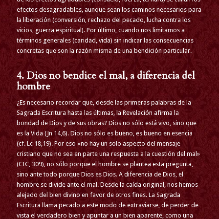
efectos desagradables, aunque sean los caminos necesarios para
la liberación (conversión, rechazo del pecado, lucha contra los
vicios, guerra espiritual). Por último, cuando nos limitamos a
términos generales (caridad, vida) sin indicar las consecuencias
concretas que son la razón misma de una bendición particular.
4. Dios no bendice el mal, a diferencia del
hombre
¿Es necesario recordar que, desde las primeras palabras de la
Sagrada Escritura hasta las últimas, la Revelación afirma la
bondad de Dios y de sus obras? Dios no sólo está vivo, sino que
es la Vida (Jn 14,6). Dios no sólo es bueno, es bueno en esencia
(cf. Lc 18,19). Por eso «no hay un solo aspecto del mensaje
cristiano que no sea en parte una respuesta a la cuestión del mal»
(CIC, 309), no sólo porque el hombre se plantea esta pregunta,
sino ante todo porque Dios es Dios. A diferencia de Dios, el
hombre se divide ante el mal. Desde la caída original, nos hemos
alejado del bien divino en favor de otros fines. La Sagrada
Escritura llama pecado a este modo de extraviarse, de perder de
vista el verdadero bien y apuntar a un bien aparente, como una