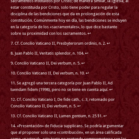
sacramentos instituidos por Cristo; de manera similar, la Iglesia, al
estar constituida por Cristo, solo tiene poder para regular la
disciplina de las bendiciones que da en prolongación de esta
constitución. Comúnmente hoy en día, las bendiciones se incluyen
en la categoría de los «sacramentales», lo que dice bastante
sobre su proximidad con los sacramentos. ↩
7. Cf. Concilio Vaticano II, Presbyterorum ordinis, n. 2. ↩
8. Juan Pablo II, Veritatis splendor, n. 104. ↩
9. Concilio Vaticano II, Dei verbum, n. 5. ↩
10. Concilio Vaticano II, Dei verbum, n. 10. ↩
11. Se agregó una tercera categoría por Juan Pablo II, Ad
tuendam fidem (1998), pero no se tiene en cuenta aquí. ↩
12. Cf. Concilio Vaticano I, De fide cath., c. 3, retomado por
Concilio Vaticano II, Dei verbum, n. 5. ↩
13. Cf. Concilio Vaticano II, Lumen gentium, n. 25 §1. ↩
14. «Presentación» de Fiducia supplicans. Se podría argumentar
que al proponer solo una «contribución», en un área calificada
como «pastoral», este texto no pretende comprometerse con las