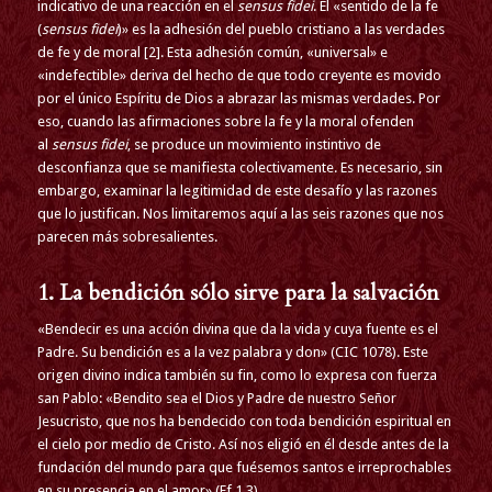
indicativo de una reacción en el
sensus fidei
. El «sentido de la fe
(
sensus fidei
)» es la adhesión del pueblo cristiano a las verdades
de fe y de moral [2]. Esta adhesión común, «universal» e
«indefectible» deriva del hecho de que todo creyente es movido
por el único Espíritu de Dios a abrazar las mismas verdades. Por
eso, cuando las afirmaciones sobre la fe y la moral ofenden
al
sensus fidei
, se produce un movimiento instintivo de
desconfianza que se manifiesta colectivamente. Es necesario, sin
embargo, examinar la legitimidad de este desafío y las razones
que lo justifican. Nos limitaremos aquí a las seis razones que nos
parecen más sobresalientes.
1. La bendición sólo sirve para la salvación
«Bendecir es una acción divina que da la vida y cuya fuente es el
Padre. Su bendición es a la vez palabra y don» (CIC 1078). Este
origen divino indica también su fin, como lo expresa con fuerza
san Pablo: «Bendito sea el Dios y Padre de nuestro Señor
Jesucristo, que nos ha bendecido con toda bendición espiritual en
el cielo por medio de Cristo. Así nos eligió en él desde antes de la
fundación del mundo para que fuésemos santos e irreprochables
en su presencia en el amor» (Ef 1,3).