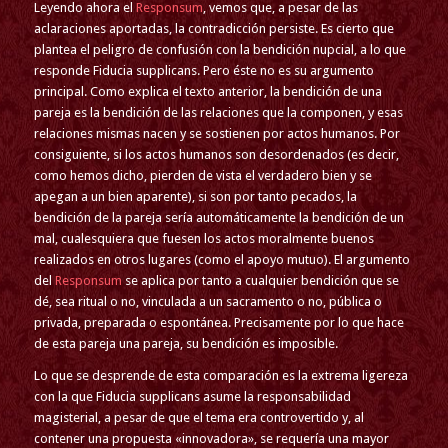
Leyendo ahora el
Responsum
, vemos que, a pesar de las
aclaraciones aportadas, la contradicción persiste. Es cierto que
plantea el peligro de confusión con la bendición nupcial, a lo que
responde Fiducia supplicans. Pero éste no es su argumento
principal. Como explica el texto anterior, la bendición de una
pareja es la bendición de las relaciones que la componen, y esas
relaciones mismas nacen y se sostienen por actos humanos. Por
consiguiente, si los actos humanos son desordenados (es decir,
como hemos dicho, pierden de vista el verdadero bien y se
apegan a un bien aparente), si son por tanto pecados, la
bendición de la pareja sería automáticamente la bendición de un
mal, cualesquiera que fuesen los actos moralmente buenos
realizados en otros lugares (como el apoyo mutuo). El argumento
del
Responsum
se aplica por tanto a cualquier bendición que se
dé, sea ritual o no, vinculada a un sacramento o no, pública o
privada, preparada o espontánea. Precisamente por lo que hace
de esta pareja una pareja, su bendición es imposible.
Lo que se desprende de esta comparación es la extrema ligereza
con la que Fiducia supplicans asume la responsabilidad
magisterial, a pesar de que el tema era controvertido y, al
contener una propuesta «innovadora», se requería una mayor