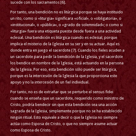
sucede con los sacramentos [6].
Por tanto, una bendición no es litúrgica porque se haya instituido
un rito, como si «liturgia» significara «oficial», o «obligatoria», o
«institucional», o «pública», o «grado de solemnidad»; o como si
«liturgia» fuera una etiqueta puesta desde fuera a una actividad
eclesial. Una bendición es litúrgica cuando es eclesial, porque
implica el misterio de la Iglesia en su ser y en su actuar. Aquí es
donde entra en juego el sacerdote [7]. Cuando los fieles acuden a
un sacerdote para pedir la bendición de la Iglesia, y el sacerdote
los bendice en nombre de la Iglesia, está actuando en la persona
de la Iglesia. Por eso, esta bendición sólo puede ser litúrgica,
porque es la intercesión de la Iglesia la que proporciona este
apoyo y no la intercesión de un fiel individual.
Por tanto, no es de extrañar que se perturbe el sensus fidei
cuando se enseña que un sacerdote, requerido como ministro de
Cristo, podría bendecir sin que esta bendición sea una acción
sagrada de la Iglesia, simplemente porque no se ha establecido
ningún ritual. Esto equivale a decir o que la Iglesia no siempre
actúa como Esposa de Cristo, o que no siempre asume actuar
como Esposa de Cristo.