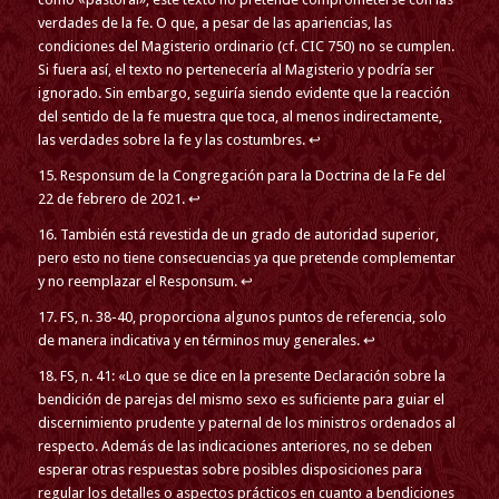
verdades de la fe. O que, a pesar de las apariencias, las
condiciones del Magisterio ordinario (cf. CIC 750) no se cumplen.
Si fuera así, el texto no pertenecería al Magisterio y podría ser
ignorado. Sin embargo, seguiría siendo evidente que la reacción
del sentido de la fe muestra que toca, al menos indirectamente,
las verdades sobre la fe y las costumbres. ↩
15. Responsum de la Congregación para la Doctrina de la Fe del
22 de febrero de 2021. ↩
16. También está revestida de un grado de autoridad superior,
pero esto no tiene consecuencias ya que pretende complementar
y no reemplazar el Responsum. ↩
17. FS, n. 38-40, proporciona algunos puntos de referencia, solo
de manera indicativa y en términos muy generales. ↩
18. FS, n. 41: «Lo que se dice en la presente Declaración sobre la
bendición de parejas del mismo sexo es suficiente para guiar el
discernimiento prudente y paternal de los ministros ordenados al
respecto. Además de las indicaciones anteriores, no se deben
esperar otras respuestas sobre posibles disposiciones para
regular los detalles o aspectos prácticos en cuanto a bendiciones