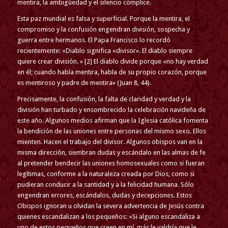
mentira, la ambigüedad y el silencio cómplice.
Esta paz mundial es falsa y superficial. Porque la mentira, el
compromiso y la confusión engendran división, sospecha y
guerra entre hermanos. El Papa Francisco lo recordó
recientemente: «Diablo significa «divisor». El diablo siempre
quiere crear división. » [2] El diablo divide porque «no hay verdad
en él; cuando habla mentira, habla de su propio corazón, porque
es mentiroso y padre de mentira» (Juan 8, 44).
Precisamente, la confusión, la falta de claridad y verdad y la
división han turbado y ensombrecido la celebración navideña de
este año. Algunos medios afirman que la Iglesia católica fomenta
la bendición de las uniones entre personas del mismo sexo. Ellos
mienten. Hacen el trabajo del divisor. Algunos obispos van en la
misma dirección, siembran dudas y escándalo en las almas de fe
al pretender bendecir las uniones homosexuales como si fueran
legítimas, conforme a la naturaleza creada por Dios, como si
pudieran conducir a la santidad y a la felicidad humana. Sólo
engendran errores, escándalos, dudas y decepciones. Estos
Obispos ignoran u olvidan la severa advertencia de Jesús contra
quienes escandalizan a los pequeños: «Si alguno escandaliza a
uno de estos pequeños que creen en mí, más le valdría que le