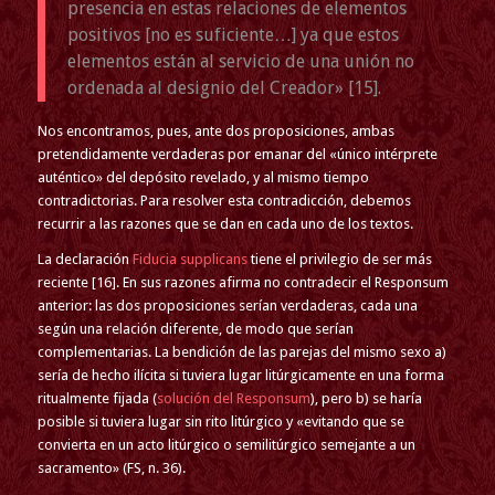
presencia en estas relaciones de elementos
positivos [no es suficiente…] ya que estos
elementos están al servicio de una unión no
ordenada al designio del Creador» [15].
Nos encontramos, pues, ante dos proposiciones, ambas
pretendidamente verdaderas por emanar del «único intérprete
auténtico» del depósito revelado, y al mismo tiempo
contradictorias. Para resolver esta contradicción, debemos
recurrir a las razones que se dan en cada uno de los textos.
La declaración
Fiducia supplicans
tiene el privilegio de ser más
reciente [16]. En sus razones afirma no contradecir el Responsum
anterior: las dos proposiciones serían verdaderas, cada una
según una relación diferente, de modo que serían
complementarias. La bendición de las parejas del mismo sexo a)
sería de hecho ilícita si tuviera lugar litúrgicamente en una forma
ritualmente fijada (
solución del Responsum
), pero b) se haría
posible si tuviera lugar sin rito litúrgico y «evitando que se
convierta en un acto litúrgico o semilitúrgico semejante a un
sacramento» (FS, n. 36).