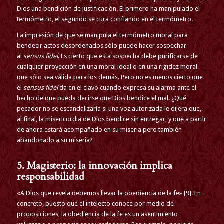
Dios una bendición de justificación. El primero ha manipulado el
termómetro, el segundo se cura confiando en el termómetro.
La impresión de que se manipula el termómetro moral para
bendecir actos desordenados sólo puede hacer sospechar
al
sensus fidei
. Es cierto que esta sospecha debe purificarse de
cualquier proyección en una moral ideal o en una rigidez moral
que sólo sea válida para los demás. Pero no es menos cierto que
el
sensus fidei
da en el clavo cuando expresa su alarma ante el
hecho de que pueda decirse que Dios bendice el mal. ¿Qué
pecador no se escandalizaría si una voz autorizada le dijera que,
al final, la misericordia de Dios bendice sin entregar, y que a partir
de ahora estará acompañado en su miseria pero también
abandonado a su miseria?
5. Magisterio: la innovación implica
responsabilidad
«A Dios que revela debemos llevar la obediencia de la fe» [9]. En
concreto, puesto que el intelecto conoce por medio de
proposiciones, la obediencia de la fe es un asentimiento