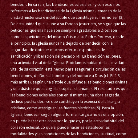
bendecir. En su raíz, las bendiciones eclesiales –y con esto nos
referimos a las bendiciones de la Iglesia misma– emanan de la
unidad misteriosa e indefectible que constituye su mismo ser [3].
De esta unidad que la une a su Esposo Jesucristo, se sigue que las
peticiones que ella hace son siempre agradables a Dios; son
como las peticiones del mismo Cristo a su Padre. Por eso, desde
el principio, la Iglesia nunca ha dejado de bendecir, con la
seguridad de obtener muchos efectos espirituales de
santificación y liberación del pecado [4]. La bendición es, pues,
una actividad vital de la Iglesia. Podríamos hablar de la actividad
vital de su corazón: está hecho para asegurar la circulación de las
bendiciones, de Dios al hombre y del hombre a Dios (cf. Ef 1,3,
más arriba), según una sístole que difunde las bendiciones divinas
y una diástole que acoge las súplicas humanas. El resultado es que
las bendiciones eclesiales son en sí mismas una obra sagrada.
Incluso podría decirse que constituyen la esencia de la liturgia
cristiana, como atestiguan las fuentes históricas [5]. Para la
Iglesia, bendecir según alguna forma litúrgica no es una opción;
no puede hacer otra cosa por lo que es, por la actividad vital del
corazón eclesial. Lo que sí puede hacer es establecer las
modalidades y las condiciones de las bendiciones, su ritual, como