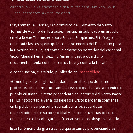
/
/
28 enero, 2024
0 Comentarios
en
Misa tradicional
,
Una Voce Sevilla
/
por
Una Voce Sevilla - Misa Tradicional
Fray Emmanuel Perrier, OP, dominico del Convento de Santo
Tomás de Aquino de Toulouse, Francia, ha publicado un artículo
en «La Revue Thomiste» sobre Fiducia Supplicans. El teólogo
desmonta las tesis principales del documento del Dicasterio para
la Doctrina de la Fe, así como la aclaración posterior del cardenal
Victor Manuel Fernández. Fr. Perrier muestra que dicho
documento atenta conta el sensus fidei y contra la fe católica.
A continuación, el artículo, publicado en
Infocatólica
:
«Como hijos de la Iglesia fundada sobre los apóstoles, no
podemos sino alarmarnos ante el revuelo que ha causado entre el
pueblo cristiano un texto procedente del entorno del Santo Padre
[1]. Es insoportable ver a los fieles de Cristo perder la confianza
en la palabra del pastor universal, ver a los sacerdotes
desgarrados entre su apego filial y las consecuencias prácticas
que este texto les obligará a afrontar, ver a los obispos divididos.
Este fenómeno de gran alcance que estamos presenciando es