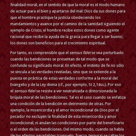
finalidad moral, en el sentido de que la moral es el modo humano
de actuar para el bien y apartarse del mal: Dios da sus dones para
que el hombre practique la justicia obedeciendo los
mandamientos y avance por el camino de la santidad siguiendo el
ejemplo de Cristo; el hombre recibe estos dones como agente
racional que recibe la ayuda de la gracia para llegar a ser bueno;
los dones son beneficios para el crecimiento espiritual.
Por tanto, es comprensible que el
sensus fidei
se vea perturbado
cuando las bendiciones se presentan de tal modo que se
confunde su significado moral. En efecto, el instinto de fe no sólo
se vincula a las verdades reveladas, sino que se extiende a la
puesta en práctica de estas verdades conforme a la moral del
Evangelio y de la Ley divina (cf., por ejemplo, St 2,14ss.). Por eso
el
sensus fidei
se resiste a ver neutralizada o distorsionada la
brújula moral de las bendiciones. Tal es el caso cuando se enfatiza
una condición de la bendición en detrimento de otras. Por
ejemplo, la misericordia y el amor incondicional de Dios por el
pecador no excluyen la finalidad de esta misericordia y amor
incondicional, ni anulan las condiciones por parte del beneficiario
o el orden de las bendiciones. Del mismo modo, cuando se habla
de los efectos agradables (consuelo, fuerza, ternura) se callan los