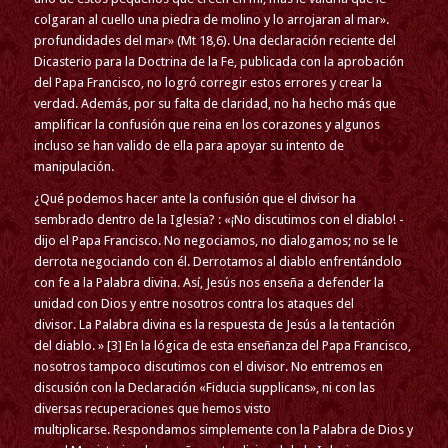
colgaran al cuello una piedra de molino y lo arrojaran al mar».
profundidades del mar» (Mt 18,6). Una declaración reciente del
Dicasterio para la Doctrina de la Fe, publicada con la aprobación
del Papa Francisco, no logró corregir estos errores y crear la
verdad. Además, por su falta de claridad, no ha hecho más que
amplificar la confusión que reina en los corazones y algunos
incluso se han valido de ella para apoyar su intento de
manipulación.
¿Qué podemos hacer ante la confusión que el divisor ha
sembrado dentro de la Iglesia? : «¡No discutimos con el diablo! -
dijo el Papa Francisco. No negociamos, no dialogamos; no se le
derrota negociando con él. Derrotamos al diablo enfrentándolo
con fe a la Palabra divina. Así, Jesús nos enseña a defender la
unidad con Dios y entre nosotros contra los ataques del
divisor. La Palabra divina es la respuesta de Jesús a la tentación
del diablo. » [3] En la lógica de esta enseñanza del Papa Francisco,
nosotros tampoco discutimos con el divisor. No entremos en
discusión con la Declaración «Fiducia supplicans», ni con las
diversas recuperaciones que hemos visto
multiplicarse. Respondamos simplemente con la Palabra de Dios y