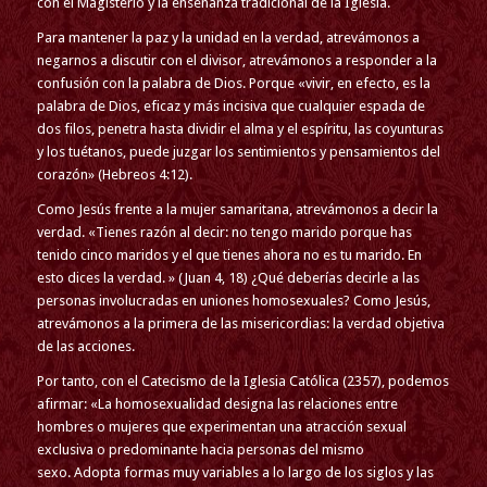
con el Magisterio y la enseñanza tradicional de la Iglesia.
Para mantener la paz y la unidad en la verdad, atrevámonos a
negarnos a discutir con el divisor, atrevámonos a responder a la
confusión con la palabra de Dios. Porque «vivir, en efecto, es la
palabra de Dios, eficaz y más incisiva que cualquier espada de
dos filos, penetra hasta dividir el alma y el espíritu, las coyunturas
y los tuétanos, puede juzgar los sentimientos y pensamientos del
corazón» (Hebreos 4:12).
Como Jesús frente a la mujer samaritana, atrevámonos a decir la
verdad. «Tienes razón al decir: no tengo marido porque has
tenido cinco maridos y el que tienes ahora no es tu marido. En
esto dices la verdad. » (Juan 4, 18) ¿Qué deberías decirle a las
personas involucradas en uniones homosexuales? Como Jesús,
atrevámonos a la primera de las misericordias: la verdad objetiva
de las acciones.
Por tanto, con el Catecismo de la Iglesia Católica (2357), podemos
afirmar: «La homosexualidad designa las relaciones entre
hombres o mujeres que experimentan una atracción sexual
exclusiva o predominante hacia personas del mismo
sexo. Adopta formas muy variables a lo largo de los siglos y las