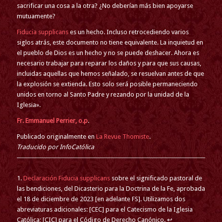
sacrificar una cosa a la otra? ¿No deberían más bien apoyarse
mutuamente?
Fiducia supplicans
es un hecho. Incluso retrocediendo varios
siglos atrás, este documento no tiene equivalente. La inquietud en
el pueblo de Dios es un hecho y no se puede deshacer. Ahora es
necesario trabajar para reparar los daños y para que sus causas,
incluidas aquellas que hemos señalado, se resuelvan antes de que
la explosión se extienda. Esto solo será posible permaneciendo
unidos en torno al Santo Padre y rezando por la unidad de la
Iglesia».
Fr. Emmanuel Perrier, o.p
.
Publicado originalmente en
La Revue Thomiste
.
Traducido por InfoCatólica
1.
Declaración Fiducia supplicans
sobre el significado pastoral de
las bendiciones, del Dicasterio para la Doctrina de la Fe, aprobada
el 18 de diciembre de 2023 [en adelante FS]. Utilizamos dos
abreviaturas adicionales: [CEC] para el Catecismo de la Iglesia
Católica; [CIC] para el Código de Derecho Canónico. ↩