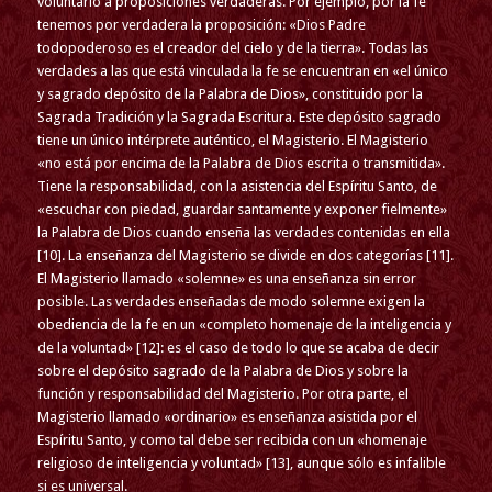
voluntario a proposiciones verdaderas. Por ejemplo, por la fe
tenemos por verdadera la proposición: «Dios Padre
todopoderoso es el creador del cielo y de la tierra». Todas las
verdades a las que está vinculada la fe se encuentran en «el único
y sagrado depósito de la Palabra de Dios», constituido por la
Sagrada Tradición y la Sagrada Escritura. Este depósito sagrado
tiene un único intérprete auténtico, el Magisterio. El Magisterio
«no está por encima de la Palabra de Dios escrita o transmitida».
Tiene la responsabilidad, con la asistencia del Espíritu Santo, de
«escuchar con piedad, guardar santamente y exponer fielmente»
la Palabra de Dios cuando enseña las verdades contenidas en ella
[10]. La enseñanza del Magisterio se divide en dos categorías [11].
El Magisterio llamado «solemne» es una enseñanza sin error
posible. Las verdades enseñadas de modo solemne exigen la
obediencia de la fe en un «completo homenaje de la inteligencia y
de la voluntad» [12]: es el caso de todo lo que se acaba de decir
sobre el depósito sagrado de la Palabra de Dios y sobre la
función y responsabilidad del Magisterio. Por otra parte, el
Magisterio llamado «ordinario» es enseñanza asistida por el
Espíritu Santo, y como tal debe ser recibida con un «homenaje
religioso de inteligencia y voluntad» [13], aunque sólo es infalible
si es universal.