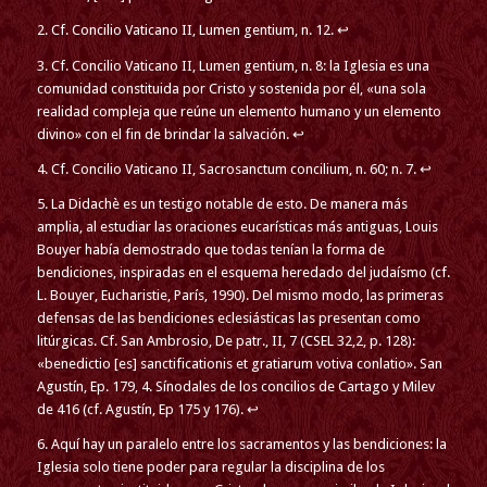
2. Cf. Concilio Vaticano II, Lumen gentium, n. 12. ↩
3. Cf. Concilio Vaticano II, Lumen gentium, n. 8: la Iglesia es una
comunidad constituida por Cristo y sostenida por él, «una sola
realidad compleja que reúne un elemento humano y un elemento
divino» con el fin de brindar la salvación. ↩
4. Cf. Concilio Vaticano II, Sacrosanctum concilium, n. 60; n. 7. ↩
5. La Didachè es un testigo notable de esto. De manera más
amplia, al estudiar las oraciones eucarísticas más antiguas, Louis
Bouyer había demostrado que todas tenían la forma de
bendiciones, inspiradas en el esquema heredado del judaísmo (cf.
L. Bouyer, Eucharistie, París, 1990). Del mismo modo, las primeras
defensas de las bendiciones eclesiásticas las presentan como
litúrgicas. Cf. San Ambrosio, De patr., II, 7 (CSEL 32,2, p. 128):
«benedictio [es] sanctificationis et gratiarum votiva conlatio». San
Agustín, Ep. 179, 4. Sínodales de los concilios de Cartago y Milev
de 416 (cf. Agustín, Ep 175 y 176). ↩
6. Aquí hay un paralelo entre los sacramentos y las bendiciones: la
Iglesia solo tiene poder para regular la disciplina de los