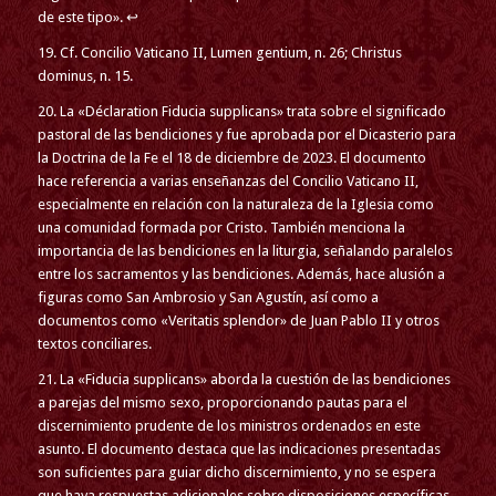
de este tipo». ↩
19. Cf. Concilio Vaticano II, Lumen gentium, n. 26; Christus
dominus, n. 15.
20. La «Déclaration Fiducia supplicans» trata sobre el significado
pastoral de las bendiciones y fue aprobada por el Dicasterio para
la Doctrina de la Fe el 18 de diciembre de 2023. El documento
hace referencia a varias enseñanzas del Concilio Vaticano II,
especialmente en relación con la naturaleza de la Iglesia como
una comunidad formada por Cristo. También menciona la
importancia de las bendiciones en la liturgia, señalando paralelos
entre los sacramentos y las bendiciones. Además, hace alusión a
figuras como San Ambrosio y San Agustín, así como a
documentos como «Veritatis splendor» de Juan Pablo II y otros
textos conciliares.
21. La «Fiducia supplicans» aborda la cuestión de las bendiciones
a parejas del mismo sexo, proporcionando pautas para el
discernimiento prudente de los ministros ordenados en este
asunto. El documento destaca que las indicaciones presentadas
son suficientes para guiar dicho discernimiento, y no se espera
que haya respuestas adicionales sobre disposiciones específicas