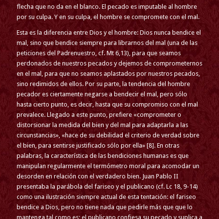
flecha que no da en el blanco. El pecado es imputable al hombre
por su culpa. Y en su culpa, el hombre se compromete con el mal.
Esta es la diferencia entre Dios y el hombre: Dios nunca bendice el
mal, sino que bendice siempre para librarnos del mal (una de las
peticiones del Padrenuestro, cf. Mt 6,13), para que seamos
perdonados de nuestros pecados y dejemos de comprometernos
en el mal, para que no seamos aplastados por nuestros pecados,
sino redimidos de ellos. Por su parte, la tendencia del hombre
pecador es ciertamente negarse a bendecir el mal, pero sólo
hasta cierto punto, es decir, hasta que su compromiso con el mal
prevalece. Llegado a este punto, prefiere «comprometer o
distorsionar la medida del bien y del mal para adaptarla a las
circunstancias», «hace de su debilidad el criterio de verdad sobre
el bien, para sentirse justificado sólo por ella» [8]. En otras
palabras, la característica de las bendiciones humanas es que
manipulan regularmente el termómetro moral para acomodar un
desorden en relación con el verdadero bien. Juan Pablo II
presentaba la parábola del fariseo y el publicano (cf. Lc 18, 9-14)
como una ilustración siempre actual de esta tentación: el fariseo
bendice a Dios, pero no tiene nada que pedirle más que que lo
mantenga tal como es; el publicano confiesa su pecado y suplica a