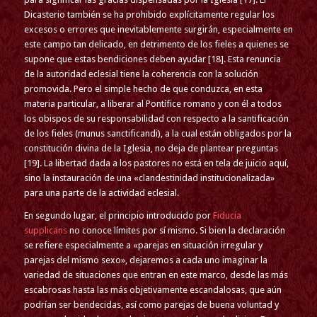
Dicasterio también se ha prohibido explícitamente regular los
excesos o errores que inevitablemente surgirán, especialmente en
este campo tan delicado, en detrimento de los fieles a quienes se
supone que estas bendiciones deben ayudar [18]. Esta renuncia
de la autoridad eclesial tiene la coherencia con la solución
promovida. Pero el simple hecho de que conduzca, en esta
materia particular, a liberar al Pontífice romano y con él a todos
los obispos de su responsabilidad con respecto a la santificación
de los fieles (munus sanctificandi), a la cual están obligados por la
constitución divina de la Iglesia, no deja de plantear preguntas
[19]. La libertad dada a los pastores no está en tela de juicio aquí,
sino la instauración de una «clandestinidad institucionalizada»
para una parte de la actividad eclesial.
En segundo lugar, el principio introducido por
Fiducia
supplicans
no conoce límites por sí mismo. Si bien la declaración
se refiere especialmente a «parejas en situación irregular y
parejas del mismo sexo», dejaremos a cada uno imaginar la
variedad de situaciones que entran en este marco, desde las más
escabrosas hasta las más objetivamente escandalosas, que aún
podrían ser bendecidas, así como parejas de buena voluntad y