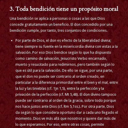
3. Toda bendición tiene un propósito moral
Una bendición se aplica a personas o cosas a las que Dios
concede gratuitamente un beneficio. El don concedido por una
bendición cumple, por tanto, tres conjuntos de condiciones.
Por parte de Dios, el don es efecto de la liberalidad divina;
tiene siempre su fuente en la misericordia divina con vistas a la
salvación. Por eso Dios bendice según lo que ha dispuesto
como camino de salvación, Jesucristo Verbo encarnado,
muerto y resucitado para redimirnos, pero también según lo
que es útil para la salvación. De ello se sigue, por una parte,
que el don no puede ser contrario al orden creado, en
particular a la diferencia primordial entre el bien y el mal, entre
la luz y las tinieblas (cf. 1Jn 1,5), entre la perfección y la
privación de la perfección (cf. Mt 5,48). El don divino tampoco
puede ser contrario al orden de la gracia, sobre todo porque
nos hace justos ante Dios (cf. Rm 5,1ss.). Por otra parte, Dios
da según lo que considera oportuno dar a cada uno llegado el
momento. Dios ve más allá que nosotros y quiere dar más de
lo que esperamos. Por eso, entre otras cosas, permite