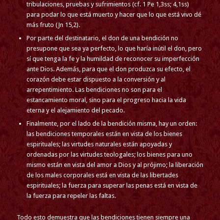
tribulaciones, pruebas y sufrimientos (cf. 1 Pe 1,3ss; 4,1ss)
para podar lo que está muerto y hacer que lo que está vivo dé
más fruto (Jn 15,2).
Por parte del destinatario, el don de una bendición no
presupone que sea ya perfecto, lo que haría inútil el don, pero
sí que tenga la fe y la humildad de reconocer su imperfección
ante Dios. Además, para que el don produzca su efecto, el
corazón debe estar dispuesto a la conversión y al
arrepentimiento. Las bendiciones no son para el
estancamiento moral, sino para el progreso hacia la vida
eterna y el alejamiento del pecado.
Finalmente, por el lado de la bendición misma, hay un orden:
las bendiciones temporales están en vista de los bienes
espirituales; las virtudes naturales están apoyadas y
ordenadas por las virtudes teologales; los bienes para uno
mismo están en vista del amor a Dios y al prójimo; la liberación
de los males corporales está en vista de las libertades
espirituales; la fuerza para superar las penas está en vista de
la fuerza para repeler las faltas.
Todo esto demuestra que las bendiciones tienen siempre una