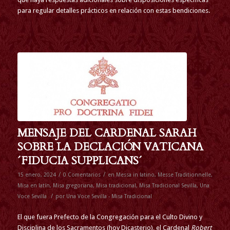
para regular detalles prácticos en relación con estas bendiciones.
MENSAJE DEL CARDENAL SARAH
SOBRE LA DECLACIÓN VATICANA
´FIDUCIA SUPPLICANS´
/
/
15 enero, 2024
0 Comentarios
en
Messa in latino
,
Messe Traditionnelle
,
Misa en latín
,
Misa gregoriana
,
Misa tradicional
,
Misa Tradicional Sevilla
,
Una
/
Voce Sevilla
por
Una Voce Sevilla - Misa Tradicional
El que fuera Prefecto de la Congregación para el Culto Divino y
Disciplina de los Sacramentos (hoy Dicasterio), el Cardenal
Robert