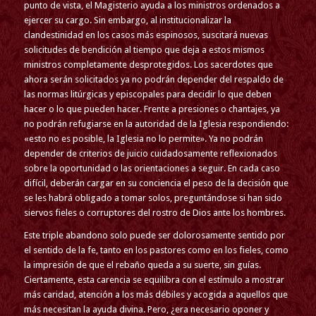
punto de vista, el Magisterio ayuda a los ministros ordenados a
ejercer su cargo. Sin embargo, al institucionalizar la
clandestinidad en los casos más espinosos, suscitará nuevas
solicitudes de bendición al tiempo que deja a estos mismos
ministros completamente desprotegidos. Los sacerdotes que
ahora serán solicitados ya no podrán depender del respaldo de
las normas litúrgicas y episcopales para decidir lo que deben
hacer o lo que pueden hacer. Frente a presiones o chantajes, ya
no podrán refugiarse en la autoridad de la Iglesia respondiendo:
«esto no es posible, la Iglesia no lo permite». Ya no podrán
depender de criterios de juicio cuidadosamente reflexionados
sobre la oportunidad o las orientaciones a seguir. En cada caso
difícil, deberán cargar en su conciencia el peso de la decisión que
se les habrá obligado a tomar solos, preguntándose si han sido
siervos fieles o corruptores del rostro de Dios ante los hombres.
Este triple abandono solo puede ser dolorosamente sentido por
el sentido de la fe, tanto en los pastores como en los fieles, como
la impresión de que el rebaño queda a su suerte, sin guías.
Ciertamente, esta carencia se equilibra con el estímulo a mostrar
más caridad, atención a los más débiles y acogida a aquellos que
más necesitan la ayuda divina. Pero, ¿era necesario oponer y