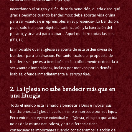
Recordando el origen y el fin de toda bendición, queda claro qué
gracia pedimos cuando bendecimos: debe aportar vida divina
para ser «santos e irreprensibles en su presencia». La bendición,
pues, sólo tiene por objeto la santificación y la liberación del
pecado, y sirve así para alabar a Aquel que hizo todas las cosas
(Ef 1,12).
Es imposible que la Iglesia se aparte de esta orden divina de
bendecir para la salvación. Por tanto, cualquier propuesta de
bendecir sin que esta bendición esté explícitamente ordenada a
ser «santa e inmaculada», incluso por motivos por lo demás
loables, ofende inmediatamente el
sensus fidei
.
2. La Iglesia no sabe bendecir más que en
una liturgia
Todo el mundo está llamado a bendecir a Dios e invocar sus
bendiciones. La Iglesia hace lo mismo e intercede por sus hijos.
Pero entre un creyente individual y la Iglesia, el sujeto que actúa
no es de la misma naturaleza, y esta diferencia tiene
consecuencias importantes cuando consideramos la acción de