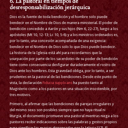
6. La pastoral en tiempos de
desresponsabilización jerárquica
Dios es la fuente de toda bendición y el hombre solo puede
bendecir en el Nombre de Dios de manera ministerial. El poder de
bendición concedido a Aarón y sus hijos (Nm 6, 22-27), luego a los
apóstoles (Mt 10, 12-13; Lc 10, 5-6) y a los ministros ordenados es,
por lo tanto, una concesión acompañada de una exigencia:
bendecir en el Nombre de Dios solo lo que Dios puede bendecir.
La historia de la Iglesia está ahí para recordarnos que la
usurpación por parte de los sacerdotes de su poder de bendición
tiene como consecuencia desfigurar duraderamente el rostro de
Dios ante los hombres. Esta gravedad obliga, por lo tanto, a ser
prudentes en la pastoral de las bendiciones. Desde este punto de
vista, la declaración
Fiducia supplicans
ha puesto tanto al
Magisterio como a los pastores en una situación insostenible, por
tres motivos.
Primero, al afirmar que las bendiciones de parejas irregulares y
del mismo sexo son posibles siempre que no haya ritual ni
liturgia, el documento promueve una pastoral mientras niega a los
pastores recibir indicaciones sobre las palabras y gestos propios
para significar las gracias dispensadas por la Iglesia [17]. El