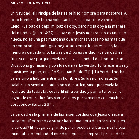
MENSAJE DE NAVIDAD
En Navidad, el Príncipe de la Paz se hizo hombre para nosotros. A
todo hombre de buena voluntad le trae la paz que viene del
Cielo. «La paz os dejo, mi paz os doy, pero no la doy a la manera
del mundo» (Juan 14:27). La paz que Jesús nos trae no es una nube
hueca, no es una paz mundana que muchas veces no es más que
un compromiso ambiguo, negociado entre los intereses y las
mentiras de cada uno. La paz de Dios es verdad. «La verdad es
fuerza de paz porque revela y realiza la unidad del hombre con
Dios, consigo mismo y con los demás. La verdad fortalece la paz y
construye la paz», enseñó San Juan Pablo II [1]. La Verdad hecha
carne vino a habitar entre los hombres. Su luz no molesta. Su
palabra no siembra confusión y desorden, sino que revela la
realidad de todas las cosas. Él ES la verdad y por lo tanto es «un
signo de contradicción» y «revela los pensamientos de muchos
corazones» (Lucas 2:34).
La verdad es la primera de las misericordias que Jesús ofrece al
pecador. ¿Podremos a su vez hacer una obra de misericordia en
la verdad? El riesgo es grande para nosotros si buscamos la paz
mundial, la popularidad mundana que se compra al precio de la