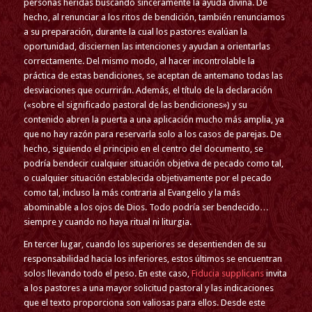
personas heridas buscando sinceramente la ayuda divina. De
hecho, al renunciar a los ritos de bendición, también renunciamos
a su preparación, durante la cual los pastores evalúan la
oportunidad, disciernen las intenciones y ayudan a orientarlas
correctamente. Del mismo modo, al hacer incontrolable la
práctica de estas bendiciones, se aceptan de antemano todas las
desviaciones que ocurrirán. Además, el título de la declaración
(«sobre el significado pastoral de las bendiciones») y su
contenido abren la puerta a una aplicación mucho más amplia, ya
que no hay razón para reservarla solo a los casos de parejas. De
hecho, siguiendo el principio en el centro del documento, se
podría bendecir cualquier situación objetiva de pecado como tal,
o cualquier situación establecida objetivamente por el pecado
como tal, incluso la más contraria al Evangelio y la más
abominable a los ojos de Dios. Todo podría ser bendecido…
siempre y cuando no haya ritual ni liturgia.
En tercer lugar, cuando los superiores se desentienden de su
responsabilidad hacia los inferiores, estos últimos se encuentran
solos llevando todo el peso. En este caso,
Fiducia supplicans
invita
a los pastores a una mayor solicitud pastoral y las indicaciones
que el texto proporciona son valiosas para ellos. Desde este