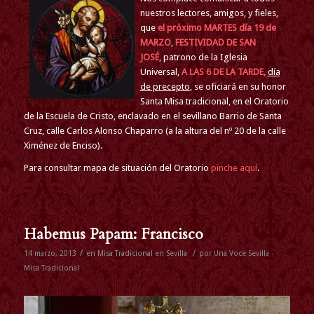
nuestros lectores, amigos, y fieles,
que
el próximo
MARTES
día
19
de
MARZO
,
FESTIVIDAD DE SAN
JOSÉ
, patrono de la Iglesia
Universal,
A LAS 6 DE LA TARDE,
día
de precepto
, se oficiará en su honor
Santa Misa tradicional, en el Oratorio
de la Escuela de Cristo, enclavado en el sevillano Barrio de Santa
Cruz, calle Carlos Alonso Chaparro (a la altura del nº 20 de la calle
Ximénez de Enciso).
Para consultar mapa de situación del Oratorio
pinche aquí
.
Habemus Papam: Francisco
/
/
14 marzo, 2013
en
Misa Tradicional en Sevilla
por
Una Voce Sevilla -
Misa Tradicional