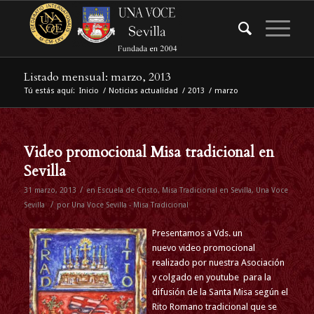
Listado mensual: marzo, 2013
Tú estás aquí:
Inicio
/
Noticias actualidad
/
2013
/
marzo
Video promocional Misa tradicional en
Sevilla
/
31 marzo, 2013
en
Escuela de Cristo
,
Misa Tradicional en Sevilla
,
Una Voce
/
Sevilla
por
Una Voce Sevilla - Misa Tradicional
Presentamos a Vds. un
nuevo video promocional
realizado por nuestra Asociación
y colgado en youtube para la
difusión de la Santa Misa según el
Rito Romano tradicional que se