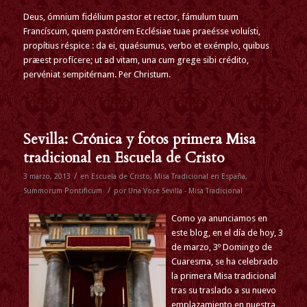
Deus, ómnium fidélium pastor et rector, fámulum tuum
Francíscum, quem pastórem Ecclésiae tuae praeésse voluísti,
propítius réspice : da ei, quaésumus, verbo et exémplo, quibus
præest profícere; ut ad vitam, una cum grege sibi crédito,
pervéniat sempitérnam. Per Christum.
Sevilla: Crónica y fotos primera Misa
tradicional en Escuela de Cristo
/
3 marzo, 2013
en
Escuela de Cristo
,
Misa Tradicional en España
,
/
Summorum Pontificum
por
Una Voce Sevilla - Misa Tradicional
Como ya anunciamos en
este blog, en el día de hoy, 3
de marzo, 3º Domingo de
Cuaresma, se ha celebrado
la primera Misa tradicional
tras su traslado a su nuevo
emplazamiento en nuestra