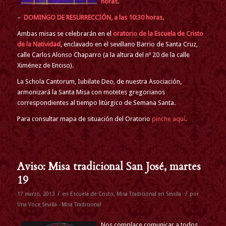
horas
.
–
DOMINGO DE RESURRECCIÓN, a las 10:30 horas
.
Ambas misas se celebrarán en el
oratorio de la Escuela de Cristo
de la Natividad
, enclavado en el sevillano Barrio de Santa Cruz,
calle Carlos Alonso Chaparro (a la altura del nº 20 de la calle
Ximénez de Enciso).
La Schola Cantorum,
Iubilate Deo,
de nuestra Asociación,
armonizará la Santa Misa con motetes gregorianos
correspondientes al tiempo litúrgico de Semana Santa.
Para consultar mapa de situación del Oratorio
pinche aquí
.
Aviso: Misa tradicional San José, martes
19
/
/
17 marzo, 2013
en
Escuela de Cristo
,
Misa Tradicional en Sevilla
por
Una Voce Sevilla - Misa Tradicional
Nos complace comunicar a todos