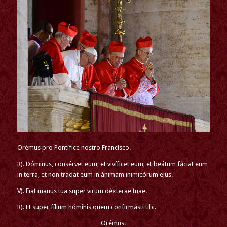
Orémus pro Pontífice nostro Francísco.
R). Dóminus, consérvet eum, et vivíficet eum, et beátum fáciat eum
in terra, et non tradat eum in ánimam inimicórum ejus.
V). Fiat manus tua super virum déxterae tuae.
R). Et super fílium hóminis quem confirmásti tibi.
Orémus.