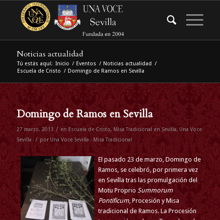
Noticias actualidad
Tú estás aquí:
Inicio
/
Eventos
/
Noticias actualidad
/
Escuela de Cristo
/
Domingo de Ramos en Sevilla
Domingo de Ramos en Sevilla
/
27 marzo, 2013
en
Escuela de Cristo
,
Misa Tradicional en Sevilla
,
Una Voce
/
Sevilla
por
Una Voce Sevilla - Misa Tradicional
El pasado 23 de marzo, Domingo de
Ramos, se celebró, por primera vez
en Sevilla tras las promulgación del
Motu Proprio
Summorum
Pontificum
, Procesión y Misa
tradicional de Ramos. La Procesión