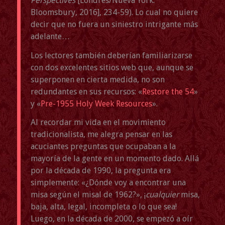
Perspectives
[Londres/Nueva York:
Bloomsbury, 2016], 234-59). Lo cual no quiere
decir que no fuera un siniestro intrigante más
adelante…
Los lectores también deberían familiarizarse
con dos excelentes sitios web que, aunque se
superponen en cierta medida, no son
redundantes en sus recursos: «
Restore the 54
»
y «
Pre-1955 Holy Week Resources
».
Al recordar mi vida en el movimiento
tradicionalista, me alegra pensar en las
acuciantes preguntas que ocupaban a la
mayoría de la gente en un momento dado. Allá
por la década de 1990, la pregunta era
simplemente: «¿Dónde voy a encontrar una
misa según el misal de 1962?», ¡
cualquier
misa,
baja, alta, legal, incompleta o lo que sea!
Luego, en la década de 2000, se empezó a oír