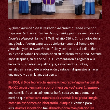
«¿Quién dará de Sion la salvación de Israel? Cuando el Señor
haya apartado la cautividad de su pueblo, Jacob se regocijará e
Israel se alegrará
(Salmo 13:7).
En el año 586 a. C., los judíos de la
antigüedad fueron expulsados violentamente del Templo de
Jerusalén y de su
culto de
sacrificio, y conducidos al exilio, donde
sólo conservaban recuerdos de su culto divino tradicional. Setenta
años después, en el año 516 a. C., comenzaron a regresar a la
tierra de sus padres, aquellos que, escuchando a Esdras,
anhelaban la verdadera adoración y estaban dispuestos a hacer
una nueva vida en la antigua tierra.
En 1951, el 9 de febrero, la «nueva y mejorada» Vigilia Pascual de
Pío XII se puso en marcha por primera vez «
ad experimentum
»
,
una sencilla frase en latín que se haría cada vez más común a
medida que
el Vaticano tratara cada vez más la sagrada liturgia
como un espécimen de laboratorio
.
Aunque
el camino para
esta
drástica innovación
fue
allanado por la manipulación sin