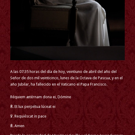
A las 07:35 horas del día de hoy, veintiuno de abril del año del
Señor de dos mil veinticinco, lunes de la Octava de Pascua, y en el
año Jubilar, ha fallecido en el Vaticano el Papa Francisco.
Réquiem ætérnam dona ei, Dómine
℟. Et lux perpétua lúceat ei
℣. Requiéscat in pace
℟. Amen