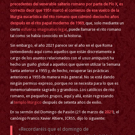
precedentes del venerable salterio romano por parte de Pío X
,
es
correcto decir que 1951 marcó el comienzo de ese vuelco de la
liturgia eucarística del rito romano que culminó dieciocho años
después en el rito papal moderno de 1969
, que, solo mediante un
cierto
esfuerzo imaginativo legal
, puede llamarse el rito romano
tal como se había conocido en la historia.
Sin embargo, el año 2021 parece ser el año en el que Roma
(entendiendo aquí como aquellos que están discretamente a
cargo de los asuntos relacionados con el
usus antiquior
) ha
hecho un guiño global a aquellos que quieren utilizar la Semana
Santa anterior a 1955 y, de hecho, recuperar las prácticas
anteriores a 1955 de manera más general. No se está dando
ningún permiso expreso, porque no se necesita para lo que es
inmemorialmente sagrado y grandioso. Los católicos de rito
romano, en pequeños grupos, aquí y allá, están regresando
al
templo litúrgico
después de setenta años de exilio.
En su sermón del Domingo de Pasión (21 de marzo de
2021
), el
canónigo Francis Xavier Altiere, ICRSS, dijo lo siguiente:
«Recordaréis que el domingo de