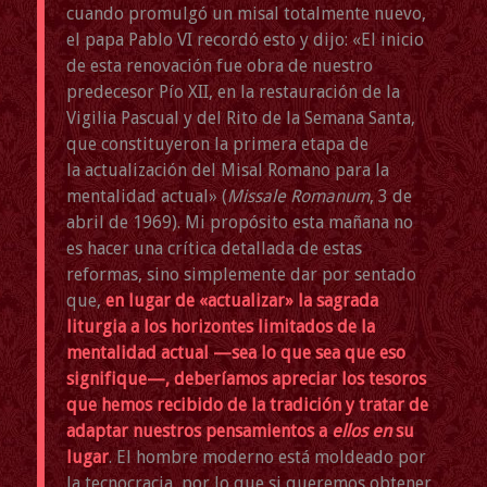
cuando promulgó un misal totalmente nuevo,
el papa Pablo VI recordó esto y dijo: «El inicio
de esta renovación fue obra de nuestro
predecesor Pío XII, en la restauración de la
Vigilia Pascual y del Rito de la Semana Santa,
que constituyeron la primera etapa de
la actualización del Misal Romano para la
mentalidad actual» (
Missale Romanum
, 3 de
abril de 1969). Mi propósito esta mañana no
es hacer una crítica detallada de estas
reformas, sino simplemente dar por sentado
que,
en lugar de «actualizar» la sagrada
liturgia a los horizontes limitados de la
mentalidad actual —sea lo que sea que eso
signifique—, deberíamos apreciar los tesoros
que hemos recibido de la tradición y tratar de
adaptar nuestros pensamientos a
ellos en
su
lugar
. El hombre moderno está moldeado por
la tecnocracia, por lo que si queremos obtener