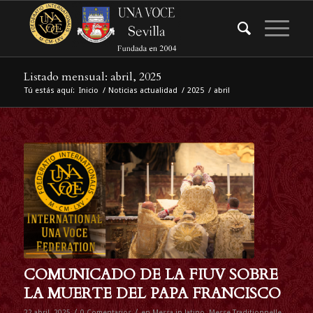
Listado mensual: abril, 2025
Tú estás aquí:
Inicio
/
Noticias actualidad
/
2025
/
abril
COMUNICADO DE LA FIUV SOBRE
LA MUERTE DEL PAPA FRANCISCO
/
/
22 abril, 2025
0 Comentarios
en
Messa in latino
,
Messe Traditionnelle
,