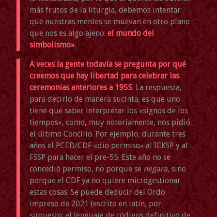
más frutos de la liturgia, debemos intentar
que nuestras mentes se muevan en otro plano
que nos es algo ajeno:
el mundo del
simbolismo»
.
A veces la gente todavía se pregunta por qué
creemos que hay libertad para celebrar las
ceremonias anteriores a 1955
. La respuesta,
para decirlo de manera sucinta, es que uno
tiene que saber interpretar los «signos de los
tiempos», como, muy notoriamente, nos pidió
el último Concilio. Por ejemplo, durante tres
años el PCED/CDF «dio permiso» al ICKSP y al
FSSP para hacer el pre-55. Este año no se
concedió permiso, no porque se
negara,
sino
porque el CDF ya no quiere microgestionar
estas cosas. Se puede deducir del Ordo
impreso de 2021 (escrito en latín, por
supuesto: el lenguaje de códigos definitivo de