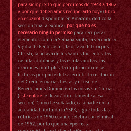
para siempre: lo que perdimos de 1948 a 1962
y por qué deberíamos recuperarlo hoy
» (
libro
en español
disponible en Amazon), dedico la
sección final a explicar
por qué no es
necesario ningún permiso
para recuperar
elementos como la Semana Santa, la verdadera
Vigilia de Pentecostés, la octava del Corpus
Christi, la octava de los Santos Inocentes, las
casullas dobladas y las estolas anchas, las
oraciones múltiples, la duplicación de las
lecturas por parte del sacerdote, la recitación
del Credo en varias fiestas y el uso de
Benedicamus Domino en las misas sin Glorias
(
este enlace
le llevará directamente a esa
sección). Como he señalado, casi nadie en la
actualidad, incluida la SSPX, sigue todas las
rúbricas de 1960 cuando celebra con el misal
de 1962, por lo que una «perfecta
conformidad con la legislación» no se ha