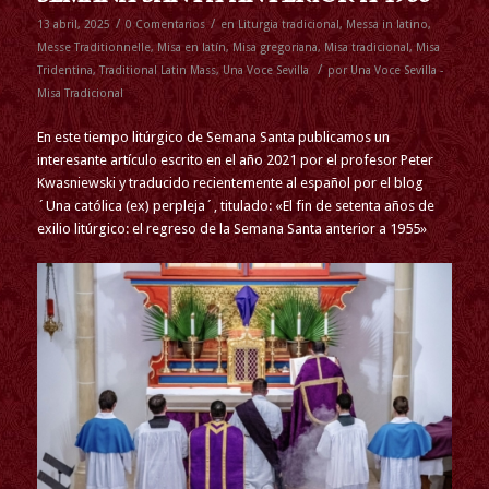
/
/
13 abril, 2025
0 Comentarios
en
Liturgia tradicional
,
Messa in latino
,
Messe Traditionnelle
,
Misa en latín
,
Misa gregoriana
,
Misa tradicional
,
Misa
/
Tridentina
,
Traditional Latin Mass
,
Una Voce Sevilla
por
Una Voce Sevilla -
Misa Tradicional
En este tiempo litúrgico de Semana Santa publicamos un
interesante artículo escrito en el año 2021 por el profesor Peter
Kwasniewski y traducido recientemente al español por el blog
´Una católica (ex) perpleja´, titulado: «El fin de setenta años de
exilio litúrgico: el regreso de la Semana Santa anterior a 1955»