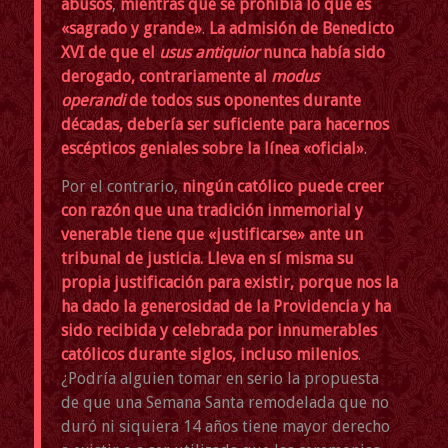
abusos
,
mientras que se prohibía lo que es
«sagrado y grande»
.
La admisión de Benedicto
XVI de que el
usus antiquior
nunca había sido
derogado, contrariamente al
modus
operandi
de todos sus oponentes durante
décadas, debería ser suficiente para hacernos
escépticos geniales sobre la línea «oficial»
.
Por el contrario,
ningún católico puede creer
con razón que una tradición inmemorial y
venerable tiene que «justificarse» ante un
tribunal de justicia. Lleva en sí misma su
propia justificación para existir, porque nos la
ha dado la generosidad de la Providencia y ha
sido recibida y celebrada por innumerables
católicos durante siglos, incluso milenios
.
¿Podría alguien tomar en serio la propuesta
de que una Semana Santa remodelada que no
duró ni siquiera 14 años tiene mayor derecho