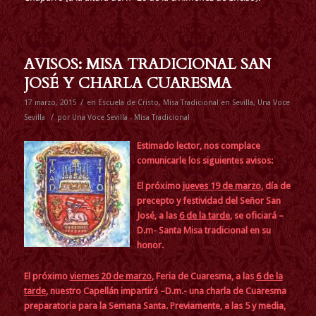
AVISOS: MISA TRADICIONAL SAN
JOSÉ Y CHARLA CUARESMA
/
17 marzo, 2015
en
Escuela de Cristo
,
Misa Tradicional en Sevilla
,
Una Voce
/
Sevilla
por
Una Voce Sevilla - Misa Tradicional
Estimado lector, nos complace
comunicarle los siguientes avisos:
El próximo
jueves 19 de marzo
, día de
precepto y festividad del Señor San
José, a las
6 de la tarde
, se oficiará –
D.m- Santa Misa tradicional en su
honor.
El próximo
viernes 20 de marzo
, Feria de Cuaresma, a las
6 de la
tarde
, nuestro Capellán impartirá –D.m.- una charla de Cuaresma
preparatoria para la Semana Santa. Previamente, a las 5 y media,