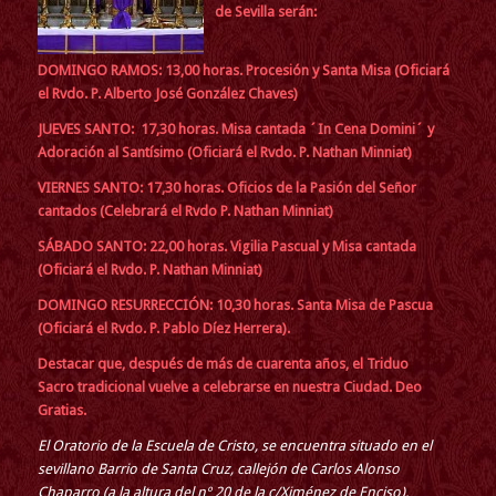
de Sevilla serán:
DOMINGO RAMOS: 13,00 horas. Procesión y Santa Misa (Oficiará
el Rvdo. P. Alberto José González Chaves)
JUEVES SANTO: 17,30 horas. Misa cantada ´In Cena Domini´ y
Adoración al Santísimo (Oficiará el Rvdo. P. Nathan Minniat)
VIERNES SANTO: 17,30 horas. Oficios de la Pasión del Señor
cantados (Celebrará el Rvdo P. Nathan Minniat)
SÁBADO SANTO: 22,00 horas. Vigilia Pascual y Misa cantada
(Oficiará el Rvdo. P. Nathan Minniat)
DOMINGO RESURRECCIÓN: 10,30 horas
.
Santa Misa de Pascua
(Oficiará el Rvdo. P. Pablo Díez Herrera)
.
Destacar que, después de más de cuarenta años, el Triduo
Sacro tradicional vuelve a celebrarse en nuestra Ciudad. Deo
Gratias.
El Oratorio de la Escuela de Cristo, se encuentra situado en el
sevillano Barrio de Santa Cruz, callejón de Carlos Alonso
Chaparro (a la altura del nº 20 de la c/Ximénez de Enciso).