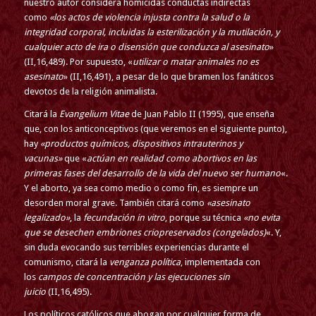
nuestro autor considera homicidas conductas indirectas
como
«los actos de violencia injusta contra la salud o la
integridad corporal, incluidas la esterilización y la mutilación, y
cualquier acto de ira o disensión que conduzca al asesinato
»
(II,16,489). Por supuesto, «
utilizar o matar animales no es
asesinato
» (II,16,491), a pesar de lo que bramen los fanáticos
devotos de la religión animalista.
Citará la
Evangelium Vitae
de Juan Pablo II (1995), que enseña
que, con los anticonceptivos (que veremos en el siguiente punto),
hay
«productos químicos, dispositivos intrauterinos y
vacunas»
que «
actúan en realidad como abortivos en las
primeras fases del desarrollo de la vida del nuevo ser humano
«.
Y el aborto, ya sea como medio o como fin, es siempre un
desorden moral grave. También citará como
«asesinato
legalizado»
, la
fecundación in vitro
, porque su técnica
«no evita
que se desechen embriones criopreservados (congelados)
«. Y,
sin duda evocando sus terribles experiencias durante el
comunismo, citará la
venganza política
, implementada con
los
campos de concentración y las ejecuciones sin
juicio
(II,16,495).
Los políticos católicos que abogan por cualquier forma de