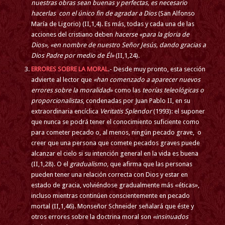
nuestras obras sean buenas y perfectas, es necesario
hacerlas con el único fin de agradar a Dios
(San Alfonso
María de Ligorio) (II,1,4). Es más, todas y cada una de las
acciones del cristiano deben
hacerse «para la gloria de
Dios», «en nombre de nuestro Señor Jesús, dando gracias a
Dios Padre por medio de Él»
(II,1,24).
ERRORES SOBRE LA MORAL
.- Desde muy pronto, esta sección
advierte al lector que
«han comenzado a aparecer nuevos
errores sobre la moralidad
» como las
teorías
teleológicas o
proporcionalistas
, condenadas por Juan Pablo II, en su
extraordinaria encíclica
Veritatis Splendor
(1993): el suponer
que nunca se podrá tener el conocimiento suficiente como
para cometer pecado o, al menos, ningún pecado grave, o
creer que una persona que comete pecados graves puede
alcanzar el cielo si su intención general en la vida es buena
(II,1,28). O el
gradualismo,
que afirma que las personas
pueden tener una relación correcta con Dios y estar en
estado de gracia, volviéndose gradualmente más «éticas»,
incluso mientras continúen conscientemente en pecado
mortal (II,1,46). Monseñor Schneider señalará que éste y
otros errores sobre la doctrina moral son
«insinuados