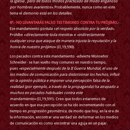
la Iglesia , pero de todos modos practicado de modo engañoso
por hombres avarientos»
. Probablemente, nunca como en este
tema el
demonio está en los detalles.
8º.- NO LEVANTARÁS FALSO TESTIMONIO CONTRA TU PRÓJIMO
.-
Ese mandamiento postula «
el respeto absoluto por la verdad
«.
Prohíbe «
directamente toda mentira
» e
«indirectamente
cualquier cosa que ataque de manera injusta la reputación y la
honra de nuestro prójimo
» (II,19,590).
Los pecados contra este mandamiento -advierte Monseñor
Schneider- se han vuelto muy comunes en nuestro tiempo,
pues
«especialmente después de la II Guerra Mundial, el uso de
los medios de comunicación para distorsionar los hechos, influir
en la opinión pública e imponer una percepción falsa de la
realidad (por ejemplo, a través de la propaganda) ha atrapado a
muchos en pecados habituales contra este
mandamiento»
(II,19,591). Creo que todos estaremos de
acuerdo en que esa percepción se ha ido incrementando con el
tiempo en
progresión geométrica
, de modo que hoy, en la era de
la información, encontrar una verdad sin deformar en los medios
de comunicación es como encontrar una aguja en un pajar.