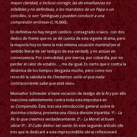
mayor claridad, o incluso corregir, las de enseñanzas no
infalibles y no definitivas, o los mandatos de un Papa o un
concilio
«, si
son “ambiguas y pueden conducir a una
compresión errónea»
(I,16,660).
En definitiva no hay ningún católico -consagrado o laico- con dos
dedos de frente que no se dé cuenta de este vigente drama, pero
la mayoría hoy no tiene la más mínima
vocación martirial
(en el
sentido literal de ser testigos de esa verdad), y no actúan en
consecuencia. Por comodidad, por inercia, por cobardía, por no
perder el calor de establo…, me da igual. Es cierto que ir contra la
dinámica de los tiempos desgasta mucho, pero como nos
recordó la sabiduría de Chesterton
«sólo el que nada
contracorriente sabe que está vivo».
Monseñor Schneider sí tiene vocación de
testigo de la fe
y por ello
reacciona valientemente contra toda esta impostura en
su
Compendio.
Éste, tras una introducción general
sobre la
doctrina cristiana
, presenta una clásica división tripartita: 1º.-
La
Fe: lo que creemos verdaderamente.
2º.-
La Moral: el buen
obrar
3º.-
El Culto divino: ser santo
. En este segundo artículo (de
tres que le dedicaré a esta imprescindible obra) reflexionaré