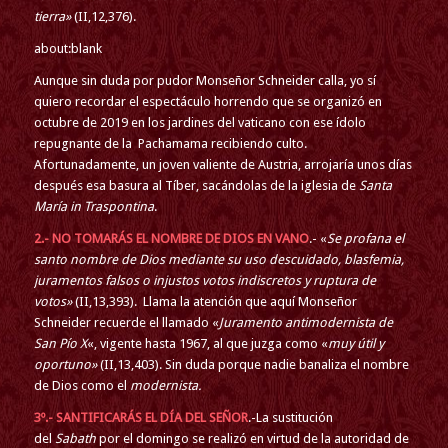
tierra»
(II,12,376).
about:blank
Aunque sin duda por pudor Monseñor Schneider calla, yo sí
quiero recordar el espectáculo horrendo que se organizó en
octubre de 2019 en los jardines del vaticano con ese ídolo
repugnante de la Pachamama recibiendo culto.
Afortunadamente, un joven valiente de Austria, arrojaría unos días
después esa basura al Tíber, sacándolas de la iglesia de
Santa
María in Traspontina
.
2.- NO TOMARÁS EL NOMBRE DE DIOS EN VANO
.- «
Se profana el
santo nombre de Dios mediante su uso descuidado, blasfemia,
juramentos falsos o injustos votos indiscretos y ruptura de
votos»
(II,13,393). Llama la atención que aquí Monseñor
Schneider recuerde el llamado «
Juramento antimodernista de
San Pío X
«, vigente hasta 1967, al que juzga como «
muy útil y
oportuno»
(II,13,403). Sin duda porque nadie banaliza el nombre
de Dios como el
modernista.
3º.- SANTIFICARÁS EL DÍA DEL SEÑOR
.-La sustitución
del
Sabath
por el domingo se realizó en virtud de la autoridad de