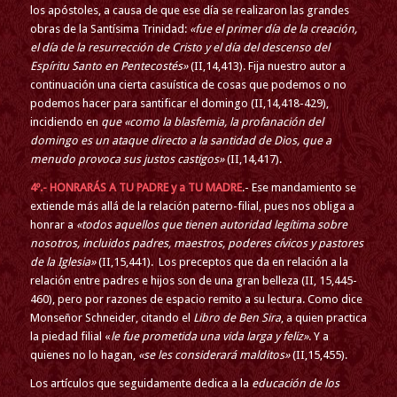
los apóstoles, a causa de que ese día se realizaron las grandes
obras de la Santísima Trinidad:
«fue el primer día de la creación,
el día de la resurrección de Cristo y el día del descenso del
Espíritu Santo en Pentecostés»
(II,14,413). Fija nuestro autor a
continuación una cierta casuística de cosas que podemos o no
podemos hacer para santificar el domingo (II,14,418-429),
incidiendo en
que «como la blasfemia, la profanación del
domingo es un ataque directo a la santidad de Dios, que a
menudo provoca sus justos castigos»
(II,14,417).
4º.- HONRARÁS A TU PADRE y a TU MADRE
.- Ese mandamiento se
extiende más allá de la relación paterno-filial, pues nos obliga a
honrar a
«todos aquellos que tienen autoridad legítima sobre
nosotros, incluidos padres, maestros, poderes cívicos y pastores
de la Iglesia»
(II,15,441). Los preceptos que da en relación a la
relación entre padres e hijos son de una gran belleza (II, 15,445-
460), pero por razones de espacio remito a su lectura. Como dice
Monseñor Schneider, citando el
Libro de Ben Sira
, a quien practica
la piedad filial «
le fue prometida una vida larga y feliz»
. Y a
quienes no lo hagan,
«se les considerará malditos»
(II,15,455).
Los artículos que seguidamente dedica a la
educación de los