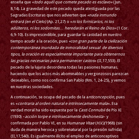
enseña que «
todo aquél que comete pecado es esclavo»
(Jun.
8,14). La gravedad de este pecado queda atestiguada por las
Sagradas Escrituras que nos advierten que
«nada inmundo
entrará (en el Cielo)
(Ap. 21,27) o «
ni los fornicarios, ni los
adúlteros, ni los sodomitas… heredarán el Reino de Dios»
(1 Cor.
6,9-10). Es imprescindible, para guardar la castidad en nuestro
tiempo acudir a la oración, pues
«con gran parte de la civilización
contemporánea inundada de inmoralidad sexual de diversos
tipos, la oración es especialmente importante para obtenernos
las gracias necesarias para permanecer castos
» (II,17,553). El
pecado de la lujuria desordena todas las pasiones humanas,
haciendo que los actos más abominables y vergonzosos parezcan
deseables, como nos confirma San Pablo (Rm. 1, 24-25), y vemos
en nuestras sociedades.
A continuación, se ocupa del pecado de la a
nticoncepción
, pues
es «
contraria al orden natural e intrínsecamente mala
«. Esa
verdad moral ha sido expuesta por la
Casti Connubii
de Pío XI
(1930) –
acción torpe e intrínsecamente deshonesta
– y
confirmada por Pablo VI, en su
Humanae Vitae
(
H.V.)(
1968) (sin
duda de manera heroica y sobrenatural por la presión sufrida)
(II,17,540). Es igualmente ilícito el empleo de anticonceptivos