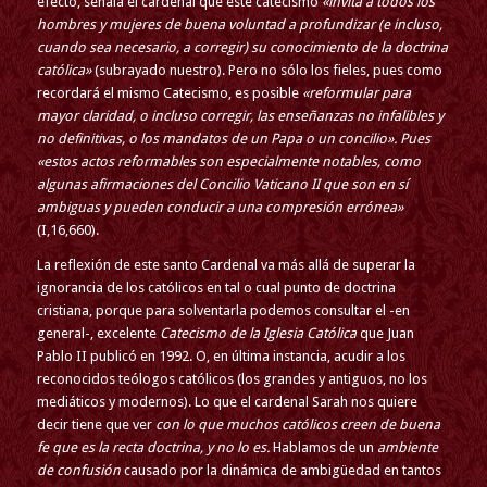
efecto, señala el cardenal que este catecismo
«invita a todos los
hombres y mujeres de buena voluntad a profundizar (
e incluso,
cuando sea necesario, a corregir
) su conocimiento de la doctrina
católica»
(subrayado nuestro). Pero no sólo los fieles, pues como
recordará el mismo Catecismo, es posible
«reformular para
mayor claridad, o incluso corregir, las enseñanzas no infalibles y
no definitivas, o los mandatos de un Papa o un concilio». Pues
«estos actos reformables son especialmente notables, como
algunas afirmaciones del Concilio Vaticano II que son en sí
ambiguas y pueden conducir a una compresión errónea»
(I,16,660).
La reflexión de este santo Cardenal va más allá de superar la
ignorancia de los católicos en tal o cual punto de doctrina
cristiana, porque para solventarla podemos consultar el -en
general-, excelente
Catecismo de la Iglesia Católica
que Juan
Pablo II publicó en 1992. O, en última instancia, acudir a los
reconocidos teólogos católicos (los grandes y antiguos, no los
mediáticos y modernos). Lo que el cardenal Sarah nos quiere
decir tiene que ver
con lo que muchos católicos creen de buena
fe que es la recta doctrina, y no lo es.
Hablamos de un
ambiente
de confusión
causado por la dinámica de ambigüedad en tantos