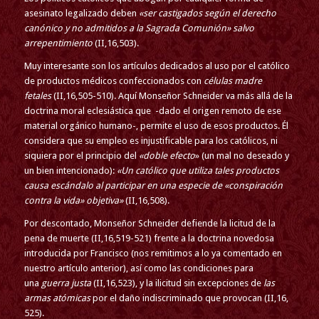
asesinato legalizado deben
«ser castigados según el derecho
canónico y no admitidos a la Sagrada Comunión» salvo
arrepentimiento
(II,16,503).
Muy interesante son los artículos dedicados al uso por el católico
de productos médicos confeccionados con
células madre
fetales
(II,16,505-510). Aquí Monseñor Schneider va más allá de la
doctrina moral eclesiástica que -dado el origen remoto de ese
material orgánico humano-, permite el uso de esos productos. Él
considera que su empleo es injustificable para los católicos, ni
siquiera por el principio del
«doble efecto
» (un mal no deseado y
un bien intencionado):
«Un católico que utiliza tales productos
causa escándalo al participar en una especie de «conspiración
contra la vida» objetiva»
(II,16,508).
Por descontado, Monseñor Schneider defiende la licitud de la
pena de muerte (II,16,519-521) frente a la doctrina novedosa
introducida por Francisco (nos remitimos a lo ya comentado en
nuestro artículo anterior), así como las condiciones para
una
guerra justa
(II,16,523), y la ilicitud sin excepciones de
las
armas atómicas
por el daño indiscriminado que provocan (II,16,
525).