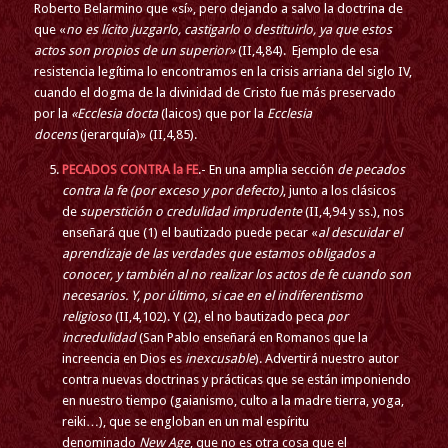
Roberto Belarmino que «sí», pero dejando a salvo la doctrina de
que «
no es lícito juzgarlo, castigarlo o destituirlo, ya que estos
actos son propios de un superior»
(II,4,84). Ejemplo de esa
resistencia legítima lo encontramos en la crisis arriana del siglo IV,
cuando el dogma de la divinidad de Cristo fue más preservado
por la
«Ecclesia docta
(laicos) que por la
Ecclesia
docens
(jerarquía)» (II,4,85).
PECADOS CONTRA la FE
.- En una amplia sección
de pecados
contra la fe (por exceso y por defecto)
, junto a los clásicos
de
superstición o credulidad imprudente
(II,4,94 y ss.), nos
enseñará que (1) el bautizado puede pecar «
al descuidar el
aprendizaje de las verdades que estamos obligados a
conocer, y también al no realizar los actos de fe cuando son
necesarios. Y, por último, si cae en el indiferentismo
religioso
(II,4,102). Y (2), el no bautizado peca
por
incredulidad
(San Pablo enseñará en Romanos que la
increencia en Dios es
inexcusable
). Advertirá nuestro autor
contra nuevas doctrinas y prácticas que se están imponiendo
en nuestro tiempo (gaianismo, culto a la madre tierra, yoga,
reiki…), que se engloban en un mal espíritu
denominado
New Age
, que no es otra cosa que el