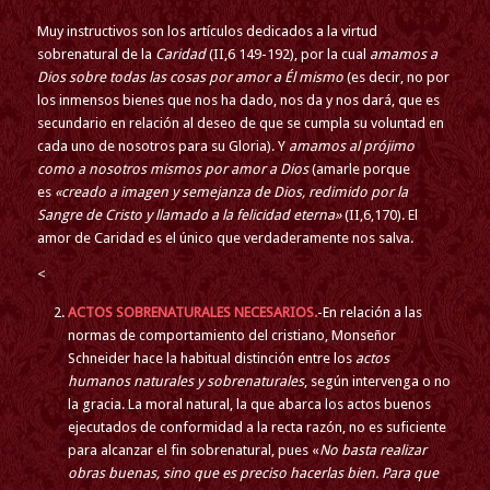
Muy instructivos son los artículos dedicados a la virtud
sobrenatural de la
Caridad
(II,6 149-192), por la cual
amamos a
Dios sobre todas las cosas
por amor a Él mismo
(es decir, no por
los inmensos bienes que nos ha dado, nos da y nos dará, que es
secundario en relación al deseo de que se cumpla su voluntad en
cada uno de nosotros para su Gloria). Y
amamos al prójimo
como a nosotros mismos
por amor a Dios
(amarle porque
es
«creado a imagen y semejanza de Dios, redimido por la
Sangre de Cristo y llamado a la felicidad eterna»
(II,6,170). El
amor de Caridad es el único que verdaderamente nos salva.
<
ACTOS SOBRENATURALES NECESARIOS.
-En relación a las
normas de comportamiento del cristiano, Monseñor
Schneider hace la habitual distinción entre los
actos
humanos naturales y sobrenaturales
, según intervenga o no
la gracia. La moral natural, la que abarca los actos buenos
ejecutados de conformidad a la recta razón, no es suficiente
para alcanzar el fin sobrenatural, pues «
No basta realizar
obras buenas, sino que es preciso hacerlas bien. Para que