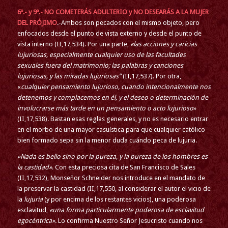
6º.- y 9º.- NO COMETERÁS ADULTERIO y NO DESEARÁS A LA MUJER
DEL PRÓJIMO
.-Ambos son pecados con el mismo objeto, pero
enfocados desde el punto de vista externo y desde el punto de
vista interno (II,17,534). Por una parte,
«las acciones y caricias
lujuriosas, especialmente cualquier uso de las facultades
sexuales fuera del matrimonio; las palabras y canciones
lujuriosas, y las miradas lujuriosas”
(II,17,537). Por otra,
«
cualquier pensamiento lujurioso, cuando intencionalmente nos
detenemos y complacemos en él, y el deseo o determinación de
involucrarse más tarde en un pensamiento o acto lujurioso
»
(II,17,538). Bastan esas reglas generales, y no es necesario entrar
en el morbo de una mayor casuística para que cualquier católico
bien formado sepa sin la menor duda cuándo peca de lujuria.
«Nada es bello sino por la pureza, y la pureza de los hombres es
la castidad»
. Con esta preciosa cita de San Francisco de Sales
(II,17,532), Monseñor Schneider nos introduce en el mandato de
la preservar la castidad (II,17,550, al considerar el autor el vicio de
la
lujuria
(y por encima de los restantes vicios), una poderosa
esclavitud,
«una forma particularmente poderosa de esclavitud
egocéntrica».
Lo confirma Nuestro Señor Jesucristo cuando nos