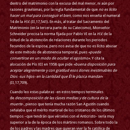
dentro del matrimonio con la excusa del mal menor, ni aún por
razones gravísimas, por la regla fundamental de que
no es lícito
hacer un mal para conseguir el bien
, como nos enseña el numeral
14 de la
H.V
. (II,17,541). En más, al tratar del Sacramento del
Matrimonio (en la tercera parte de su Catecismo), Monseñor
Schneider precisa la norma fijada por Pablo VI en la
H.V.
de la
licitud de la abstención de relaciones durante los periodos
fecundos de la esposa, pero nos avisa de que no es lícito abusar
de este método de abstinencia temporal, pues
«puede
convertirse en un modo de ocultar el egoísmo».
Y cita la
alocución de Pío XII en 1958 que pide
«buena disposición para
aceptar alegremente y con gratitud esos dones inestimables de
Dios -sus hijos- en la cantidad que Él le plazca mandar
»
(II,17,709).
Cuando leo estas palabras -en estos tiempos terminales
de
descomposición de las clases medias y de cultura de la
muerte
-, pienso que tenía mucha razón San Agustín cuando
señalaba que el mérito martirial de los cristianos de los últimos
tiempos –que tendrán que vérselas con el Anticristo- sería muy
superior a la de la época de los mártires romanos. Sobre todo la
de los padres y las madres que quieran vivir la fe católica de