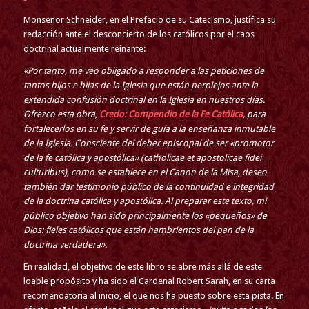
Monseñor Schneider, en el Prefacio de su Catecismo, justifica su
redacción ante el desconcierto de los católicos por el caos
doctrinal actualmente reinante:
«Por tanto, me veo obligado a responder a las peticiones de
tantos hijos e hijas de la Iglesia que están perplejos ante la
extendida confusión doctrinal en la Iglesia en nuestros días.
Ofrezco esta obra,
Credo: Compendio de la Fe Católica
, para
fortalecerlos en su fe y servir de guía a la enseñanza inmutable
de la Iglesia. Consciente del deber episcopal de ser «promotor
de la fe católica y apostólica» (catholicae et apostolicae fidei
culturibus), como se establece en el Canon de la Misa, deseo
también dar testimonio público de la continuidad e integridad
de la doctrina católica y apostólica. Al preparar este texto, mi
público objetivo han sido principalmente los «pequeños» de
Dios: fieles católicos que están hambrientos del pan de la
doctrina verdadera».
En realidad, el objetivo de este libro se abre más allá de este
loable propósito y ha sido el Cardenal Robert Sarah, en su carta
recomendatoria al inicio, el que nos ha puesto sobre esta pista. En