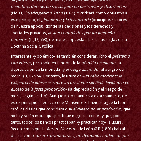
miembros del cuerpo social, pero no destruirlos y absorberlos
»
(Pío XI
, Quadragesimo Anno
(1931). Y criticará como opuestos a
este principio, el
globalismo y la tecnocracia
(principios rectores
de nuestra época), donde las decisiones y los derechos y
libertades privados,
«están controlados por un pequeño
número
» (II,18,563), de manera opuesta a las sanas reglas de la
Doctrina Social Católica.
Interesante -y polémico- es también considerar, lícito el
préstamo
con interés
, pero sólo en función de la
pérdida resultante
-la
depreciación de la moneda- y
el riesgo asumido
-el peligro de
mora- (II,18,574). Por tanto, la usura es
«un robo mediante la
exigencia de intereses sobre un préstamo sin título legítimo o en
exceso de la justa proporción
» (la depreciación y el riesgo de
mora, según se dijo). Aunque no lo manifiesta expresamente, de
estos principios deduzco que Monseñor Schneider sigue la teoría
católica clásica que considera que
el dinero no es productivo
, que
no hay razón moral que justifique negociar con él, y que, por
tanto, todos los bancos practicaban -y practican hoy- la usura.
Recordemos que la
Rerum Novarum
de León XIII (1891) hablaba
de ella como
«usura devoradora…, un demonio condenado por