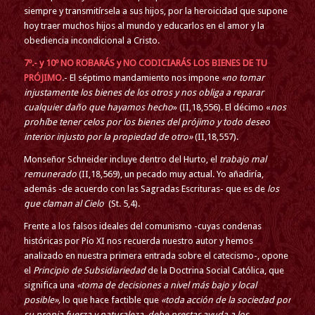
siempre y transmitírsela a sus hijos, por la heroicidad que supone
hoy traer muchos hijos al mundo y educarlos en el amor y la
obediencia incondicional a Cristo.
7º.- y 10º NO ROBARÁS y NO CODICIARÁS LOS BIENES DE TU
PRÓJIMO
.- El séptimo mandamiento nos impone
«no tomar
injustamente los bienes de los otros y nos obliga a reparar
cualquier daño que hayamos hecho
» (II,18,556). El décimo «
nos
prohíbe tener celos por los bienes del prójimo y todo deseo
interior injusto por la propiedad de otro»
(II,18,557).
Monseñor Schneider incluye dentro del Hurto, el
trabajo mal
remunerado
(II,18,569), un pecado muy actual. Yo añadiría,
además -de acuerdo con las Sagradas Escrituras- que es de
los
que claman al Cielo
(St. 5,4).
Frente a los falsos ideales del comunismo -cuyas condenas
históricas por Pío XI nos recuerda nuestro autor y hemos
analizado en nuestra primera entrada sobre el catecismo-, opone
el
Principio de Subsidiariedad
de la Doctrina Social Católica, que
significa una
«toma de decisiones a nivel más bajo y local
posible»,
lo que hace factible que
«toda acción de la sociedad por
su propia fuerza y naturaleza, debe prestar ayuda a los