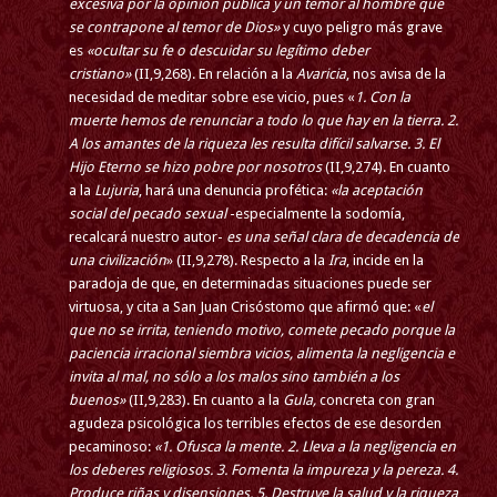
excesiva por la opinión pública y un temor al hombre que
se contrapone al temor de Dios»
y cuyo peligro más grave
es
«ocultar su fe o descuidar su legítimo deber
cristiano»
(II,9,268). En relación a la
Avaricia
, nos avisa de la
necesidad de meditar sobre ese vicio, pues «
1. Con la
muerte hemos de renunciar a todo lo que hay en la tierra. 2.
A los amantes de la riqueza les resulta difícil salvarse. 3. El
Hijo Eterno se hizo pobre por nosotros
(II,9,274). En cuanto
a la
Lujuria
, hará una denuncia profética:
«la aceptación
social del pecado sexual
-especialmente la sodomía,
recalcará nuestro autor-
es una señal clara de decadencia de
una civilización
» (II,9,278). Respecto a la
Ira
, incide en la
paradoja de que, en determinadas situaciones puede ser
virtuosa, y cita a San Juan Crisóstomo que afirmó que: «
el
que no se irrita, teniendo motivo, comete pecado porque la
paciencia irracional siembra vicios, alimenta la negligencia e
invita al mal, no sólo a los malos sino también a los
buenos»
(II,9,283). En cuanto a la
Gula,
concreta con gran
agudeza psicológica los terribles efectos de ese desorden
pecaminoso:
«1. Ofusca la mente. 2. Lleva a la negligencia en
los deberes religiosos. 3. Fomenta la impureza y la pereza. 4.
Produce riñas y disensiones. 5. Destruye la salud y la riqueza