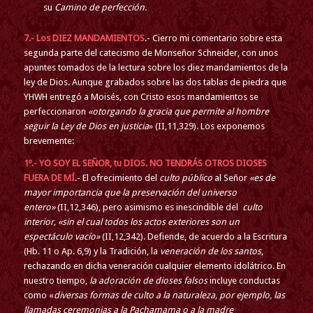
su
Camino de perfección.
7.- Los DIEZ MANDAMIENTOS
.- Cierro mi comentario sobre esta
segunda parte del catecismo de Monseñor Schneider, con unos
apuntes tomados de la lectura sobre los diez mandamientos de la
ley de Dios. Aunque grabados sobre las dos tablas de piedra que
YHWH entregó a Moisés, con Cristo esos mandamientos se
perfeccionaron
«otorgando la gracia que permite al hombre
seguir la Ley de Dios en justicia
» (II,11,329). Los exponemos
brevemente:
1º.- YO SOY EL SEÑOR, tu DIOS. NO TENDRÁS OTROS DIOSES
FUERA DE MÍ
.- El ofrecimiento del
culto público
al Señor
«es de
mayor importancia que la preservación del universo
entero»
(II,12,346), pero asimismo es inescindible del
culto
interior, «sin el cual todos los actos exteriores son un
espectáculo vacío»
(II,12,342). Defiende, de acuerdo a la Escritura
(Hb. 11 o Ap. 6,9) y la Tradición, la
veneración de los santos
,
rechazando en dicha veneración cualquier elemento idolátrico. En
nuestro tiempo,
la adoración de dioses falsos
incluye conductas
como «
diversas formas de culto a la naturaleza, por ejemplo, las
llamadas ceremonias a la Pachamama o a la madre