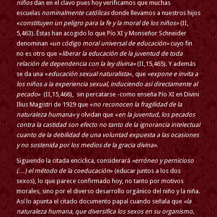
niños
dan en el clavo pues hoy verificamos que muchas
escuelas
nominalmente católicas
donde llevamos a nuestros hijos
«
constituyen un peligro para la fe y la moral de los niños»
(II,
5,463). Éstas han acogido lo que Pío XI y Monseñor Schneider
denominan
«un código moral universal de educación»
cuyo fin
no es otro que «
liberar la educación de la juventud de toda
relación de dependencia con la ley divina»
(II,15,465). Y además
se da una «
educación sexual naturalista
«, que
«expone e invita a
los niños a la experiencia sexual, induciendo así directamente al
pecado
» (II,15,466), sin percatarse -como enseña Pío XI en Divini
Ilius Magistri de 1929 que «
no reconocen la fragilidad de la
naturaleza humana»
y olvidan que «
en la juventud, los pecados
contra la castidad son efecto no tanto de la ignorancia intelectual
cuanto de la debilidad de una voluntad expuesta a las ocasiones
y no sostenida por los medios de la gracia divina».
Siguiendo la citada encíclica, considerará
«erróneo y pernicioso
(…) el método de la coeducación
» (educar juntos a los dos
sexos), lo que parece confirmado hoy, no tanto por motivos
morales, sino por el diverso desarrollo orgánico del niño y la niña.
Así lo apunta el citado documento papal cuando señala que
«la
naturaleza humana, que diversifica los sexos en su organismo,