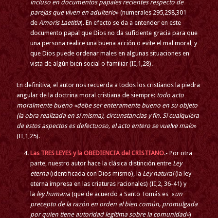
incluso en documentos papales recientes respecto de
parejas que viven en adulterio
» (numerales 295,298,301
de
Amoris Laetitia
). En efecto se da a entender en este
documento papal que Dios no da suficiente gracia para que
una persona realice una buena acción o evite el mal moral, y
que Dios puede ordenar males en algunas situaciones en
vista de algún bien social o familiar (II,1,28).
En definitiva, el autor nos recuerda a todos los cristianos la piedra
angular de la doctrina moral cristiana de siempre:
todo acto
moralmente bueno «debe ser enteramente bueno en su objeto
(la obra realizada en sí misma), circunstancias y fin. Si cualquiera
de estos aspectos es defectuoso, el acto entero se vuelve malo
»
(II,1,25).
Las TRES LEYES y la OBEDIENCIA del CRISTIANO
.- Por otra
parte, nuestro autor hace la clásica distinción entre
Ley
eterna
(identificada con Dios mismo), la
Ley natural
(la ley
eterna impresa en las criaturas racionales) (II,2, 36-41) y
la
ley humana
(que de acuerdo a Santo Tomás es «
un
precepto de la razón en orden al bien común, promulgada
por quien tiene autoridad legítima sobre la comunidad»
)