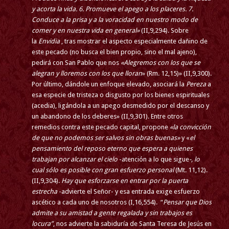
y acorta la vida. 6. Promueve el apego a los placeres. 7.
Conduce a la prisa y a la voracidad en nuestro modo de
comer y en nuestra vida en general»
(II,9,294). Sobre
la
Envidia
, tras mostrar el aspecto especialmente dañino de
este pecado (no busca el bien propio, sino el mal ajeno),
pedirá con San Pablo que nos
«Alegremos con los que se
alegran y lloremos con los que lloran
» (Rm. 12,15)» (II,9,300).
Por último, dándole un enfoque elevado, asociará la
Pereza
a
esa especie de tristeza o disgusto por los bienes espirituales
(acedia), ligándola a un apego desmedido por el descanso y
un abandono de los deberes» (II,9,301). Entre otros
remedios contra este pecado capital, propone
«la convicción
de que no podemos ser salvos sin obras buenas»
y «
el
pensamiento del reposo eterno que espera a quienes
trabajan por alcanzar el cielo
-atención a lo que sigue
-, lo
cual sólo es posible con gran esfuerzo personal
(Mt. 11,12).
(II,9,304).
Hay que esforzarse en entrar por la puerta
estrecha
-advierte el Señor- y esa entrada exige esfuerzo
ascético a cada uno de nosotros (I,16,554). “
Pensar que Dios
admite a su amistad a gente regalada y sin trabajos es
locura”
, nos advierte la sabiduría de Santa Teresa de Jesús en