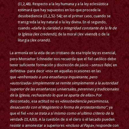
(II,2,48). Respecto a la ley humana y a la ley eclesiástica
estimará que hay supuestos en los que procede la
desobediencia (II,2,52-54); en el primer caso, cuando se
transgreda la ley natural o la ley divina. En el segundo,
cuando
«dañe la claridad o integridad constante de la fe de
la Iglesia (
lex credendi
)
, de la moral (
lex vivendi
) o de la
liturgia (
lex orandi).
La armonía en la vida de un cristiano de esa triple ley es esencial,
pero Monseñor Schneider nos recuerda que el fiel católico debe
tener suficiente formación y discreción de juicio –
sensus fidei
, en
definitiva- para decir «no» en aquellas ocasiones en las
que
«enfrentado a una enseñanza inquietante, pero
«autorizada» simplemente se remite simplemente a la autoridad
superior de las enseñanzas universales, perennes y tradicionales
de la Iglesia, rechazando lo que se aparta de ellas»
. Por
descontado, esa actitud no es
«desobediencia pecaminosa,
desacuerdo con el Magisterio o forma de protestantismo”
, ya
que el fiel «
no se trata a sí mismo como el ultimo criterio de la
verdad
» (II,4,83). A la cuestión de si el clero o el laicado pueden
resistir o amonestar a superiores
«incluso al Papa»
, responde con