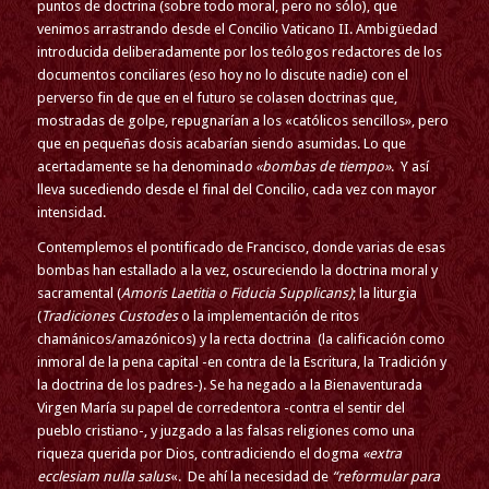
puntos de doctrina (sobre todo moral, pero no sólo), que
venimos arrastrando desde el Concilio Vaticano II. Ambigüedad
introducida deliberadamente por los teólogos redactores de los
documentos conciliares (eso hoy no lo discute nadie) con el
perverso fin de que en el futuro se colasen doctrinas que,
mostradas de golpe, repugnarían a los «católicos sencillos», pero
que en pequeñas dosis acabarían siendo asumidas. Lo que
acertadamente se ha denominad
o «bombas de tiempo»
. Y así
lleva sucediendo desde el final del Concilio, cada vez con mayor
intensidad.
Contemplemos el pontificado de Francisco, donde varias de esas
bombas han estallado a la vez, oscureciendo la doctrina moral y
sacramental (
Amoris Laetitia o Fiducia Supplicans)
; la liturgia
(
Tradiciones Custodes
o la implementación de ritos
chamánicos/amazónicos) y la recta doctrina (la calificación como
inmoral de la pena capital -en contra de la Escritura, la Tradición y
la doctrina de los padres-). Se ha negado a la Bienaventurada
Virgen María su papel de corredentora -contra el sentir del
pueblo cristiano-, y juzgado a las falsas religiones como una
riqueza querida por Dios, contradiciendo el dogma
«extra
ecclesiam nulla salus
«. De ahí la necesidad de
“reformular para