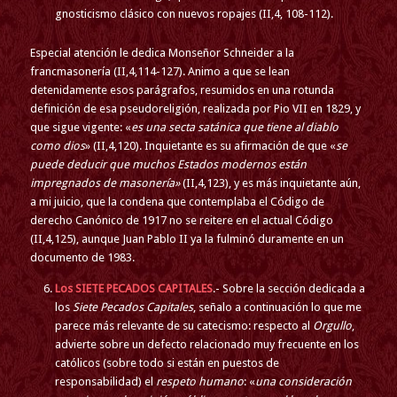
gnosticismo clásico con nuevos ropajes (II,4, 108-112).
Especial atención le dedica Monseñor Schneider a la
francmasonería (II,4,114-127). Animo a que se lean
detenidamente esos parágrafos, resumidos en una rotunda
definición de esa pseudoreligión, realizada por Pio VII en 1829, y
que sigue vigente: «
es una secta satánica que tiene al diablo
como dios
» (II,4,120). Inquietante es su afirmación de que «
se
puede deducir que muchos Estados modernos están
impregnados de masonería»
(II,4,123), y es más inquietante aún,
a mi juicio, que la condena que contemplaba el Código de
derecho Canónico de 1917 no se reitere en el actual Código
(II,4,125), aunque Juan Pablo II ya la fulminó duramente en un
documento de 1983.
Los SIETE PECADOS CAPITALES
.- Sobre la sección dedicada a
los
Siete Pecados Capitales
, señalo a continuación lo que me
parece más relevante de su catecismo: respecto al
Orgullo
,
advierte sobre un defecto relacionado muy frecuente en los
católicos (sobre todo si están en puestos de
responsabilidad) el
respeto humano
: «
una consideración