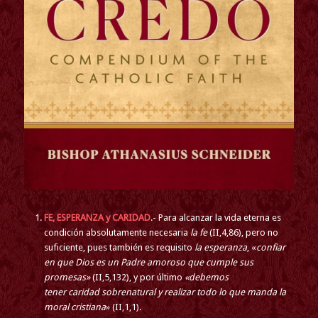
FE, ESPERANZA y CARIDAD
.- Para alcanzar la vida eterna es
condición absolutamente necesaria
la fe
(II,4,86), pero no
suficiente, pues también es requisito
la esperanza
, «
confiar
en que Dios es un Padre amoroso que cumple sus
promesas»
(II,5,132), y por último
«debemos
tener
caridad
sobrenatural y realizar todo lo que manda la
moral cristiana
» (II,1,1).