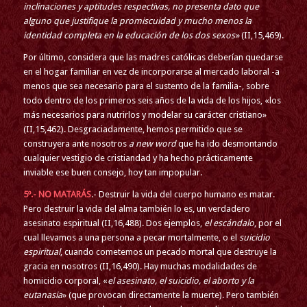
inclinaciones y aptitudes respectivas, no presenta dato que
alguno que justifique la promiscuidad y mucho menos la
identidad completa en la educación de los dos sexos»
(II,15,469).
Por último, considera que las madres católicas deberían quedarse
en el hogar familiar en vez de incorporarse al mercado laboral -a
menos que sea necesario para el sustento de la familia-, sobre
todo dentro de los primeros seis años de la vida de los hijos, «los
más necesarios para nutrirlos y modelar su carácter cristiano»
(II,15,462). Desgraciadamente, hemos permitido que se
construyera ante nosotros
a new word
que ha ido desmontando
cualquier vestigio de cristiandad y ha hecho prácticamente
inviable ese buen consejo, hoy tan impopular.
5º.- NO MATARÁS
.- Destruir la vida del cuerpo humano es matar.
Pero destruir la vida del alma también lo es, un verdadero
asesinato espiritual (II,16,488). Dos ejemplos,
el escándalo
, por el
cual llevamos a una persona a pecar mortalmente, o el
suicidio
espiritual
, cuando cometemos un pecado mortal que destruye la
gracia en nosotros (II,16,490). Hay muchas modalidades de
homicidio corporal, «
el asesinato, el suicidio, el aborto y la
eutanasia
» (que provocan directamente la muerte). Pero también