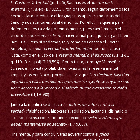
Si
Cristo es la Verdad
(Jn. 14,6), Satanás es el
«padre de la
mentira»
(Jn. 8,44) (II,19,593). Por lo tanto, según deformemos los
hechos claros mediante el lenguaje nos apartaremos más del
Señor y nos acercaremos al demonio. Por ello, ni siquiera para
defender nuestra vida podemos mentir, pues caeríamos en el
error del
consecuencialismo
(hacer el mal para que venga el bien
-Rm. 3,8-). Pero sí podemos, tal y como nos enseña el Doctor
Angélico,
«ocultar la verdad prudentemente
«, por una causa
justa, como en el uso de la
reserva mental o el equívoco
(S.T. II-II,
q. 110 a3, resp.4)(II,19,594). Por lo tanto, concluye Monseñor
Schneider, no está prohibida en ocasiones la reserva mental
amplia y los equívocos porque, a la vez que “
no decimos falsedad
alguna con ellas, permitimos que nuestro oyente se engañe si no
tiene derecho a la verdad o si saberla puede ocasionar un daño
previsible
» (II,19,598).
Junto a la mentira se destacarán «
otros pecados contra la
verdad
«: falsificación, hipocresía, adulación, jactancia, disimulo o
incluso -a sensu contrario- indiscreción, «
revelar verdades que
deben mantenerse en secreto
» (II,19,607).
Finalmente, y para concluir, tras advertir contra el
juicio