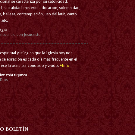
cional se caracteriza por su catolicidad,
ad, sacralidad, misterio, adoración, solemnidad,
, belleza, contemplación, uso del latín, canto
etc.
rgia
encuentro con Jesucristo
espiritual y litúrgico que la Iglesia hoy nos
a celebración es cada día más frecuente en el
ce la pena ser conocido y vivido.
+Info
ive esta riqueza
 Dios
RO BOLETÍN