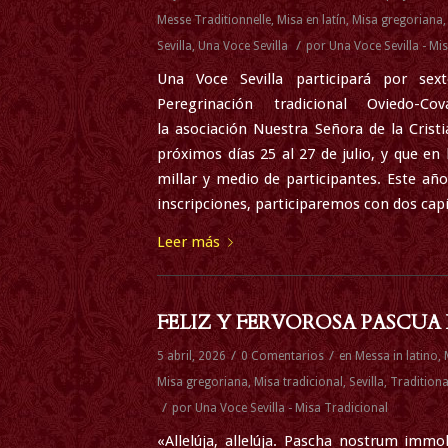
Messe Traditionnelle
,
Misa en latín
,
Misa gregoriana
/
Sevilla
,
Una Voce Sevilla
por
Una Voce Sevilla - Mi
Una Voce Sevilla participará por sex
Peregrinación tradicional Oviedo-C
la asociación Nuestra Señora de la Crist
próximos días 25 al 27 de julio, y que en 
millar y medio de participantes. Este añ
inscripciones, participaremos con dos capí
Leer más
FELIZ Y FERVOROSA PASCUA
/
/
5 abril, 2026
0 Comentarios
en
Messa in latino
,
Misa gregoriana
,
Misa tradicional
,
Sevilla
,
Traditiona
/
por
Una Voce Sevilla - Misa Tradicional
«Allelúja, allelúja. Pascha nostrum immol