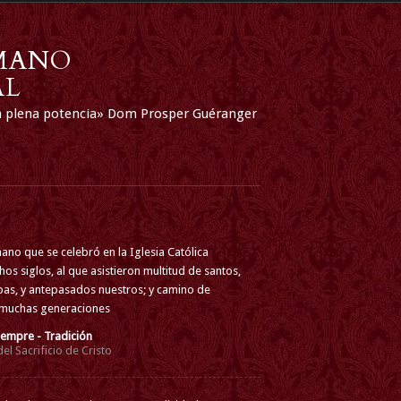
OMANO
AL
n a plena potencia» Dom Prosper Guéranger
mano que se celebró en la Iglesia Católica
os siglos, al que asistieron multitud de santos,
pas, y antepasados nuestros; y camino de
 muchas generaciones
iempre - Tradición
el Sacrificio de Cristo