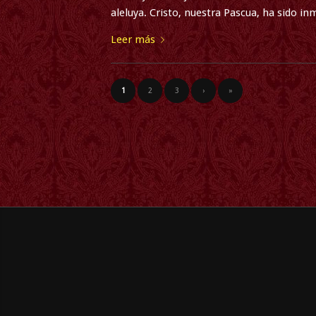
aleluya. Cristo, nuestra Pascua, ha sido in
Leer más
1
2
3
›
»