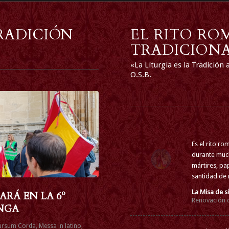
RADICIÓN
EL RITO R
TRADICION
«La Liturgia es la Tradició
O.S.B.
Es el rito ro
durante much
mártires, pa
santidad de
La Misa de s
ARÁ EN LA 6º
Renovación d
NGA
ursum Corda
,
Messa in latino
,