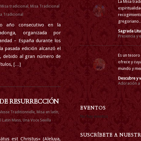
La Misa tradi
,
Misa tradicional
,
Misa Tradicional
espiritualid
recogimiento
sa Tradicional
gregoriano…
to año consecutivo en la
Sagrada Litu
ovadonga, organizada por
Presencia y 
iandad – España durante los
la pasada edición alcanzó el
Es un tesoro 
o, debido al gran número de
ofrece y cuy
tulos, […]
mundo y mere
Descubre y v
Adoración a
 DE RESURRECCIÓN
EVENTOS
Messe Traditionnelle
,
Misa en latín
,
No hay eventos
l Latin Mass
,
Una Voce Sevilla
SUSCRÍBETE A NUEST
átus est Christus» (Aleluya,