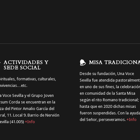
ACTIVIDADES Y
MISA TRADICION
SEDE SOCIAL
Desde su fundación, Una Voce
irituales, formativas, culturales,
Sevilla fue atendida pastoralmen
nvivencias…etc.
en uno de sus fines, la celebració
en comunidad de la Santa Misa
 Voce Sevilla y el Grupo Joven
según el rito Romano tradicional;
rsum Corda se encuentran en la
hasta que en 2020 dichas misas
za del Pintor Amalio García del
fueron suspendidas. Con la ayud
al, 11. Local 9. Barrio de Nervión
del Señor, perseveramos.
+Info
evilla (41.005)
+Info