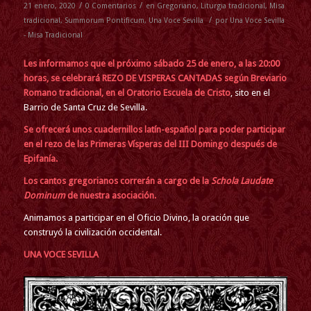
/
/
21 enero, 2020
0 Comentarios
en
Gregoriano
,
Liturgia tradicional
,
Misa
/
tradicional
,
Summorum Pontificum
,
Una Voce Sevilla
por
Una Voce Sevilla
- Misa Tradicional
Les informamos que el
próximo sábado 25 de enero, a las 20:00
horas, se celebrará REZO DE VISPERAS CANTADAS según Breviario
Romano tradicional, en el
Oratorio Escuela de Cristo
, sito en el
Barrio de Santa Cruz de Sevilla.
Se ofrecerá unos cuadernillos latín-español para poder participar
en el rezo de las Primeras Vísperas del III Domingo después de
Epifanía.
Los cantos gregorianos correrán a cargo de la
Schola Laudate
Dominum
de nuestra asociación.
Animamos a participar en el Oficio Divino, la oración que
construyó la civilización occidental.
UNA VOCE SEVILLA