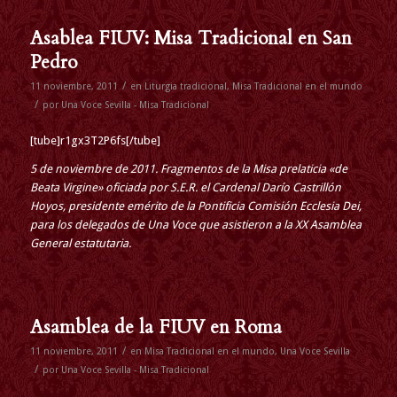
Asablea FIUV: Misa Tradicional en San
Pedro
/
11 noviembre, 2011
en
Liturgia tradicional
,
Misa Tradicional en el mundo
/
por
Una Voce Sevilla - Misa Tradicional
[tube]r1gx3T2P6fs[/tube]
5 de noviembre de 2011. Fragmentos de la Misa prelaticia «de
Beata Virgine» oficiada por S.E.R. el Cardenal Darío Castrillón
Hoyos, presidente emérito de la Pontificia Comisión Ecclesia Dei,
para los delegados de Una Voce que asistieron a la XX Asamblea
General estatutaria.
Asamblea de la FIUV en Roma
/
11 noviembre, 2011
en
Misa Tradicional en el mundo
,
Una Voce Sevilla
/
por
Una Voce Sevilla - Misa Tradicional