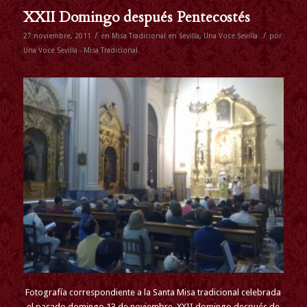
XXII Domingo después Pentecostés
/
/
27 noviembre, 2011
en
Misa Tradicional en Sevilla
,
Una Voce Sevilla
por
Una Voce Sevilla - Misa Tradicional
Fotografía correspondiente a la Santa Misa tradicional celebrada
el pasado domingo 13 de noviembre, XXII domingo después de