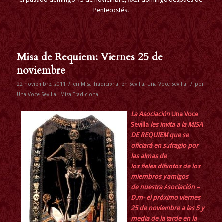
Pentecostés.
Misa de Requiem: Viernes 25 de
noviembre
/
/
22 noviembre, 2011
en
Misa Tradicional en Sevilla
,
Una Voce Sevilla
por
Una Voce Sevilla - Misa Tradicional
La Asociación
Una Voce
Sevilla
les invita a la MISA
DE REQUIEM que se
oficiará en sufragio por
las almas de
los fieles difuntos de los
miembros y amigos
de nuestra Asociación –
D.m- el próximo viernes
25 de noviembre a las 5 y
media de la tarde en la