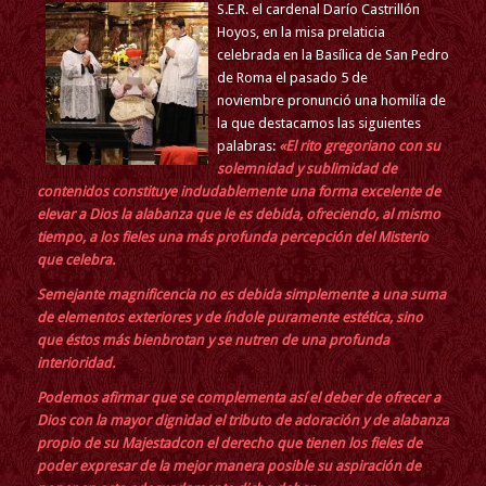
S.E.R. el cardenal Darío Castrillón
Hoyos, en la misa prelaticia
celebrada en la Basílica de San Pedro
de Roma el pasado 5 de
noviembre pronunció una homilía de
la que destacamos las siguientes
palabras:
«El rito gregoriano con su
solemnidad y sublimidad de
contenidos
constituye indudablemente una forma excelente de
elevar a Dios la alabanza que
le es debida, ofreciendo, al mismo
tiempo, a los fieles una más profunda
percepción del Misterio
que celebra.
Semejante magnificencia no es debida simplemente a una suma
de
elementos exteriores y de índole puramente estética, sino
que éstos más bien
brotan y se nutren de una profunda
interioridad.
Podemos afirmar que se complementa así el deber de ofrecer a
Dios con
la mayor dignidad el tributo de adoración y de alabanza
propio de su Majestad
con el derecho que tienen los fieles de
poder expresar de la mejor manera
posible su aspiración de