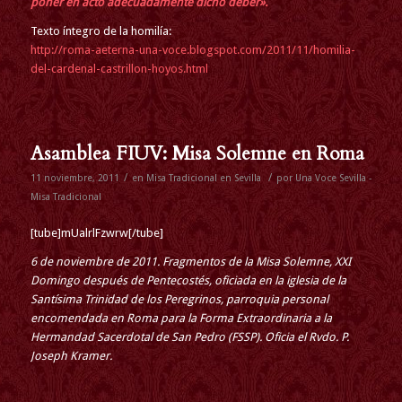
poner en acto adecuadamente dicho deber».
Texto íntegro de la homilía:
http://roma-aeterna-una-voce.blogspot.com/2011/11/homilia-
del-cardenal-castrillon-hoyos.html
Asamblea FIUV: Misa Solemne en Roma
/
/
11 noviembre, 2011
en
Misa Tradicional en Sevilla
por
Una Voce Sevilla -
Misa Tradicional
[tube]mUalrlFzwrw[/tube]
6 de noviembre de 2011. Fragmentos de la Misa Solemne, XXI
Domingo después de Pentecostés, oficiada en la iglesia de la
Santísima Trinidad de los Peregrinos, parroquia personal
encomendada en Roma para la Forma Extraordinaria a la
Hermandad Sacerdotal de San Pedro (FSSP). Oficia el Rvdo. P.
Joseph Kramer.