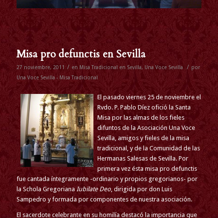
Misa pro defunctis en Sevilla
/
/
27 noviembre, 2011
en
Misa Tradicional en Sevilla
,
Una Voce Sevilla
por
Una Voce Sevilla - Misa Tradicional
El pasado viernes 25 de noviembre el
Rvdo. P. Pablo Díez ofició la Santa
Misa por las almas de los fieles
difuntos de la Asociación Una Voce
Sevilla, amigos y fieles de la misa
tradicional, y de la Comunidad de las
Hermanas Salesas de Sevilla. Por
primera vez ésta misa pro defunctis
fue cantada íntegramente -ordinario y propios gregorianos- por
la Schola Gregoriana
Iubilate Deo
, dirigida por don Luis
Sampedro y formada por componentes de nuestra asociación.
El sacerdote celebrante en su homilía destacó la importancia que