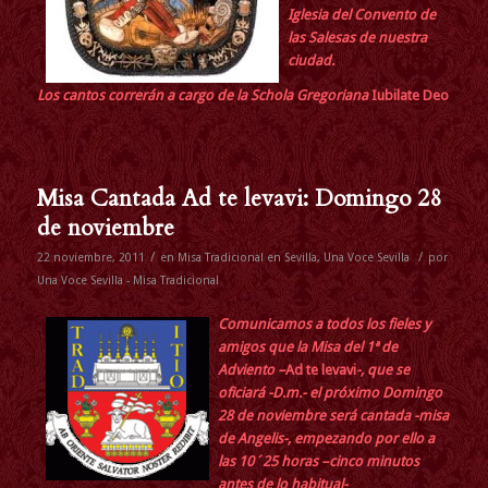
Iglesia del Convento de
las Salesas de nuestra
ciudad.
Los cantos correrán a cargo de la Schola Gregoriana
Iubilate Deo
Misa Cantada Ad te levavi: Domingo 28
de noviembre
/
/
22 noviembre, 2011
en
Misa Tradicional en Sevilla
,
Una Voce Sevilla
por
Una Voce Sevilla - Misa Tradicional
Comunicamos a todos los fieles y
amigos que la Misa del 1ª de
Adviento –
Ad te levavi
-, que se
oficiará -D.m.- el próximo Domingo
28 de noviembre será cantada -misa
de Angelis-, empezando por ello a
las 10´25 horas –cinco minutos
antes de lo habitual-