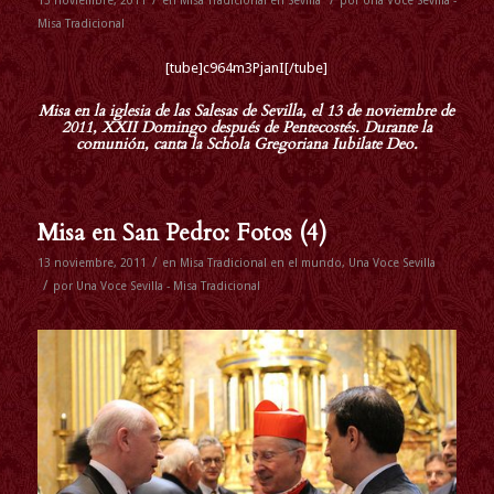
13 noviembre, 2011
en
Misa Tradicional en Sevilla
por
Una Voce Sevilla -
Misa Tradicional
[tube]c964m3PjanI[/tube]
Misa en la iglesia de las Salesas de Sevilla, el 13 de noviembre de
2011, XXII Domingo después de Pentecostés. Durante la
comunión, canta la
Schola Gregoriana Iubilate Deo
.
Misa en San Pedro: Fotos (4)
/
13 noviembre, 2011
en
Misa Tradicional en el mundo
,
Una Voce Sevilla
/
por
Una Voce Sevilla - Misa Tradicional