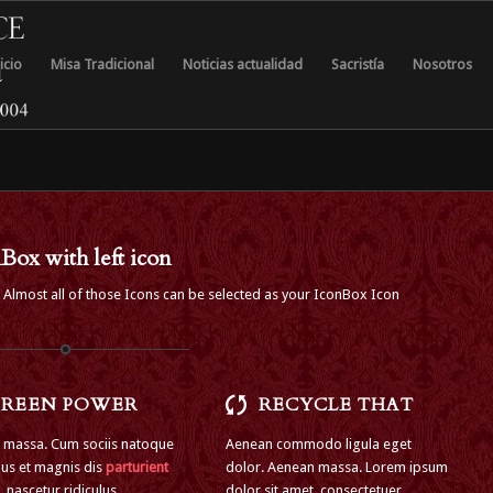
icio
Misa Tradicional
Noticias actualidad
Sacristía
Nosotros
Box with left icon
. Almost all of those Icons can be selected as your IconBox Icon
REEN POWER
RECYCLE THAT
 massa. Cum sociis natoque
Aenean commodo ligula eget
us et magnis dis
parturient
dolor. Aenean massa. Lorem ipsum
, nascetur ridiculus
dolor sit amet, consectetuer