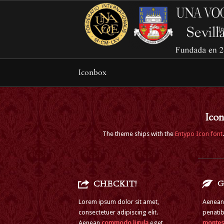
In
Iconbox
Icon
The theme ships with the
Entypo Icon font
CHECKIT!
G
Lorem ipsum dolor sit amet,
Aenean
consectetuer adipiscing elit.
penatib
Aenean
commodo ligula
eget
montes