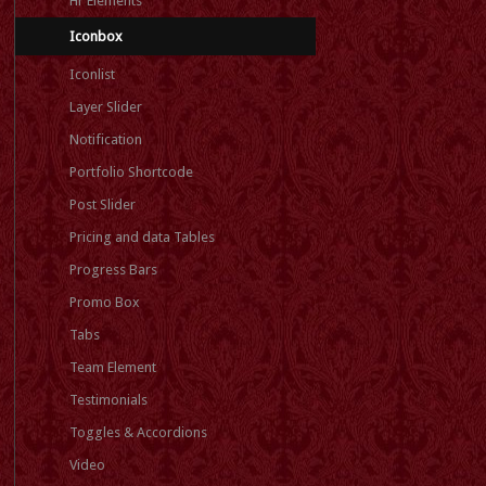
Hr Elements
Iconbox
Iconlist
Layer Slider
Notification
Portfolio Shortcode
Post Slider
Pricing and data Tables
Progress Bars
Promo Box
Tabs
Team Element
Testimonials
Toggles & Accordions
Video