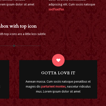
rem ipsum dolor sit amet
adipiscing elit. Cum sociis natoque
sadfsadfas
nbox with top icon
h top icons are a little less subtle
GOTTA LOVE IT
Aenean massa. Cum sociis natoque penatibus et
t
magnis dis
parturient montes
, nascetur ridiculus
mus. Lorem ipsum dolor sit amet