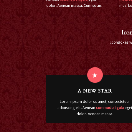
dolor. Aenean massa. Cum sociis
mus. Lo
Ico
IconBoxes wit
A NEW STAR
Lorem ipsum dolor sit amet, consectetuer
adipiscing elit. Aenean
commodo ligula
ege
dolor. Aenean massa.