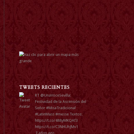
TWEETS RECIENTES
RT
@UnaVoceSevilla
:
Festividad de la Ascensión del
Señor
#MisaTradicional
#LatinMass
#messe
Textos:
https://t.co/488yMKQAf3
https://t.co/C3NHUhJMv1
3 años ago