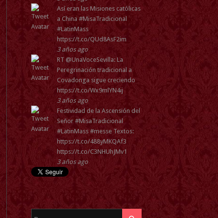
Así eran las Misiones católicas
a China
#MisaTradicional
#LatinMass
https://t.co/QUd8AsF2im
3 años ago
RT
@UnaVoceSevilla
: La
Peregrinación tradicional a
Covadonga sigue creciendo
https://t.co/Wx9mlYN4ij
3 años ago
Festividad de la Ascensión del
Señor
#MisaTradicional
#LatinMass
#messe
Textos:
https://t.co/488yMKQAf3
https://t.co/C3NHUhJMv1
3 años ago