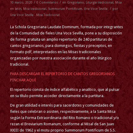
/
/
10 marzo, 2020
0 Comentarios
en
Gregoriano
,
Liturgia tradicional
,
Misa
/
en latín
,
Misa tradicional
,
Summorum Pontificum
,
Una Voce Sevilla
por
Una Voce Sevilla - Misa Tradicional
La Schola Gregoriana Laudate Dominum, formada por integrantes
de la Comunidad de fieles Una Voce Sevilla, pone a su disposición
de forma gratuita un amplio repertorio de 240 partituras de
cantos gregorianos, para domingos, fiestas y preceptos, en
formato pdf, interpretados en las Misas tradicionales
organizadas por nuestra asociación durante el año litúrgico
tradicional.
PARA DESCARGAR EL REPERTORIO DE CANTOS GREGORIANOS
PINCHAR AQUÍ
El repertorio consta de índice alfabético y analítico, que al pulsar
en su título permite acceder directamente a la partitura.
De gran utilidad e interés para sacerdotes y comunidades de
fieles que celebran o asisten, respectivamente, a la Santa Misa
según la Forma Extraordinaria del Rito Romano o tradicional y/o
rezan el Breviarium Romanum, conforme al Misal de San Juan
XXIII de 1962 y el motu proprio Summorum Pontificum de S.S.