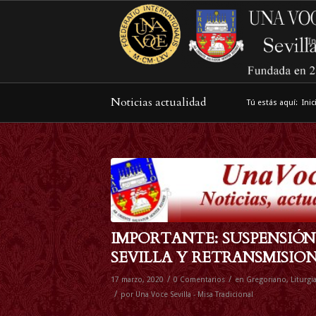
In
Noticias actualidad
Tú estás aquí:
Inic
IMPORTANTE: SUSPENSIÓN
SEVILLA Y RETRANSMISIO
/
/
17 marzo, 2020
0 Comentarios
en
Gregoriano
,
Liturgi
/
por
Una Voce Sevilla - Misa Tradicional