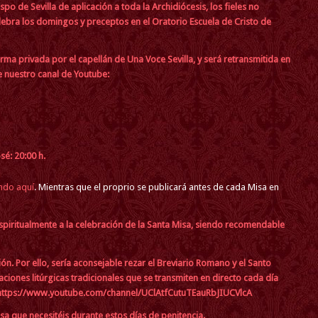
 de Sevilla de aplicación a toda la Archidiócesis, los fieles no
elebra los domingos y preceptos en el Oratorio Escuela de Cristo de
ma privada por el capellán de Una Voce Sevilla, y será retransmitida en
de nuestro canal de Youtube:
sé: 20:00 h.
ndo aquí
. Mientras que el proprio se publicará antes de cada Misa en
spiritualmente a la celebración de la Santa Misa, siendo recomendable
n. Por ello, sería aconsejable rezar el Breviario Romano y el Santo
braciones litúrgicas tradicionales que se transmiten en directo cada día
https://www.youtube.com/channel/UClAtfCutuTEauRbJIUCVlcA
a que necesitéis durante estos días de penitencia.