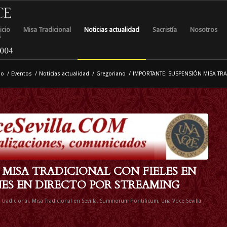
icio
Misa Tradicional
Noticias actualidad
Sacristía
Nosotros
io
/
Eventos
/
Noticias actualidad
/
Gregoriano
/
IMPORTANTE: SUSPENSIÓN MISA TRAD
 MISA TRADICIONAL CON FIELES EN
NES EN DIRECTO POR STREAMING
a tradicional
,
Misa Tradicional en Sevilla
,
Summorum Pontificum
,
Una Voce Sevilla