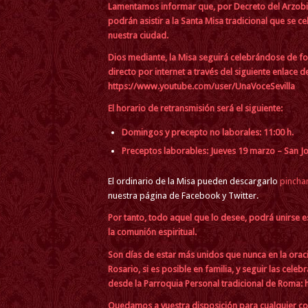
Lamentamos informar que, por Decreto del Arzobispo
podrán asistir a la Santa Misa tradicional que se c
nuestra ciudad.
Dios mediante, la Misa seguirá celebrándose de for
directo por internet a través del siguiente enlace 
https://www.youtube.com/user/UnaVoceSevilla
El horario de retransmisión será el siguiente:
Domingos y precepto no laborales: 11:00 h.
Preceptos laborables: Jueves 19 marzo – San Jo
El ordinario de la Misa pueden descargarlo
pincha
nuestra página de Facebook y Twitter.
Por tanto, todo aquel que lo desee, podrá unirse e
la comunión espiritual.
Son días de estar más unidos que nunca en la oració
Rosario, si es posible en familia, y seguir las cele
desde la Parroquia Personal tradicional de Roma:
Quedamos a vuestra disposición para cualquier cos