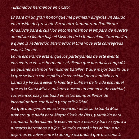
«
Estimados hermanos en Cristo:
Es para mi un gran honor que me permitan dirigirles un saludo
en ocasión del presente Encuentro Summorum Pontificum
Andalucía para el cual los encomendamos al amparo de nuestra
amadísima Madre bajo el Misterio de la Inmaculada Concepción,
a quien la Federación Internacional Una Voce esta consagrada
especialmente.
En mi esperanza está el que los participantes de este evento
encuentren en sus hermanos el aliento que nos da la compañía
de quienes pelamos las mismas batallas. Y que mejor batalla que
la que se lucha con espíritu de tenacidad pero también con
Caridad y Fe para llevar la Fuente y Culmen de la vida espiritual
que es la Santa Misa a quienes buscan un remanso de claridad,
coherencia, paz y santidad en estos tiempos llenos de
incertidumbre, confusión y superficialidad.
Así que trabajemos en esta intención de llevar la Santa Misa
primero que nada para Mayor Gloria de Dios, y también para
compartir fraternalmente este hermoso tesoro y barca segura a
nuestros hermanos e hijos. De todo corazón los animo a no
dejarnos envolver entre la amarga oscuridad que ocasiona la