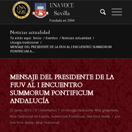
Noticias actualidad
Tú estás aquí:
Inicio
/
Eventos
/
Noticias actualidad
/
Liturgia tradicional
/
MENSAJE DEL PRESIDENTE DE LA FIUV AL I ENCUENTRO SUMMORUM
PONTIFICUM A...
MENSAJE DEL PRESIDENTE DE LA
FIUV AL I ENCUENTRO
SUMMORUM PONTIFICUM
ANDALUCÍA
/
/
27 junio, 2016
0 Comentarios
en
Liturgia tradicional
,
Misa gregoriana
,
/
Misa Tradicional en España
,
Summorum Pontificum
,
Una Voce Sevilla
por
Una Voce Sevilla - Misa Tradicional