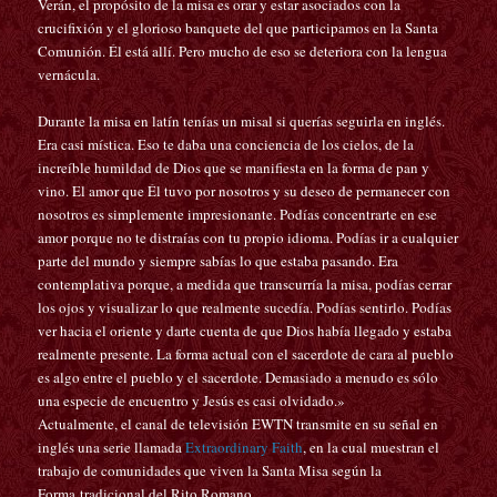
Verán, el propósito de la misa es orar y estar asociados con la
crucifixión y el glorioso banquete del que participamos en la Santa
Comunión. Él está allí. Pero mucho de eso se deteriora con la lengua
vernácula.
Durante la misa en latín tenías un misal si querías seguirla en
i
nglés.
Era casi mística. Eso te daba una conciencia de los cielos, de la
increíble humildad de Dios que se manifiesta en la forma de pan y
vino. El amor que Él tuvo por nosotros y su deseo de permanecer con
nosotros es simplemente impresionante. Podías concentrarte en ese
amor porque no te distraías con tu propio idioma. Podías ir a cualquier
parte del mundo y siempre sabías lo que estaba pasando. Era
contemplativa porque, a medida que transcurría la misa, podías cerrar
los ojos y visualizar lo que realmente sucedía. Podías sentirlo. Podías
ver hacia el oriente y darte cuenta de que Dios había llegado y estaba
realmente presente. La forma actual con el sacerdote de cara al pueblo
es algo entre el pueblo y el sacerdote. Demasiado a menudo es sólo
una especie de encuentro y Jesús es casi olvidado.»
Actualmente, el canal de televisión EWTN transmite en su señal en
inglés una serie llamada
Extraordinary Faith
, en la cual muestran el
trabajo de comunidades que viven la Santa Misa según la
Forma tradicional del Rito Romano.