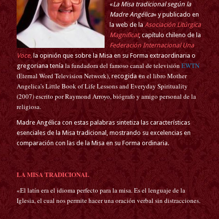
«
La Misa tradicional según la
Madre Angélica
» y publicado en
la web de la
Asociación Litúrgica
Magnificat
, capítulo chileno de la
Federación Internacional Una
Voce,
la opinión que sobre la Misa en su Forma extraordinaria o
la fundadora del famoso canal de televisión
EWTN
gregoriana tenía
(
Eternal Word Television Network
)
,
n el libro
Mother
recogida e
Angelica’s Little Book of Life Lessons and Everyday Spirituality
(2007) escrito por Raymond Arroyo, biógrafo y amigo personal de la
religiosa.
Madre Angélica con estas palabras sintetiza las características
esenciales de la Misa tradicional, mostrando su excelencias en
comparación con las de la Misa en su Forma ordinaria.
LA MISA TRADICIONAL
«El latín era el idioma perfecto para la misa.
Es el lenguaje de la
Iglesia, el cual nos permite hacer una oración verbal sin distracciones.