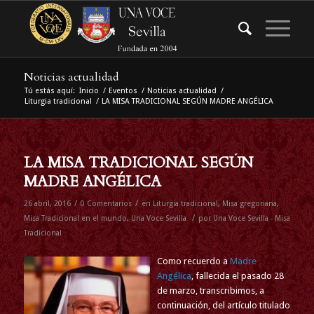
Noticias actualidad
Tú estás aquí:
Inicio
/
Eventos
/
Noticias actualidad
/
Liturgia tradicional
/
LA MISA TRADICIONAL SEGÚN MADRE ANGÉLICA
LA MISA TRADICIONAL SEGÚN
MADRE ANGÉLICA
/
/
26 abril, 2016
0 Comentarios
en
Liturgia tradicional
,
Misa gregoriana
,
/
Misa Tradicional en el mundo
,
Una Voce Sevilla
por
Una Voce Sevilla - Misa
Tradicional
Como recuerdo a
Madre
Angélica
, fallecida el pasado 28
de marzo, transcribimos, a
continuación, del artículo titulado