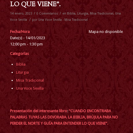
LO QUE VIENE”.
/
/
14 enero, 2023
0 Comentarios
en
Biblia
,
Liturgia
,
Misa Tradicional
,
Una
/
Voce Sevilla
por
Una Voce Sevilla - Misa Tradicional
Fecha/Hora
Mapa no disponible
Date(s) - 14/01/2023
12:00 pm - 1:30 pm
Categorías
Biblia
Liturgia
Misa Tradicional
Una Voce Sevilla
Presentación del interesante libro
:
“CUANDO ENCONTRABA
PALABRAS TUYAS LAS DEVORABA. LA BIBLIA, BRÚJULA PARA NO
PERDER EL NORTE Y GUÍA PARA ENTENDER LO QUE VIENE”.