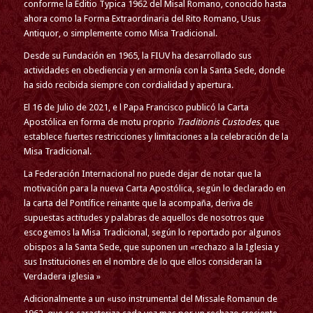
conforme la Editio Typica 1962 del Misal Romano, conocido hasta
ahora como la Forma Extraordinaria del Rito Romano, Usus
Antiquor, o simplemente como Misa Tradicional.
Desde su Fundación en 1965, la FIUV ha desarrollado sus
actividades en obediencia y en armonía con la Santa Sede, donde
ha sido recibida siempre con cordialidad y apertura.
El 16 de Julio de 2021, e l Papa Francisco publicó la Carta
Apostólica en forma de motu proprio
Traditionis Custodes,
que
establece fuertes restricciones y limitaciones a la celebración de la
Misa Tradicional.
La Federación Internacional no puede dejar de notar que la
motivación para la nueva Carta Apostólica, según lo declarado en
la carta del Pontífice reinante que la acompaña, deriva de
supuestas actitudes y palabras de aquellos de nosotros que
escogemos la Misa Tradicional, según lo reportado por algunos
obispos a la Santa Sede, que suponen un «rechazo a la Iglesia y
sus Instituciones en el nombre de lo que ellos consideran la
Verdadera iglesia »
Adicionalmente a un «uso instrumental del Missale Romanun de