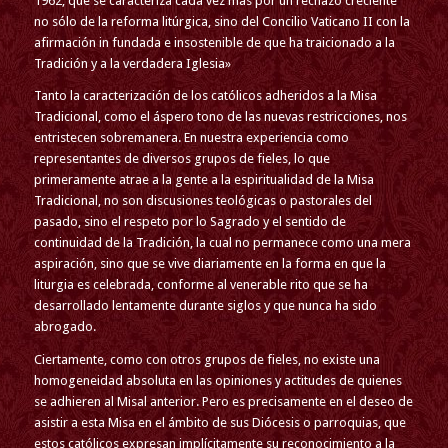
1962, que se caracteriza cada vez mas por un rechazo creciente
no sólo de la reforma litúrgica, sino del Concilio Vaticano II con la
afirmación in fundada e insostenible de que ha traicionado a la
Tradición y a la verdadera Iglesia»
Tanto la caracterización de los católicos adheridos a la Misa
Tradicional, como el áspero tono de las nuevas restricciones, nos
entristecen sobremanera. En nuestra experiencia como
representantes de diversos grupos de fieles, lo que
primeramente atrae a la gente a la espiritualidad de la Misa
Tradicional, no son discusiones teológicas o pastorales del
pasado, sino el respeto por lo Sagrado y el sentido de
continuidad de la Tradición, la cual no permanece como una mera
aspiración, sino que se vive diariamente en la forma en que la
liturgia es celebrada, conforme al venerable rito que se ha
desarrollado lentamente durante siglos y que nunca ha sido
abrogado.
Ciertamente, como con otros grupos de fieles, no existe una
homogeneidad absoluta en las opiniones y actitudes de quienes
se adhieren al Misal anterior. Pero es precisamente en el deseo de
asistir a esta Misa en el ámbito de sus Diócesis o parroquias, que
estos católicos expresan implícitamente su reconocimiento a la