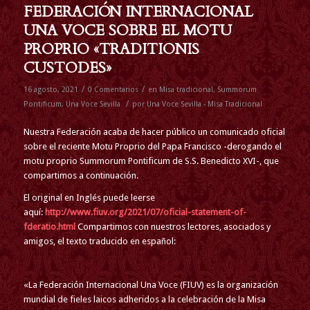
FEDERACIÓN INTERNACIONAL
UNA VOCE SOBRE EL MOTU
PROPRIO «TRADITIONIS
CUSTODES»
/
/
16 agosto, 2021
0 Comentarios
en
Misa tradicional
,
Summorum
/
Pontificum
,
Una Voce Sevilla
por
Una Voce Sevilla - Misa Tradicional
Nuestra Federación acaba de hacer público un comunicado oficial
sobre el reciente Motu Proprio del Papa Francisco -derogando el
motu proprio Summorum Pontificum de S.S. Benedicto XVI-, que
compartimos a continuación.
El original en Inglés puede leerse
aquí:
http://www.fiuv.org/2021/07/oficial-statement-of-
fderatio.html
Compartimos con nuestros lectores, asociados y
amigos, el texto traducido en español:
«La Federación Internacional Una Voce (FIUV) es la organización
mundial de fieles laicos adheridos a la celebración de la Misa