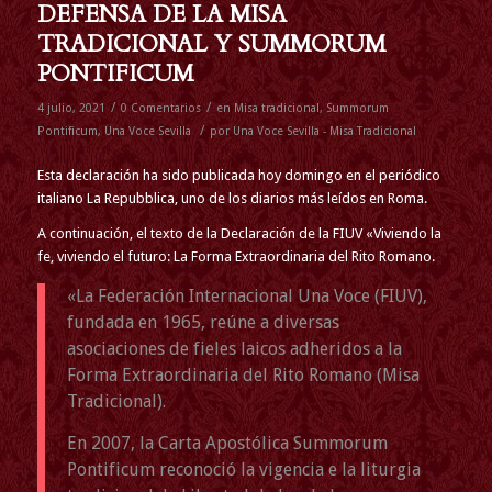
DEFENSA DE LA MISA
TRADICIONAL Y SUMMORUM
PONTIFICUM
/
/
4 julio, 2021
0 Comentarios
en
Misa tradicional
,
Summorum
/
Pontificum
,
Una Voce Sevilla
por
Una Voce Sevilla - Misa Tradicional
Esta declaración ha sido publicada hoy domingo en el periódico
italiano La Repubblica, uno de los diarios más leídos en Roma.
A continuación, el texto de la Declaración de la FIUV «Viviendo la
fe, viviendo el futuro: La Forma Extraordinaria del Rito Romano.
«La Federación Internacional Una Voce (FIUV),
fundada en 1965, reúne a diversas
asociaciones de fieles laicos adheridos a la
Forma Extraordinaria del Rito Romano (Misa
Tradicional).
En 2007, la Carta Apostólica Summorum
Pontificum reconoció la vigencia e la liturgia