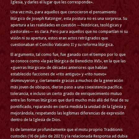
Iglesia, y darles el lugar que les corresponde».
Una vez más, para aquellos que conocieron el pensamiento
litúrgico de Joseph Ratzinger, esta postura no es una sorpresa. Su
apertura a las realidades en cuestión —históricas, teológicas y
pastorales— es clara. Pero para aquellos que no compartían ni su
visión ni su apertura, estos eran actos retrógrados que
cuestionaban el Concilio Vaticano II y su reforma litúrgica.
El argumento, tal como fue, fue ganado con el tiempo por lo que
se conoce como «la paz litúrgica de Benedicto XVI», en la que las
«guerras litúrgicas» de décadas anteriores que habían
establecido facciones de «rito antiguo» y «rito nuevo»
disminuyeron y, ciertamente gracias a muchos de la generación
más joven de obispos, dieron paso a una coexistencia pacífica.
tolerancia, e incluso un cierto grado de enriquecimiento mutuo
entre las formas litúrgicas que duró mucho más allá del final de su
pontificado, reparando en cierta medida la unidad de la Iglesia y
mejorándola, respetando las legítimas diferencias de expresión
dentro de la Iglesia de Dios.
Es de lamentar profundamente que el motu proprio Traditionis
custodes (16 de julio de 2021) y la relacionada Responsa ad dubia