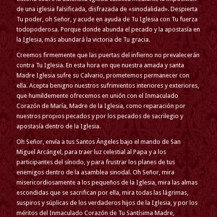
de una iglesia falsificada, disfrazada de «sinodalidad». Despierta
Tu poder, oh Señor, y acude en ayuda de Tu Iglesia con Tu fuerza
todopoderosa. Porque donde abunda el pecado y la apostasía en
la Iglesia, más abundará la victoria de Tu gracia.
Creemos firmemente que las puertas del infierno no prevalecerán
contra Tu Iglesia. En esta hora en que nuestra amada y santa
Madre Iglesia sufre su Calvario, prometemos permanecer con
ella. Acepta benigno nuestros sufrimientos interiores y exteriores,
que humildemente ofrecemos en unión con el Inmaculado
Corazón de María, Madre de la Iglesia, como reparación por
nuestros propios pecados y por los pecados de sacrilegio y
apostasía dentro de la Iglesia.
Oh Señor, envía a tus Santos Ángeles bajo el mando de San
Miguel Arcángel, para traer luz celestial al Papa y a los
participantes del sínodo, y para frustrar los planes de tus
enemigos dentro de la asamblea sinodal. Oh Señor, mira
misericordiosamente a los pequeños de la Iglesia, mira las almas
escondidas que se sacrifican por ella, mira todas las lágrimas,
suspiros y súplicas de los verdaderos hijos de la Iglesia, y por los
méritos del Inmaculado Corazón de Tu Santísima Madre,