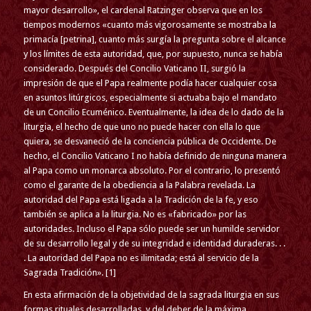
mayor desarrollo», el cardenal Ratzinger observa que en los
tiempos modernos «cuanto más vigorosamente se mostraba la
primacía [petrina], cuanto más surgía la pregunta sobre el alcance
y los límites de esta autoridad, que, por supuesto, nunca se había
considerado. Después del Concilio Vaticano II, surgió la
impresión de que el Papa realmente podía hacer cualquier cosa
en asuntos litúrgicos, especialmente si actuaba bajo el mandato
de un Concilio Ecuménico. Eventualmente, la idea de lo dado de la
liturgia, el hecho de que uno no puede hacer con ella lo que
quiera, se desvaneció de la conciencia pública de Occidente. De
hecho, el Concilio Vaticano I no había definido de ninguna manera
al Papa como un monarca absoluto. Por el contrario, lo presentó
como el garante de la obediencia a la Palabra revelada. La
autoridad del Papa está ligada a la Tradición de la fe, y eso
también se aplica a la liturgia. No es «fabricado» por las
autoridades. Incluso el Papa sólo puede ser un humilde servidor
de su desarrollo legal y de su integridad e identidad duraderas. . .
. La autoridad del Papa no es ilimitada; está al servicio de la
Sagrada Tradición». [1]
En esta afirmación de la objetividad de la sagrada liturgia en sus
formas rituales desarrolladas, y del deber de la máxima