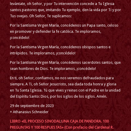
levántate, oh Señor, y por Tu intervención concede a Tu Iglesia
santos pastores que, imitando Tu ejemplo, den la vida por Ti y por
Tus ovejas. Oh Señor, Te suplicamos:
Por la Santísima Virgen María, concédenos un Papa santo, celoso
en promover y defender la fe católica. Te imploramos,
¡concédelo!
Por la Santísima Virgen María, concédenos obispos santos e
intrépidos. Te imploramos, ¡concédelo!
Por la Santísima Virgen María, concédenos sacerdotes santos, que
sean hombres de Dios. Te imploramos, ¡concédelo!
En ti, oh Señor, confiamos, no nos veremos defraudados para
siempre. A Ti, oh Señor Jesucristo, sea dada toda honra y gloria
en Tu Santa Iglesia. Tú que vives y reinas con el Padre en la unidad
del Espíritu Santo: Dios, por los siglos de los siglos. Amén.
29 de septiembre de 2023
+ Athanasius Schneider
LIBRO «EL PROCESO SINODAL
:
UNA CAJA DE PANDORA. 100
PREGUNTAS Y 100 RESPUESTAS» (Con prefacio del Cardenal R.