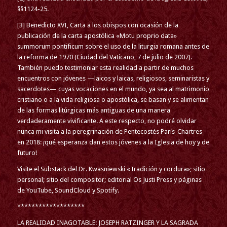
§§1124-25.
[3] Benedicto XVI, Carta a los obispos con ocasión de la
publicación de la carta apostólica «Motu proprio data»
summorum pontificum sobre el uso de la liturgia romana antes de
la reforma de 1970 (Ciudad del Vaticano, 7 de julio de 2007).
También puedo testimoniar esta realidad a partir de muchos
encuentros con jóvenes —laicos y laicas, religiosos, seminaristas y
sacerdotes— cuyas vocaciones en el mundo, ya sea al matrimonio
cristiano o a la vida religiosa o apostólica, se basan y se alimentan
de las formas litúrgicas más antiguas de una manera
verdaderamente vivificante. A este respecto, no podré olvidar
nunca mi visita a la peregrinación de Pentecostés París-Chartres
en 2018: ¡qué esperanza dan estos jóvenes a la Iglesia de hoy y de
futuro!
Visite el Substack del Dr. Kwasniewski «Tradición y cordura»; sitio
personal; sitio del compositor; editorial Os Justi Press y páginas
de YouTube, SoundCloud y Spotify.
*******************
LA REALIDAD INAGOTABLE: JOSEPH RATZINGER Y LA SAGRADA