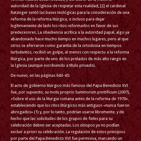
autoridad de la Iglesia de respetar esta realidad, [2] el cardenal
Ratzinger sentó las bases teológicas para la consideración de una
reforma de la reforma litúrgica, o incluso para dejar
legítimamente de lado los ritos reformados en favor de sus
predecesores. La obediencia acrítica a la autoridad papal, algo ya
abandonado hace mucho tiempo en muchos lugares, pero al que
otros se aferraron como garantía de la ortodoxia en tiempos
turbulentos, recibió un golpe, al menos con respecto a la reforma
litúrgica, por parte de uno de los prelados de más alto rango en
la Iglesia (aunque escribiendo a título privado).
De nuevo, en las páginas 643-45:
El acto de gobierno litúrgico más famoso del Papa Benedicto XVI
fue, por supuesto, su motu proprio Summorum pontificum (2007),
«Sobre el uso de la liturgia romana antes de la reforma de 1970»,
estableciendo que los ritos litúrgicos más antiguos «nunca fueron
abrogados» (1) y, por lo tanto, podrían usarse libremente, y de
hecho que las solicitudes de los grupos de fieles para su
celebración deben ser aceptadas. Los obispos ya no podían
excluir a priori su celebración. La regulación de estos principios
por parte del Papa Benedicto XVI fue permisiva, marcando un