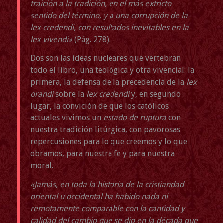
traición a la tradición, en el más extricto
sentido del término, y a una corrupción de la
lex credendi, con resultados inevitables en la
lex vivendi»
(Pág. 278).
Dos son las ideas nucleares que vertebran
todo el libro, una teológica y otra vivencial: la
primera, la defensa de la precedencia de la
lex
orandi
sobre la
lex credendi
y, en segundo
lugar, la convición de que los católicos
actuales vivimos un
estado de ruptura
con
nuestra tradición litúrgica, con pavorosas
repercusiones para lo que creemos y lo que
obramos, para nuestra fe y para nuestra
moral.
«Jamás, en toda la historia de la cristiandad
oriental u occidental ha habido nada ni
remotamente comparable con la cantidad y
calidad del cambio que se dio en la década que