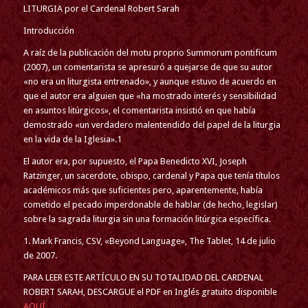
LITURGIA por el Cardenal Robert Sarah
Introducción
A raíz de la publicación del motu proprio Summorum pontificum
(2007), un comentarista se apresuró a quejarse de que su autor
«no era un liturgista entrenado», y aunque estuvo de acuerdo en
que el autor era alguien que «ha mostrado interés y sensibilidad
en asuntos litúrgicos», el comentarista insistió en que había
demostrado «un verdadero malentendido del papel de la liturgia
en la vida de la Iglesia».1
El autor era, por supuesto, el Papa Benedicto XVI, Joseph
Ratzinger, un sacerdote, obispo, cardenal y Papa que tenía títulos
académicos más que suficientes pero, aparentemente, había
cometido el pecado imperdonable de hablar (de hecho, legislar)
sobre la sagrada liturgia sin una formación litúrgica específica.
1. Mark Francis, CSV, «Beyond Language», The Tablet, 14 de julio
de 2007.
PARA LEER ESTE ARTÍCULO EN SU TOTALIDAD DEL CARDENAL
ROBERT SARAH, DESCARGUE el PDF en Inglés gratuito disponible
AQUÍ