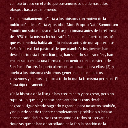
cambio brusco en el enfoque parsimonioso de demasiados
obispos hasta ese momento.
Su acompañamiento «Carta a los obispos con motivo de la
publicación de la Carta Apostólica ‘Motu Proprio Data’ Summorum
Pontificum sobre el uso de la liturgia romana antes de la reforma
de 1970″ de la misma fecha, trató hábilmente la fuerte oposición
que esta medida había atraído incluso antes de que apareciera;
Señaló la realidad pastoral de que «también los jóvenes han
descubierto esta forma litúrgica, han sentido su atracción y han
encontrado en ella una forma de encuentro con el misterio de la
Santísima Eucaristía, particularmente adecuada para ellos» [3], y
apeló a los obispos: «Abramos generosamente nuestros
corazones y demos espacio a todo lo que la fe misma permite». El
Papa dijo claramente:
«En la historia de la liturgia hay crecimiento y progreso, pero no
ruptura. Lo que las generaciones anteriores consideraban
sagrado, sigue siendo sagrado y grande para nosotros también,
y no puede ser de repente completamente prohibido o incluso
considerado dañino. Nos corresponde a todos preservar las
riquezas que se han desarrollado en la fe y la oración de la