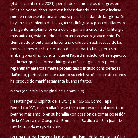
(4 de diciembre de 2021), percibidos como actos de agresión
litúrgica por muchos, parecen haber dañado esta paz e incluso
pueden representar una amenaza para la unidad de la Iglesia. Si
hay un renacimiento de las «guerras litúrgicas» postconciliares, o
si la gente simplemente va a otro lugar para encontrar la liturgia
más antigua, estas medidas habrán fracasado gravemente. Es
demasiado pronto para hacer una evaluación exhaustiva de las
motivaciones detrás de ellas, o de su impacto final, pero sin
embargo es difícil concluir que el Papa Benedicto XVI se equivocó
al afirmar que las formas litúrgicas más antiguas «no pueden ser
repentinamente totalmente prohibidas o incluso consideradas
dañinas», particularmente cuando su celebración sin restricciones
ha producido manifiestamente buenos frutos.
Notas (del artículo original de Communio)
[1] Ratzinger, El Espíritu de la Liturgia, 165-66. Como Papa
Benedicto XVI, desarrollaría este tema con respecto al ministerio
petrino más amplio en su homilía con ocasión de tomar posesión
de la Cátedra del Obispo de Roma en la Basílica de San Juan de
Letrán, el 7 de mayo de 2005.
[2] Una realidad enseñada por el Catecismo de la Iglesia Católica,