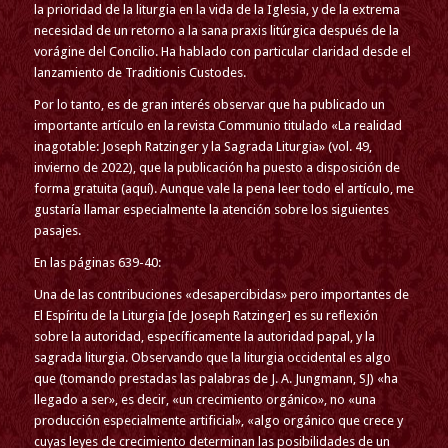
la prioridad de la liturgia en la vida de la Iglesia, y de la extrema
necesidad de un retorno a la sana praxis litúrgica después de la
vorágine del Concilio. Ha hablado con particular claridad desde el
lanzamiento de Traditionis Custodes.
Por lo tanto, es de gran interés observar que ha publicado un
importante artículo en la revista Communio titulado «La realidad
inagotable: Joseph Ratzinger y la Sagrada Liturgia» (vol. 49,
invierno de 2022), que la publicación ha puesto a disposición de
forma gratuita (aquí). Aunque vale la pena leer todo el artículo, me
gustaría llamar especialmente la atención sobre los siguientes
pasajes.
En las páginas 639-40:
Una de las contribuciones «desapercibidas» pero importantes de
El Espíritu de la Liturgia [de Joseph Ratzinger] es su reflexión
sobre la autoridad, específicamente la autoridad papal, y la
sagrada liturgia. Observando que la liturgia occidental es algo
que (tomando prestadas las palabras de J. A. Jungmann, SJ) «ha
llegado a ser», es decir, «un crecimiento orgánico», no «una
producción especialmente artificial», «algo orgánico que crece y
cuyas leyes de crecimiento determinan las posibilidades de un