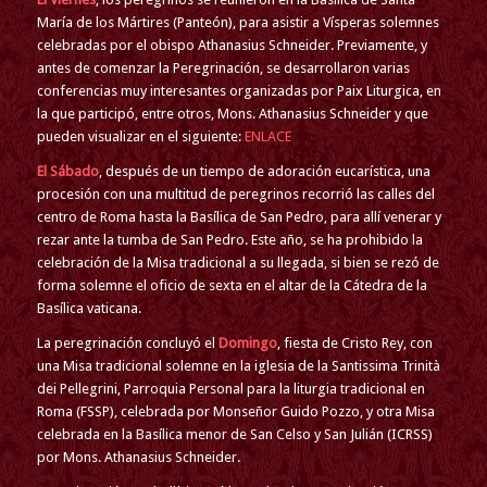
María de los Mártires (Panteón), para asistir a Vísperas solemnes
celebradas por el obispo Athanasius Schneider. Previamente, y
antes de comenzar la Peregrinación, se desarrollaron varias
conferencias muy interesantes organizadas por Paix Liturgica, en
la que participó, entre otros, Mons. Athanasius Schneider y que
pueden visualizar en el siguiente:
ENLACE
El Sábado
, después de un tiempo de adoración eucarística, una
procesión con una multitud de peregrinos recorrió las calles del
centro de Roma hasta la Basílica de San Pedro, para allí venerar y
rezar ante la tumba de San Pedro. Este año, se ha prohibido la
celebración de la Misa tradicional a su llegada, si bien se rezó de
forma solemne el oficio de sexta en el altar de la Cátedra de la
Basílica vaticana.
La peregrinación concluyó el
Domingo
, fiesta de Cristo Rey, con
una Misa tradicional solemne en la iglesia de la Santissima Trinità
dei Pellegrini, Parroquia Personal para la liturgia tradicional en
Roma (FSSP), celebrada por Monseñor Guido Pozzo, y otra Misa
celebrada en la Basílica menor de San Celso y San Julián (ICRSS)
por Mons. Athanasius Schneider.