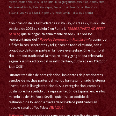
Messe Traditionnelle
,
Misa en latín
,
Misa gregoriana
,
Misa tradicional
,
Misa
Tradicional Sevilla
,
Paix Liturgique
,
Summorum Pontificum
,
Una Voce
/
España
,
Una Voce Sevilla
por
Una Voce Sevilla - Misa Tradicional
Con ocasión de la festividad de Cristo Rey, los días 27, 28 y 29 de
octubre de 2023 se celebró en Roma la
PEREGRINATIO AD PETRI
SEDEM
, que se organiza anualmente desde 2012 por los
representantes del “
Populus Summorum Pontificum
”, reuniendo
a fieles laicos, sacerdotes y religiosos de todo el mundo, con el
propósito de tomar parte en la nueva evangelización en torno al
rito Romano tradicional, la misa en latín y gregoriana celebrada
según la última edición del misal tridentino, publicada en 1962 por
Juan XXIII.
Durante tres días de peregrinación, los cientos de participantes
venidos de muchas partes del mundo han testimoniado la eterna
juventud de la liturgia tradicional. A la Peregrinación, como es
costumbre, ha acudido una representación de España, entre ellos,
miembros de Una Voce Sevilla, quienes han podido dar
testimonio de lo vivido a través de los vídeos publicados en
nuestro canal de YouTube:
VER AQUÍ
El Viernes
, los peregrinos se reunieron en la Basílica de Santa