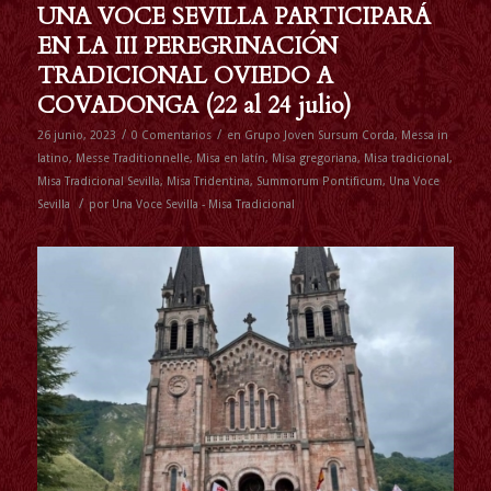
UNA VOCE SEVILLA PARTICIPARÁ
EN LA III PEREGRINACIÓN
TRADICIONAL OVIEDO A
COVADONGA (22 al 24 julio)
/
/
26 junio, 2023
0 Comentarios
en
Grupo Joven Sursum Corda
,
Messa in
latino
,
Messe Traditionnelle
,
Misa en latín
,
Misa gregoriana
,
Misa tradicional
,
Misa Tradicional Sevilla
,
Misa Tridentina
,
Summorum Pontificum
,
Una Voce
/
Sevilla
por
Una Voce Sevilla - Misa Tradicional