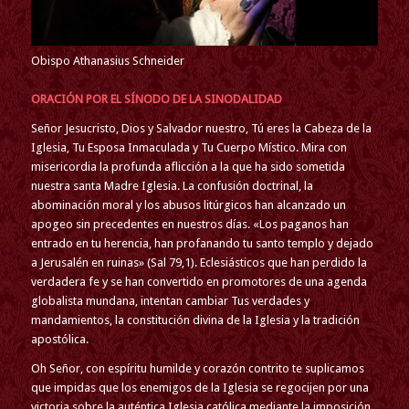
Obispo Athanasius Schneider
ORACIÓN POR EL SÍNODO DE LA SINODALIDAD
Señor Jesucristo, Dios y Salvador nuestro, Tú eres la Cabeza de la
Iglesia, Tu Esposa Inmaculada y Tu Cuerpo Místico. Mira con
misericordia la profunda aflicción a la que ha sido sometida
nuestra santa Madre Iglesia. La confusión doctrinal, la
abominación moral y los abusos litúrgicos han alcanzado un
apogeo sin precedentes en nuestros días. «Los paganos han
entrado en tu herencia, han profanando tu santo templo y dejado
a Jerusalén en ruinas» (Sal 79,1). Eclesiásticos que han perdido la
verdadera fe y se han convertido en promotores de una agenda
globalista mundana, intentan cambiar Tus verdades y
mandamientos, la constitución divina de la Iglesia y la tradición
apostólica.
Oh Señor, con espíritu humilde y corazón contrito te suplicamos
que impidas que los enemigos de la Iglesia se regocijen por una
victoria sobre la auténtica Iglesia católica mediante la imposición