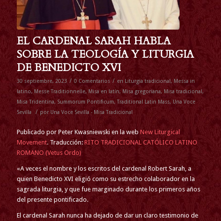
EL CARDENAL SARAH HABLA
SOBRE LA TEOLOGÍA Y LITURGIA
DE BENEDICTO XVI
/
/
30 septiembre, 2023
0 Comentarios
en
Liturgia tradicional
,
Messa in
latino
,
Messe Traditionnelle
,
Misa en latín
,
Misa gregoriana
,
Misa tradicional
,
Misa Tridentina
,
Summorum Pontificum
,
Traditional Latin Mass
,
Una Voce
/
Sevilla
por
Una Voce Sevilla - Misa Tradicional
Publicado por Peter Kwasniewski en la web
New Liturgical
Movement
. Traducción:
RITO TRADICIONAL CATÓLICO LATINO
ROMANO (Vetus Ordo)
«A veces el nombre y los escritos del cardenal Robert Sarah, a
quien Benedicto XVI eligió como su estrecho colaborador en la
sagrada liturgia, y que fue marginado durante los primeros años
del presente pontificado.
El
cardenal Sarah nunca ha dejado de dar un claro testimonio de