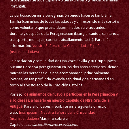
procedentes de toda España y 5 del extranjero (Francia, Alemania,
Portugal).
La participación en la peregrinación puede hacerse también en
familia (con niños de todas las edades y un recorrido más corto) o
como voluntario que presta determinados servicios antes,
durante y después de la Peregrinación (Liturgia, cantos, sanitarios,
transporte, montajes, cocina, avituallamiento…etc). Para más
información:
Nuestra Señora de la Cristiandad | España
(nscristiandad.es)
La asociación y comunidad de Una Voce Sevilla y su Grupo Joven
Sursum Corda ya peregrinaron en los dos años anteriores, siendo
muchas las personas que nos acompañaron, principalmente
jóvenes, en tan profunda vivencia espiritual y de hermandad en
torno al apostolado de la Tradición Católica.
Por eso,
os animamos de nuevo a participar en la Peregrinación y,
si lo deseas, a hacerlo en nuestro Capítulo de Ntra. Sra. de la
Antigua
. Para ello, debes inscribirte en la siguiente dirección
web:
Inscripción | Nuestra Señora de la Cristiandad
(nscristiandad.es)
Más info sobre el
Capítulo:
asociacion@unavocesevilla.info