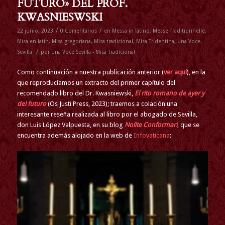
FUTURO» DEL PROF.
KWASNIESWSKI
/
/
22 junio, 2023
0 Comentarios
en
Messa in latino
,
Messe Traditionnelle
,
Misa en latín
,
Misa gregoriana
,
Misa tradicional
,
Misa Tridentina
,
Una Voce
/
Sevilla
por
Una Voce Sevilla - Misa Tradicional
Como continuación a nuestra publicación anterior (
ver aquí
), en la
que reproducíamos un extracto del primer capítulo del
recomendado libro del Dr. Kwasniewski,
El rito romano de ayer y
del futuro
(Os Justi Press, 2023); traemos a colación una
interesante reseña realizada al libro por el abogado de Sevilla,
don Luis López Valpuesta, en su blog
Nolite Conformari
, que se
encuentra además alojado en la web de
Infovaticana
: