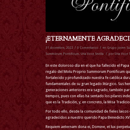
¡ETERNAMENTE AGRADECI
/
/
31 diciembre, 2022
0 Comentarios
en
Grupo Joven S
/
Summorum Pontificum
,
Una Voce Sevilla
por
Una Voce Se
En este doloroso día en el que ha fallecido el Pap
regalo del Motu Proprio Summorum Pontificum que di
fortalecido y profundizado nuestra fe católica dur
fundamentales de su gran legado litúrgico. Sus h
generaciones anteriores era sagrado, también par
tiempos, pues con ellas ha sentado los pilares inde
que es la Tradición, y, en concreto, la Misa Tradicio
Por todo ello, desde la comunidad de fieles laico
agradecidos a nuestro querido Papa Benedicto XVI
Requiem aeternam dona ei, Domine, et lux perpetua 