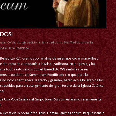
DOS!
ursum Corda
,
Liturgia tradicional
,
Misa tradicional
,
Misa Tradicional Sevilla
,
villa - Misa Tradicional
a Benedicto XVI, oremos por el alma de quien nos dio el maravilloso
o carta de ciudadanía a la Misa Tradicional en la Iglesia, y ha
ante todos estos años. Con él, Benedicto XVI sentó las bases
ermosas palabras en Summorum Pontificum: «Lo que para las
a nosotros permanece sagrado y grande», harán eco a lo largo de los
structibles para el resurgimiento del gran tesoro de la Iglesia Católica
nal.
s de Una Voce Sevilla y el Grupo Joven Sursum estaremos eternamente
.
luceat eis. A porta ínferi. Érue, Dómine, ánimas eórum. Requiéscant in