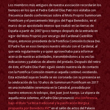
Los miembros más antiguos de nuestra asociación recordarán los
tiempos en los que el Padre Gabriel Díaz Patri nos visitaba con
frecuencia dando conferencias sobre el Motu Proprio Summorum
Pontificum y el pensamiento litúrgico del Papa Benedicto, en el
marco de un apostolado intenso que realizó en las tierras de
España a partir de 2007 (poco tiempo después de la entrada en
vigor del Motu Proprio) por encargo del Cardenal Castrillón
Hoyos, entonces presidente de la Pontificia Comisión Ecclesia Dei.
El Padre fue en esos tiempos nuestro vínculo con el Cardenal, al
que veía regularmente y a quien aprovechaba para informar
acerca de nuestras actividades, transmitiéndonos a su vez las
indicaciones y palabras de aliento del prelado. Después del retiro
de éste, el Padre Díaz Patri siguió siendo nuestra vía de contacto
con la Pontificia Comisión mientras aquella continuó existiendo.
Esta actividad suya en Sevilla se vio coronada con su presencia en
la celebración de los 10 años de Summorum Pontificum en 2017
en una inolvidable ceremonia en la Catedral, presidida por
nuestro entonces Arzobispo, don Juan José Asenjo. La víspera de
aquella misa solemne, el Padre Díaz pronunció
una conferencia,
bajo el título “La Misa tradicional y la pacificación litúrgica
propuesta por Benedicto XVI
” en el salón de actos del Palacio