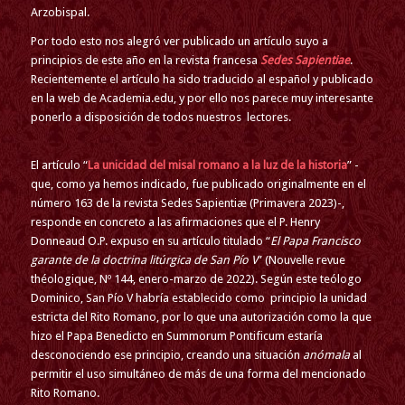
Arzobispal.
Por todo esto nos alegró ver publicado un artículo suyo a
principios de este año en la revista francesa
Sedes Sapientiae
.
Recientemente el artículo ha sido traducido al español y publicado
en la web de Academia.edu, y por ello nos parece muy interesante
ponerlo a disposición de todos nuestros lectores.
El artículo “
La unicidad del misal romano a la luz de la historia
” -
que, como ya hemos indicado, fue publicado originalmente en el
número 163 de la revista Sedes Sapientiæ (Primavera 2023)-,
responde en concreto a las afirmaciones que el P. Henry
Donneaud O.P. expuso en su artículo titulado “
El Papa Francisco
garante de la doctrina litúrgica de San Pío V
” (Nouvelle revue
théologique, Nº 144, enero-marzo de 2022). Según este teólogo
Dominico, San Pío V habría establecido como principio la unidad
estricta del Rito Romano, por lo que una autorización como la que
hizo el Papa Benedicto en Summorum Pontificum estaría
desconociendo ese principio, creando una situación
anómala
al
permitir el uso simultáneo de más de una forma del mencionado
Rito Romano.