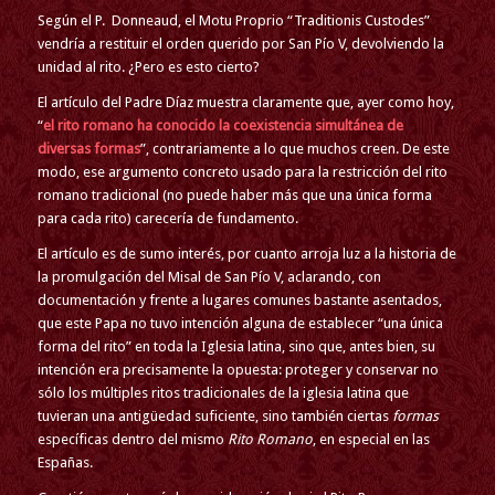
Según el P. Donneaud, el Motu Proprio “Traditionis Custodes”
vendría a restituir el orden querido por San Pío V, devolviendo la
unidad al rito. ¿Pero es esto cierto?
El artículo del Padre Díaz muestra claramente que, ayer como hoy,
“
el rito romano ha conocido la coexistencia simultánea de
diversas formas
”, contrariamente a lo que muchos creen. De este
modo, ese argumento concreto usado para la restricción del rito
romano tradicional (no puede haber más que una única forma
para cada rito) carecería de fundamento.
El artículo es de sumo interés, por cuanto arroja luz a la historia de
la promulgación del Misal de San Pío V, aclarando, con
documentación y frente a lugares comunes bastante asentados,
que este Papa no tuvo intención alguna de establecer “una única
forma del rito” en toda la Iglesia latina, sino que, antes bien, su
intención era precisamente la opuesta: proteger y conservar no
sólo los múltiples ritos tradicionales de la iglesia latina que
tuvieran una antigüedad suficiente, sino también ciertas
formas
específicas dentro del mismo
Rito Romano
, en especial en las
Españas.