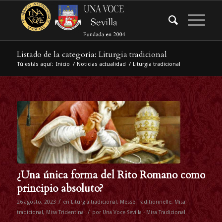
Listado de la categoría: Liturgia tradicional
Tú estás aquí:
Inicio
/
Noticias actualidad
/
Liturgia tradicional
¿Una única forma del Rito Romano como
principio absoluto?
/
26 agosto, 2023
en
Liturgia tradicional
,
Messe Traditionnelle
,
Misa
/
tradicional
,
Misa Tridentina
por
Una Voce Sevilla - Misa Tradicional