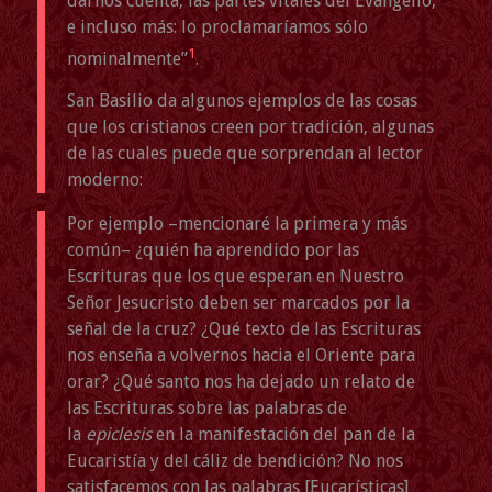
darnos cuenta, las partes vitales del Evangelio,
e incluso más: lo proclamaríamos sólo
1
nominalmente”
.
San Basilio da algunos ejemplos de las cosas
que los cristianos creen por tradición, algunas
de las cuales puede que sorprendan al lector
moderno:
Por ejemplo –mencionaré la primera y más
común– ¿quién ha aprendido por las
Escrituras que los que esperan en Nuestro
Señor Jesucristo deben ser marcados por la
señal de la cruz? ¿Qué texto de las Escrituras
nos enseña a volvernos hacia el Oriente para
orar? ¿Qué santo nos ha dejado un relato de
las Escrituras sobre las palabras de
la
epiclesis
en la manifestación del pan de la
Eucaristía y del cáliz de bendición? No nos
satisfacemos con las palabras [Eucarísticas]