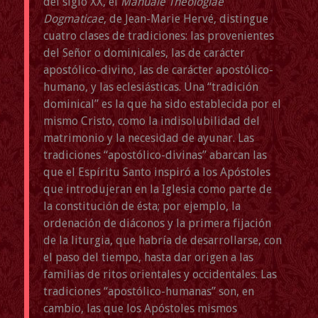
del siglo XX, el
Manuale Theologiae
Dogmaticae
, de Jean-Marie Hervé, distingue
cuatro clases de tradiciones: las provenientes
del Señor o dominicales, las de carácter
apostólico-divino, las de carácter apostólico-
humano, y las eclesiásticas. Una “tradición
dominical” es la que ha sido establecida por el
mismo Cristo, como la indisolubilidad del
matrimonio y la necesidad de ayunar. Las
tradiciones “apostólico-divinas” abarcan las
que el Espíritu Santo inspiró a los Apóstoles
que introdujeran en la Iglesia como parte de
la constitución de ésta; por ejemplo, la
ordenación de diáconos y la primera fijación
de la liturgia, que habría de desarrollarse, con
el paso del tiempo, hasta dar origen a las
familias de ritos orientales y occidentales. Las
tradiciones “apostólico-humanas” son, en
cambio, las que los Apóstoles mismos