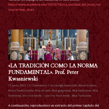
https://www.academia.edu/105107162/La_unicidad_del_misal_romano_a_l
source=swp_share
«LA TRADICIÓN COMO LA NORMA
FUNDAMENTAL». Prof. Peter
Kwasniewski
/
/
11 junio, 2023
0 Comentarios
en
Liturgia tradicional
,
Messa in latino
,
Messe Traditionnelle
,
Misa en latín
,
Misa gregoriana
,
Misa tradicional
,
Misa
/
Tridentina
,
Una Voce Sevilla
por
Una Voce Sevilla - Misa Tradicional
A continuación, reproducimos un extracto del primer capítulo del