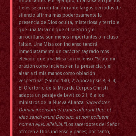
importantes. Por ejemplo, una Misa en que los
fieles se arrodillan durante largos períodos de
silencio afirma más poderosamente la
presencia de Dios oculta, misteriosa y terrible
que una Misa en que el silencio y el
arrodillarse son menos importantes o incluso
faltan. Una Misa con incienso tendrá
inmediatamente un carácter sagrado más
elevado que una Misa sin incienso. “Séate mi
oración como incienso en tu presencia, y el
alzar a ti mis manos como oblación
vespertina” (Salmo 140, 2; Apocalipsis 8, 3-4).
El Ofertorio de la Misa de Corpus Christi
adapta un pasaje de Levítico 21, 6 a los
ministros de la Nueva Alianza:
Sacerdotes
Domini incensum et panes offerunt Deo: et
ideo sancti erunt Deo suo, et non polluent
nomen ejus, alleluia
. “Los sacerdotes del Señor
ofrecen a Dios incienso y panes; por tanto,