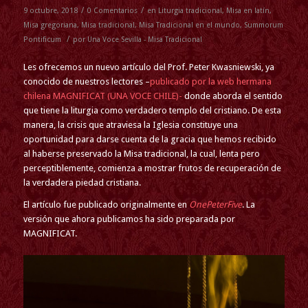
/
/
9 octubre, 2018
0 Comentarios
en
Liturgia tradicional
,
Misa en latín
,
Misa gregoriana
,
Misa tradicional
,
Misa Tradicional en el mundo
,
Summorum
/
Pontificum
por
Una Voce Sevilla - Misa Tradicional
Les ofrecemos un nuevo artículo del Prof. Peter Kwasniewski, ya
conocido de nuestros lectores –
publicado por la web hermana
chilena MAGNIFICAT (UNA VOCE CHILE)-
donde aborda el sentido
que tiene la liturgia como verdadero templo del cristiano. De esta
manera, la crisis que atraviesa la Iglesia constituye una
oportunidad para darse cuenta de la gracia que hemos recibido
al haberse preservado la Misa tradicional, la cual, lenta pero
perceptiblemente, comienza a mostrar frutos de recuperación de
la verdadera piedad cristiana.
El artículo fue publicado originalmente en
OnePeterFive
. La
versión que ahora publicamos ha sido preparada por
MAGNIFICAT.