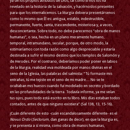
ya de los propios atributos de Dios, tal como Él nos los ha
revelado en la historia de la salvación, y hacérnoslos presentes
para que los internalicemos. La liturgia debiera presentársenos
como lo mismo que Él es: antigua, estable, indestructible,
permanente, fuerte, santa, trascendente, misteriosa y, a veces,
desconcertante. Sobre todo, no debe parecernos “obra de manos
humanas”, o sea, hecha en un plano meramente humano,
temporal, intramundano, secular, porque, de otro modo, la
estimaríamos con toda razón como algo despreciable y estaría
destinada a sufrir el mismo destino que los templos de Salomón y
de Herodes. Por el contrario, deberíamos poder poner en labios
de la liturgia, realidad viva moldeada por manos divinas en el
seno de la Iglesia, las palabras del salmista: “Tú formaste mis
entrañas, tú me tejiste en el seno de mi madre… No se te
ocultaban mis huesos cuando fui modelado en secreto y bordado
en las profundidades de la tierra. Todavía informe, ya me veían
tus ojos, pues todo está escrito en tu libro. Mis días estaban todos
contados, antes de que ninguno existiera” (Sal 138, 13, 15-16).
¡Cuán diferente de esto -cuán escandalosamente diferente- es el
Novus Ordo
(
Seclorum
, dan ganas de decir), en que la liturgia es,
y se presenta a sí misma, como obra de manos humanas,