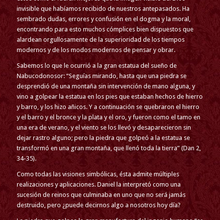
invisible que habíamos recibido de nuestros antepasados. Ha
sembrado dudas, errores y confusión en el dogma y la moral,
encontrando para esto muchos cómplices bien dispuestos que
alardean orgullosamente de la superioridad de los tiempos
modernos y de los modos modernos de pensar y obrar.
Sabemos lo que le ocurrió a la gran estatua del sueño de
Nabucodonosor: “Seguías mirando, hasta que una piedra se
desprendió de una montaña sin intervención de mano alguna, y
vino a golpear la estatua en los pies que estaban hechos de hierro
y barro, y los hizo añicos. Y a continuación se quebraron el hierro
y el barro y el bronce y la plata y el oro, y fueron como el tamo en
una era de verano, y el viento se los llevó y desaparecieron sin
dejar rastro alguno; pero la piedra que golpeó a la estatua se
transformó en una gran montaña, que llenó toda la tierra” (Dan 2,
34-35).
Como todas las visiones simbólicas, ésta admite múltiples
realizaciones y aplicaciones. Daniel la interpretó como una
sucesión de reinos que culminaba en uno que no será jamás
destruido, pero ¿puede decirnos algo a nosotros hoy día?