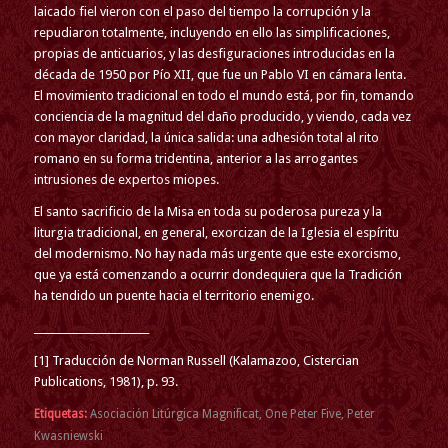
laicado fiel vieron con el paso del tiempo la corrupción y la
repudiaron totalmente, incluyendo en ello las simplificaciones,
propias de anticuarios, y las desfiguraciones introducidas en la
década de 1950 por Pío XII, que fue un Pablo VI en cámara lenta.
El movimiento tradicional en todo el mundo está, por fin, tomando
conciencia de la magnitud del daño producido, y viendo, cada vez
con mayor claridad, la única salida: una adhesión total al rito
romano en su forma tridentina, anterior a las arrogantes
intrusiones de expertos miopes.
El santo sacrificio de la Misa en toda su poderosa pureza y la
liturgia tradicional, en general, exorcizan de la Iglesia el espíritu
del modernismo. No hay nada más urgente que este exorcismo,
que ya está comenzando a ocurrir dondequiera que la Tradición
ha tendido un puente hacia el territorio enemigo.
_______________________
[1] Traducción de Norman Russell (Kalamazoo, Cistercian
Publications, 1981), p. 93.
Etiquetas:
Asociación Litúrgica Magnificat
,
One Peter Five
,
Peter
Kwasniewski