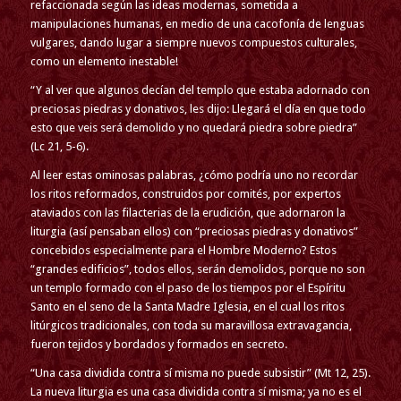
refaccionada según las ideas modernas, sometida a
manipulaciones humanas, en medio de una cacofonía de lenguas
vulgares, dando lugar a siempre nuevos compuestos culturales,
como un elemento inestable!
“Y al ver que algunos decían del templo que estaba adornado con
preciosas piedras y donativos, les dijo: Llegará el día en que todo
esto que veis será demolido y no quedará piedra sobre piedra”
(Lc 21, 5-6).
Al leer estas ominosas palabras, ¿cómo podría uno no recordar
los ritos reformados, construidos por comités, por expertos
ataviados con las filacterias de la erudición, que adornaron la
liturgia (así pensaban ellos) con “preciosas piedras y donativos”
concebidos especialmente para el Hombre Moderno? Estos
“grandes edificios”, todos ellos, serán demolidos, porque no son
un templo formado con el paso de los tiempos por el Espíritu
Santo en el seno de la Santa Madre Iglesia, en el cual los ritos
litúrgicos tradicionales, con toda su maravillosa extravagancia,
fueron tejidos y bordados y formados en secreto.
“Una casa dividida contra sí misma no puede subsistir” (Mt 12, 25).
La nueva liturgia es una casa dividida contra sí misma; ya no es el