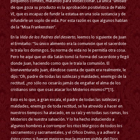
pequeños comités, matando para viviseccionar. La única “unidad”
de que goza su producto es la aprobación positivística de Pablo
VI, que es incapaz de fundir la estatua en una sola sustancia y de
infundirle un soplo de vida. Por esta razón es que algunos hablan
de la “Misa Frankenstein”.
En la
Vida de los Padres del desierto
, leemos lo siguiente de Juan
el Ermitaño: “Su único alimento era la comunión que el sacerdote
le traía los domingos. Su norma de vida no le permitía otra cosa.
Pero he aquí que un día Satán tomó la forma del sacerdote y llegó
donde Juan, haciendo como que le traía la comunión. El
bienaventurado Juan, dándose cuenta de quién era realmente, le
dijo: ‘Oh, padre de todas las sutilezas y maldades, enemigo de la
rectitud, ¿no sólo no cesarás jamás de engañar el alma de los
cristianos sino que osas atacar los Misterios mismos?’”[1].
Esto es lo que, a gran escala, el padre de todas las sutilezas y
maldades, enemigo de toda rectitud, se ha atrevido a hacer en
nuestros tiempos: ha atacado, en su raíz y en todas sus ramas, los
Misterios de nuestra salvación. Y lo ha hecho induciendo a
algunos hombres a corromper los ritos litúrgicos de todos los
sacramentos y sacramentales, y el Oficio Divino, y a adherir a
éstos como si fueran mejores que la imagen visible del Dios