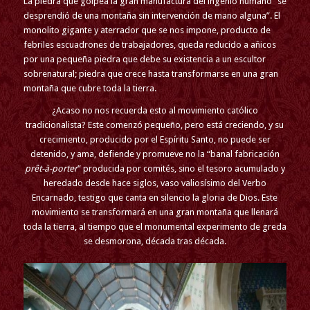
La piedra que golpea la gran manufactura del ingenio humano “se
desprendió de una montaña sin intervención de mano alguna”. El
monolito gigante y aterrador que se nos impone, producto de
febriles escuadrones de trabajadores, queda reducido a añicos
por una pequeña piedra que debe su existencia a un escultor
sobrenatural; piedra que crece hasta transformarse en una gran
montaña que cubre toda la tierra.
¿Acaso no nos recuerda esto al movimiento católico
tradicionalista? Este comenzó pequeño, pero está creciendo, y su
crecimiento, producido por el Espíritu Santo, no puede ser
detenido, y ama, defiende y promueve no la “banal fabricación
prêt-à-porter
” producida por comités, sino el tesoro acumulado y
heredado desde hace siglos, vaso valiosísimo del Verbo
Encarnado, testigo que canta en silencio la gloria de Dios. Este
movimiento se transformará en una gran montaña que llenará
toda la tierra, al tiempo que el monumental experimento de greda
se desmorona, década tras década.