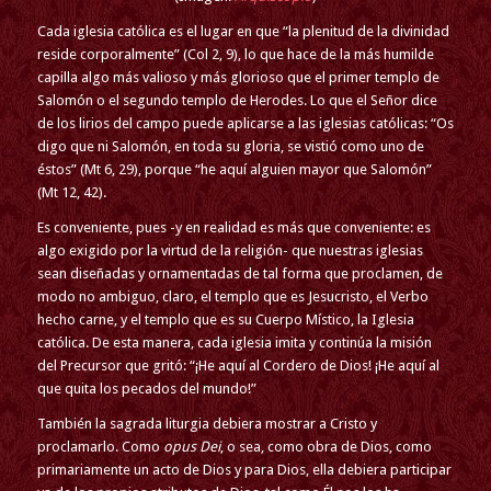
Cada iglesia católica es el lugar en que “la plenitud de la divinidad
reside corporalmente” (Col 2, 9), lo que hace de la más humilde
capilla algo más valioso y más glorioso que el primer templo de
Salomón o el segundo templo de Herodes. Lo que el Señor dice
de los lirios del campo puede aplicarse a las iglesias católicas: “Os
digo que ni Salomón, en toda su gloria, se vistió como uno de
éstos” (Mt 6, 29), porque “he aquí alguien mayor que Salomón”
(Mt 12, 42).
Es conveniente, pues -y en realidad es más que conveniente: es
algo exigido por la virtud de la religión- que nuestras iglesias
sean diseñadas y ornamentadas de tal forma que proclamen, de
modo no ambiguo, claro, el templo que es Jesucristo, el Verbo
hecho carne, y el templo que es su Cuerpo Místico, la Iglesia
católica. De esta manera, cada iglesia imita y continúa la misión
del Precursor que gritó: “¡He aquí al Cordero de Dios! ¡He aquí al
que quita los pecados del mundo!”
También la sagrada liturgia debiera mostrar a Cristo y
proclamarlo. Como
opus Dei
, o sea, como obra de Dios, como
primariamente un acto de Dios y para Dios, ella debiera participar