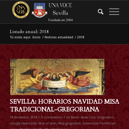
Listado anual: 2018
Tú estás aquí:
Inicio
/
Noticias actualidad
/
2018
SEVILLA: HORARIOS NAVIDAD MISA
TRADICIONAL-GREGORIANA
/
/
18 diciembre, 2018
0 Comentarios
en
Barrio Santa Cruz
,
Gregoriano
,
Liturgia tradicional
,
Misa en latín
,
Misa gregoriana
,
Summorum Pontificum