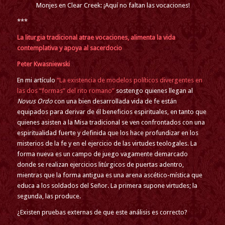
Monjes en Clear Creek: ¡Aquí no faltan las vocaciones!
***
La liturgia tradicional atrae vocaciones, alimenta la vida
contemplativa
y apoya al sacerdocio
Peter Kwasniewski
En mi artículo
“La existencia de modelos políticos divergentes en
las dos “formas” del rito romano”
sostengo quienes llegan al
Novus Ordo
con una bien desarrollada vida de fe están
equipados para derivar de él beneficios espirituales, en tanto que
quienes asisten a la Misa tradicional se ven confrontados con una
espiritualidad fuerte y definida que los hace profundizar en los
misterios de la fe y en el ejercicio de las virtudes teologales. La
forma nueva es un campo de juego vagamente demarcado
donde se realizan ejercicios litúrgicos de puertas adentro,
mientras que la forma antigua es una arena ascético-mística que
educa a los soldados del Señor. La primera supone virtudes; la
segunda, las produce.
¿Existen pruebas externas de que este análisis es correcto?