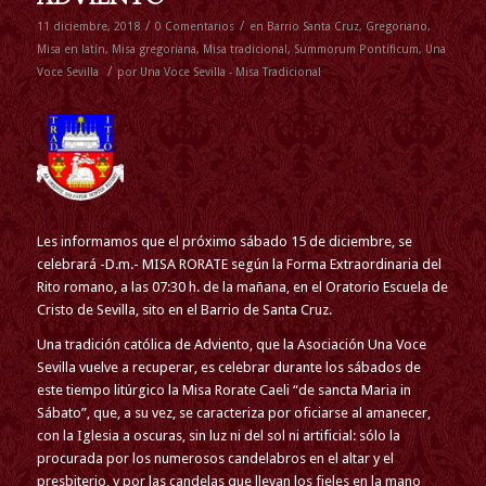
/
/
11 diciembre, 2018
0 Comentarios
en
Barrio Santa Cruz
,
Gregoriano
,
Misa en latín
,
Misa gregoriana
,
Misa tradicional
,
Summorum Pontificum
,
Una
/
Voce Sevilla
por
Una Voce Sevilla - Misa Tradicional
Les informamos que el próximo sábado 15 de diciembre, se
celebrará -D.m.- MISA RORATE según la Forma Extraordinaria del
Rito romano, a las 07:30 h. de la mañana, en el Oratorio Escuela de
Cristo de Sevilla, sito en el Barrio de Santa Cruz.
Una tradición católica de Adviento, que la Asociación Una Voce
Sevilla vuelve a recuperar, es celebrar durante los sábados de
este tiempo litúrgico la Misa Rorate Caeli “de sancta Maria in
Sábato”, que, a su vez, se caracteriza por oficiarse al amanecer,
con la Iglesia a oscuras, sin luz ni del sol ni artificial: sólo la
procurada por los numerosos candelabros en el altar y el
presbiterio, y por las candelas que llevan los fieles en la mano