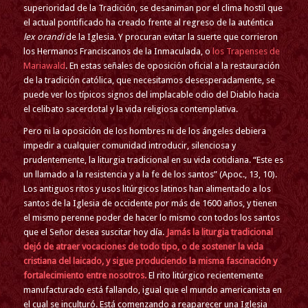
superioridad de la Tradición, se desaniman por el clima hostil que
el actual pontificado ha creado frente al regreso de la auténtica
lex orandi
de la Iglesia. Y procuran evitar la suerte que corrieron
los Hermanos Franciscanos de la Inmaculada, o
los Trapenses de
Mariawald
. En estas señales de oposición oficial a la restauración
de la tradición católica, que necesitamos desesperadamente, se
puede ver los típicos signos del implacable odio del Diablo hacia
el celibato sacerdotal y la vida religiosa contemplativa.
Pero ni la oposición de los hombres ni de los ángeles debiera
impedir a cualquier comunidad introducir, silenciosa y
prudentemente, la liturgia tradicional en su vida cotidiana. “Este es
un llamado a la resistencia y a la fe de los santos” (Apoc., 13, 10).
Los antiguos ritos y usos litúrgicos latinos han alimentado a los
santos de la Iglesia de occidente por más de 1600 años, y tienen
el mismo perenne poder de hacer lo mismo con todos los santos
que el Señor desea suscitar hoy día.
Jamás la liturgia tradicional
dejó de atraer vocaciones de todo tipo, o de sostener la vida
cristiana del laicado, y sigue produciendo la misma fascinación y
fortalecimiento entre nosotros.
El rito litúrgico recientemente
manufacturado está fallando, igual que el mundo americanista en
el cual se inculturó. Está comenzando a reaparecer una Iglesia