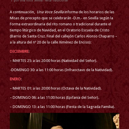
/
por
Una Voce Sevilla - Misa Tradicional
A continuación,
Una Voce Sevilla
informa de los horarios de las
Misas de precepto que se celebrarán -D.m.- en Sevilla según la
Forma extraordinaria del rito romano o tradicional durante el
tiempo litúrgico de Navidad, en el Oratorio Escuela de Cristo
(Barrio de Santa Cruz. Final del callejón Carlos Alonso Chaparro –
a la altura del nº 20 de la calle Ximénez de Enciso):
DICIEMBRE
:
– MARTES 25: a las 20:00 horas (Natividad del Señor).
-DOMINGO 30: a las 11:00 horas (Infraoctavo de la Natividad).
ENERO
:
– MARTES 01: a las 20:00 horas (Octava de la Natividad).
– DOMINGO 06: a las 11:00 horas (Epifanía del Señor).
– DOMINGO 13: a las 11:00 horas (Fiesta de la Sagrada Familia).