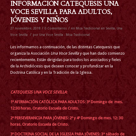
INFORMACIÓN CATEQUESIS UNA
VOCE SEVILLA PARA ADULTOS,
JÓVENES Y NIÑOS
/
/
27 noviembre, 2018
0 Comentarios
en
Misa Tradicional en Sevilla
,
Una
/
Voce Sevilla
por
Una Voce Sevilla - Misa Tradicional
Les informamos a continuación, de las distintas Catequesis que
organiza la Asociación
Una Voce Sevilla
y que han dado comienzo
recientemente. Están dirigidas para todos los asociados y fieles
de la Archidiócesis que deseen conocer y profundizar en la
Doctrina Católica y en la Tradición de la Iglesia.
CATEQUESIS UNA VOCE SEVILLA
:
1º AFIRMACIÓN CATÓLICA PARA ADULTOS: 3º Domingo de mes.
12:30 horas. Oratorio Escuela de Cristo.
2º PERSEVERANCIA PARA JÓVENES: 2º y 4º Domingo de mes. 12: 30
horas. Oratorio Escuela de Cristo.
3º DOCTRINA SOCIAL DE LA IGLESIA PARA JÓVENES: 3ª sábado de