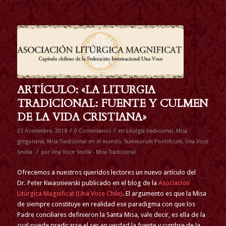
ARTÍCULO: «LA LITURGIA
TRADICIONAL: FUENTE Y CULMEN
DE LA VIDA CRISTIANA»
/
/
21 noviembre, 2018
0 Comentarios
en
Liturgia tradicional
,
Misa
gregoriana
,
Misa Tradicional en el mundo
,
Summorum Pontificum
,
Una Voce
/
Sevilla
por
Una Voce Sevilla - Misa Tradicional
Ofrecemos a nuestros queridos lectores un nuevo artículo del
Dr. Peter Kwasniewski publicado en el blog de la
Asociación
Litúrgica Magnificat (Una Voce Chile)
. El argumento es que la Misa
de siempre constituye en realidad ese paradigma con que los
Padre conciliares definieron la Santa Misa, vale decir, es ella de la
cual puede predicarse el ser en verdad la fuente y cumbre de la