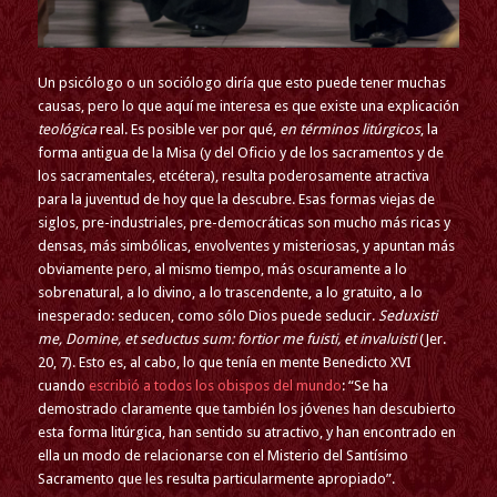
Un psicólogo o un sociólogo diría que esto puede tener muchas
causas, pero lo que aquí me interesa es que existe una explicación
teológica
real. Es posible ver por qué,
en términos litúrgicos
, la
forma antigua de la Misa (y del Oficio y de los sacramentos y de
los sacramentales, etcétera), resulta poderosamente atractiva
para la juventud de hoy que la descubre. Esas formas viejas de
siglos, pre-industriales, pre-democráticas son mucho más ricas y
densas, más simbólicas, envolventes y misteriosas, y apuntan más
obviamente pero, al mismo tiempo, más oscuramente a lo
sobrenatural, a lo divino, a lo trascendente, a lo gratuito, a lo
inesperado: seducen, como sólo Dios puede seducir.
Seduxisti
me, Domine, et seductus sum: fortior me fuisti, et invaluisti
(Jer.
20, 7). Esto es, al cabo, lo que tenía en mente Benedicto XVI
cuando
escribió a todos los obispos del mundo
: “Se ha
demostrado claramente que también los jóvenes han descubierto
esta forma litúrgica, han sentido su atractivo, y han encontrado en
ella un modo de relacionarse con el Misterio del Santísimo
Sacramento que les resulta particularmente apropiado”.