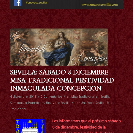
SEVILLA: SÁBADO 8 DICIEMBRE
MISA TRADICIONAL FESTIVIDAD
INMACULADA CONCEPCION
/
/
4 diciembre, 2018
0 Comentarios
en
Misa Tradicional en Sevilla
,
/
Summorum Pontificum
,
Una Voce Sevilla
por
Una Voce Sevilla - Misa
Tradicional
Les informamos que
el
próximo sábado
8 de diciembre
, festividad de la