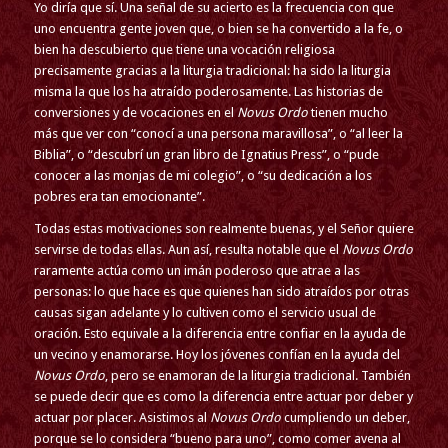
Yo diría que sí. Una señal de su acierto es la frecuencia con que
uno encuentra gente joven que, o bien se ha convertido a la fe, o
bien ha descubierto que tiene una vocación religiosa
precisamente gracias a la liturgia tradicional: ha sido la liturgia
misma la que los ha atraído poderosamente. Las historias de
conversiones y de vocaciones en el
Novus Ordo
tienen mucho
más que ver con “conocí a una persona maravillosa”, o “al leer la
Biblia”, o “descubrí un gran libro de Ignatius Press”, o “pude
conocer a las monjas de mi colegio”, o “su dedicación a los
pobres era tan emocionante”.
Todas estas motivaciones son realmente buenas, y el Señor quiere
servirse de todas ellas. Aun así, resulta notable que el
Novus Ordo
raramente actúa como un imán poderoso que atrae a las
personas: lo que hace es que quienes han sido atraídos por otras
causas sigan adelante y lo cultiven como el servicio usual de
oración. Esto equivale a la diferencia entre confiar en la ayuda de
un vecino y enamorarse. Hoy los jóvenes confían en la ayuda del
Novus Ordo
, pero se enamoran de la liturgia tradicional. También
se puede decir que es como la diferencia entre actuar por deber y
actuar por placer. Asistimos al
Novus Ordo
cumpliendo un deber,
porque se lo considera “bueno para uno”, como comer avena al