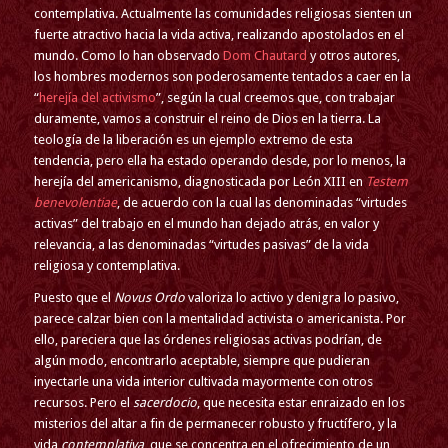
contemplativa. Actualmente las comunidades religiosas sienten un
fuerte atractivo hacia la vida activa, realizando apostolados en el
mundo. Como lo han observado
Dom Chautard
y otros autores,
los hombres modernos son poderosamente tentados a caer en la
“
herejía del activismo
”, según la cual creemos que, con trabajar
duramente, vamos a construir el reino de Dios en la tierra. La
teología de la liberación es un ejemplo extremo de esta
tendencia, pero ella ha estado operando desde, por lo menos, la
herejía del americanismo, diagnosticada por León XIII en
Testem
benevolentiae
, de acuerdo con la cual las denominadas “virtudes
activas” del trabajo en el mundo han dejado atrás, en valor y
relevancia, a las denominadas “virtudes pasivas” de la vida
religiosa y contemplativa.
Puesto que el
Novus Ordo
valoriza lo activo y denigra lo pasivo,
parece calzar bien con la mentalidad activista o americanista. Por
ello, pareciera que las órdenes religiosas activas podrían, de
algún modo, encontrarlo aceptable, siempre que pudieran
inyectarle una vida interior cultivada mayormente con otros
recursos. Pero el
sacerdocio
, que necesita estar enraizado en los
misterios del altar a fin de permanecer robusto y fructífero, y la
vida
contemplativa
, que se concentra en el ofrecimiento de un