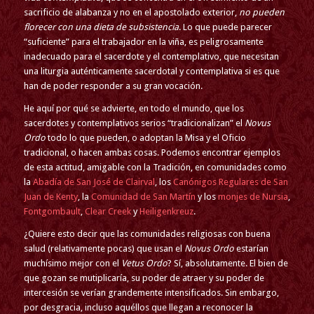
sacrificio de alabanza y no en el apostolado exterior,
no pueden
florecer con una dieta de subsistencia
. Lo que puede parecer
“suficiente” para el trabajador en la viña, es peligrosamente
inadecuado para el sacerdote y el contemplativo, que necesitan
una liturgia auténticamente sacerdotal y contemplativa si es que
han de poder responder a su gran vocación.
He aquí por qué se advierte, en todo el mundo, que los
sacerdotes y contemplativos serios “tradicionalizan” el
Novus
Ordo
todo lo que pueden, o adoptan la Misa y el Oficio
tradicional, o hacen ambas cosas. Podemos encontrar ejemplos
de esta actitud, amigable con la Tradición, en comunidades como
la
Abadía de San José de Clairval
, los
Canónigos Regulares de San
Juan de Kenty
, la
Comunidad de San Martín
y los
monjes de Nursia
,
Fontgombault
,
Clear Creek
y
Heiligenkreuz
.
¿Quiere esto decir que las comunidades religiosas con buena
salud (relativamente pocas) que usan el
Novus Ordo
estarían
muchísimo mejor con el
Vetus Ordo
? Sí, absolutamente. El bien de
que gozan se mutiplicaría, su poder de atraer y su poder de
intercesión se verían grandemente intensificados. Sin embargo,
por desgracia, incluso aquéllos que llegan a reconocer la