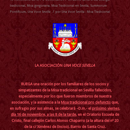
tradicional
,
Misa gregoriana
,
Misa Tradicional en Sevilla
,
Summorum
/
Pontificum
,
Una Voce Sevilla
por
Una Voce Sevilla - Misa Tradicional
LA ASOCIACIÓN
UNA VOCE SEVILLA
RUEGA una oración por los familiares de los socios y
simpatizantes de la Misa tradicional en Sevilla fallecidos,
especialmente por los que fueron miembros de nuestra
asociación, y la asistencia a la
Misa tradicional pro defunctis
que,
en sufragio por sus almas, se celebrará –D.m.- el
próximo viernes,
día 16 de noviembre, a las 8 de la tarde
, en el Oratorio Escuela de
Cristo, final callejón Carlos Alonso Chaparro (a la altura del nº 20
de la c/ Ximénez de Enciso). Barrio de Santa Cruz.