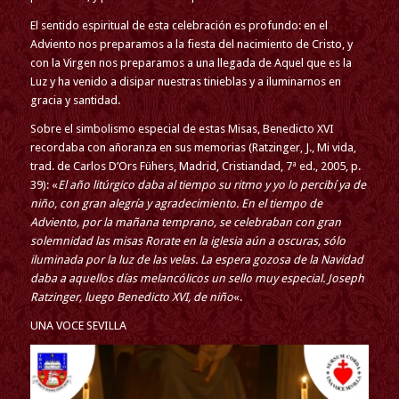
El sentido espiritual de esta celebración es profundo: en el
Adviento nos preparamos a la fiesta del nacimiento de Cristo, y
con la Virgen nos preparamos a una llegada de Aquel que es la
Luz y ha venido a disipar nuestras tinieblas y a iluminarnos en
gracia y santidad.
Sobre el simbolismo especial de estas Misas, Benedicto XVI
recordaba con añoranza en sus memorias (Ratzinger, J., Mi vida,
trad. de Carlos D’Ors Fühers, Madrid, Cristiandad, 7ª ed., 2005, p.
39): «
El año litúrgico daba al tiempo su ritmo y yo lo percibí ya de
niño, con gran alegría y agradecimiento. En el tiempo de
Adviento, por la mañana temprano, se celebraban con gran
solemnidad las misas Rorate en la iglesia aún a oscuras, sólo
iluminada por la luz de las velas. La espera gozosa de la Navidad
daba a aquellos días melancólicos un sello muy especial. Joseph
Ratzinger, luego Benedicto XVI, de niño
«.
UNA VOCE SEVILLA