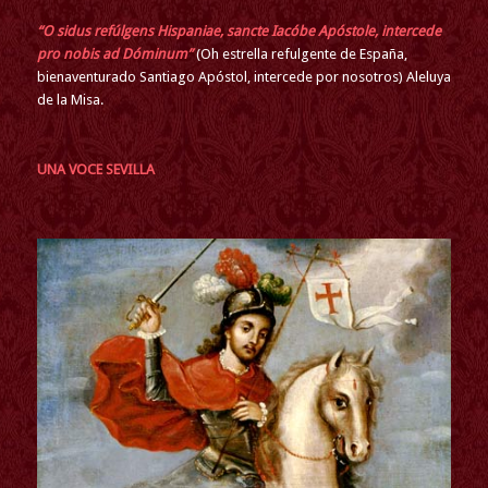
“
O sidus refúlgens Hispaniae, sancte Iacóbe Apóstole, intercede
pro nobis ad Dóminum
”
(Oh estrella refulgente de España,
bienaventurado Santiago Apóstol, intercede por nosotros) Aleluya
de la Misa.
UNA VOCE SEVILLA