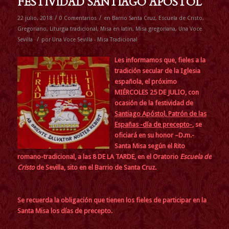
FESTIVIDAD SANTIAGO APOSTOL
/
/
22 julio, 2018
0 Comentarios
en
Barrio Santa Cruz
,
Escuela de Cristo
,
Gregoriano
,
Liturgia tradicional
,
Misa en latín
,
Misa gregoriana
,
Una Voce
/
Sevilla
por
Una Voce Sevilla - Misa Tradicional
Les informamos que, fieles a la
tradición secular de la Iglesia
española,
el próximo
MIÉRCOLES 25 DE JULIO, con
ocasión de la festividad de
Santiago Apóstol, Patrón de las
Españas -día de precepto-
, se
oficiará en su honor –D.m.-
Santa Misa según el Rito
romano-tradicional, a las 8 DE LA TARDE, en el Oratorio
Escuela de
Cristo
de Sevilla, sito en el Barrio de Santa Cruz.
Se recuerda la obligación que tienen los fieles de participar en la
Santa Misa los días de precepto.