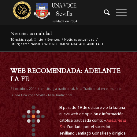
Noticias actualidad
Tú estás aquí:
Inicio
/
Eventos
/
Noticias actualidad
/
Liturgia tradicional
/
WEB RECOMENDADA: ADELANTE LA FE
WEB RECOMENDADA: ADELANTE
LA FE
/
21 octubre, 2014
en
Liturgia tradicional
,
Misa Tradicional en el mundo
/
por
Una Voce Sevilla - Misa Tradicional
El pasado 19 de octubre vio la luz una
nueva web de opinión e información
católica bautizada como: «
Adelante la
Fe
«. Fundada por el sacerdote
sevillano Santiago González y dirigida