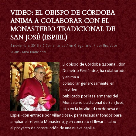
VIDEO: EL OBISPO DE CÓRDOBA
ANIMA A COLABORAR CON EL
MONASTERIO TRADICIONAL DE
SAN JOSÉ (ESPIEL)
/
/
/
6 noviembre, 2016
0 Comentarios
en
Gregoriano
por
Una Voce
Sevilla - Misa Tradicional
El obispo de Córdoba (España), don
Demetrio Fernández, ha colaborado
y anima a
colaborar generosamente, en
un vídeo
publicado por las Hermanas del
Monasterio tradicional de San José,
sito en la localidad cordobesa de
Espiel -con entrada por Villaviciosa-, para recaudar fondos para
ampliar el referido Monasterio, y en concreto el llevar a cabo
el proyecto de construcción de una nueva capilla.