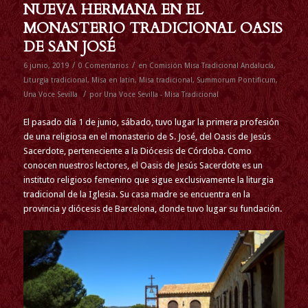
NUEVA HERMANA EN EL
MONASTERIO TRADICIONAL OASIS
DE SAN JOSÉ
/
/
6 junio, 2019
0 Comentarios
en
Comisión Misa Tradicional Andalucía
,
Liturgia tradicional
,
Misa en latín
,
Misa tradicional
,
Summorum Pontificum
,
/
Una Voce Sevilla
por
Una Voce Sevilla - Misa Tradicional
El pasado día 1 de junio, sábado, tuvo lugar la primera profesión
de una religiosa en el monasterio de S. José, del Oasis de Jesús
Sacerdote, perteneciente a la Diócesis de Córdoba. Como
conocen nuestros lectores, el Oasis de Jesús Sacerdote es un
instituto religioso femenino que sigue exclusivamente la liturgia
tradicional de la Iglesia. Su casa madre se encuentra en la
provincia y diócesis de Barcelona, donde tuvo lugar su fundación.