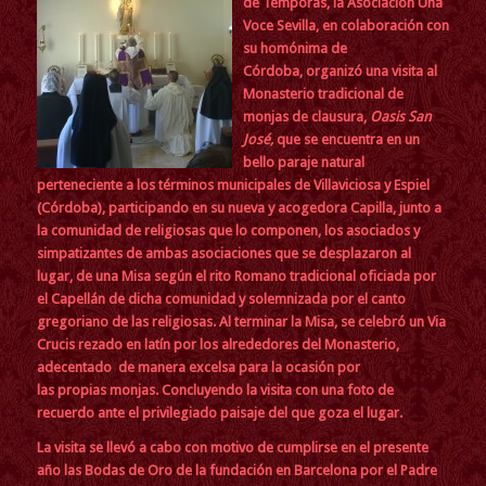
de Temporas, la
Asociación Una
Voce Sevilla,
en colaboración con
su homónima de
Córdoba, organizó una visita al
Monasterio tradicional de
monjas de clausura,
Oasis San
José
,
que se encuentra en un
bello paraje natural
perteneciente a los términos municipales de Villaviciosa y Espiel
(Córdoba), participando en su nueva y acogedora Capilla, junto a
la comunidad de religiosas que lo componen, los asociados y
simpatizantes de ambas asociaciones que se desplazaron al
lugar, de una Misa según el rito Romano tradicional oficiada por
el Capellán de dicha comunidad y solemnizada por el canto
gregoriano de las religiosas. Al terminar la Misa, se celebró un Via
Crucis rezado en latín por los alrededores del Monasterio,
adecentado de manera excelsa para la ocasión por
las propias monjas. Concluyendo la visita con una foto de
recuerdo ante el privilegiado paisaje del que goza el lugar.
La visita se llevó a cabo con motivo de cumplirse en el presente
año las Bodas de Oro de la fundación en Barcelona por el Padre