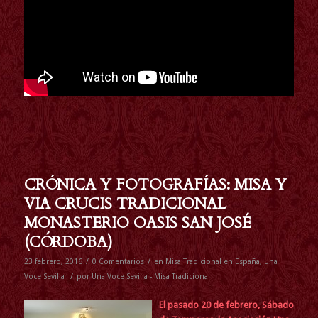
CRÓNICA Y FOTOGRAFÍAS: MISA Y
VIA CRUCIS TRADICIONAL
MONASTERIO OASIS SAN JOSÉ
(CÓRDOBA)
/
/
23 febrero, 2016
0 Comentarios
en
Misa Tradicional en España
,
Una
/
Voce Sevilla
por
Una Voce Sevilla - Misa Tradicional
El pasado 20 de febrero, Sábado