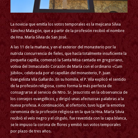
La novicia que emitía los votos temporales es la mejicana Silvia
Sánchez Malagón, que a partir de la profesión recibió el nombre
de Hna. María Silvia de San José.
A las 11 de la mañana, y en el exterior del monasterio por la
nutrida concurrencia de fieles, que hacía totalmente insuficiente la
pequeña capilla, comenzó la Santa Misa cantada en gregoriano,
votiva del Inmaculado Corazón de María con el ordinario «Cum
Júbilo», celebrada por el capellán del monasterio, P. Juan
Evangelista Vila Gallardo. En su homilía, el P. Vila explicó el sentido
de la profesión religiosa, como forma la más perfecta de
consagrarse al servicio de Ntro. Sr. Jesucristo en la observancia de
los consejos evangélicos, y dirigió unas afectuosas palabras a la
nueva profesa. A continuación, al ofertorio, tuvo lugar la emotiva
ceremonia de la profesión religiosa en la que la Hna. María Silvia
recibió el velo negro y el cíngulo, fue revestida con la capa blanca,
se le impuso la corona de flores y emitió sus votos temporales
por plazo de tres años.