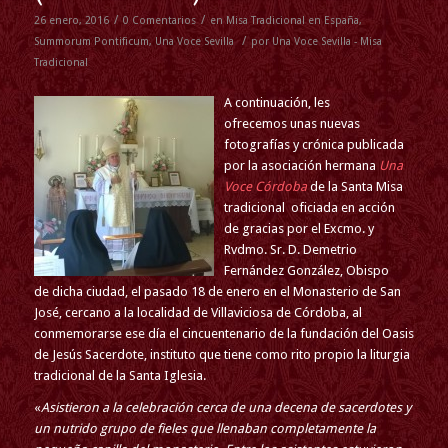
/
/
26 enero, 2016
0 Comentarios
en
Misa Tradicional en España
,
/
Summorum Pontificum
,
Una Voce Sevilla
por
Una Voce Sevilla - Misa
Tradicional
A continuación, les
ofrecemos unas nuevas
fotografías y crónica publicada
por la asociación hermana
Una
Voce Córdoba
de la Santa Misa
tradicional oficiada en acción
de gracias por el Excmo. y
Rvdmo. Sr. D. Demetrio
Fernández González, Obispo
de dicha ciudad, el pasado 18 de enero en el Monasterio de San
José, cercano a la localidad de Villaviciosa de Córdoba, al
conmemorarse ese día el cincuentenario de la fundación del Oasis
de Jesús Sacerdote, instituto que tiene como rito propio la liturgia
tradicional de la Santa Iglesia.
«
Asistieron a la celebración cerca de una decena de sacerdotes y
un nutrido grupo de fieles que llenaban completamente la