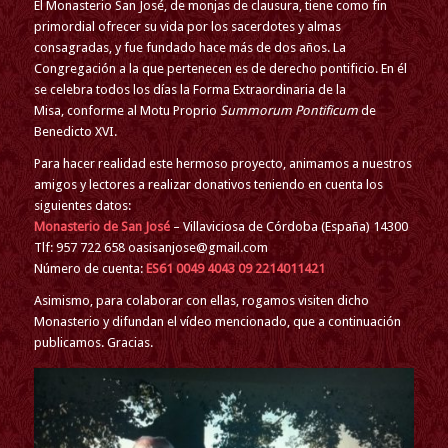
El Monasterio San José, de monjas de clausura, tiene como fin
primordial ofrecer su vida por los sacerdotes y almas
consagradas, y fue fundado hace más de dos años. La
Congregación a la que pertenecen es de derecho pontificio. En él
se celebra todos los días la Forma Extraordinaria de la
Misa, conforme al Motu Proprio
Summorum Pontificum
de
Benedicto XVI.
Para hacer realidad este hermoso proyecto, animamos a nuestros
amigos y lectores a realizar donativos teniendo en cuenta los
siguientes datos:
Monasterio de San José
– Villaviciosa de Córdoba (España) 14300
Tlf: 957 722 658 oasisanjose@gmail.com
Número de cuenta:
ES61 0049 4043 09 2214011421
Asimismo, para colaborar con ellas, rogamos visiten dicho
Monasterio y difundan el vídeo mencionado, que a continuación
publicamos. Gracias.