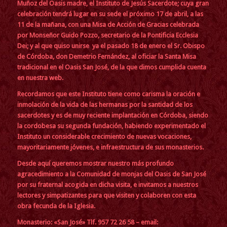
Muñoz del Oasis madre, el Instituto de Jesús Sacerdote; cuya gran
celebración tendrá lugar en su sede el próximo 17 de abril, a las
11 de la mañana, con una Misa de Acción de Gracias celebrada
por Monseñor Guido Pozzo, secretario de la Pontificia Ecclesia
Dei; y al que quiso unirse ya el pasado 18 de enero el Sr. Obispo
de Córdoba, don Demetrio Fernández, al oficiar la Santa Misa
tradicional en el Oasis San José, de la que
dimos cumplida cuenta
en nuestra web
.
Recordamos que este Instituto tiene como carisma la oración e
inmolación de la vida de las hermanas por la santidad de los
sacerdotes y es de muy reciente implantación en Córdoba, siendo
la cordobesa su segunda fundación, habiendo experimentado el
Instituto un considerable crecimiento de nuevas vocaciones,
mayoritariamente jóvenes, e infraestructura de sus monasterios.
Desde aquí queremos mostrar nuestro más profundo
agracedimiento a la Comunidad de monjas del Oasis de San José
por su fraternal acogida en dicha visita, e invitamos a nuestros
lectores y simpatizantes para que visiten y colaboren con esta
obra fecunda de la Iglesia.
Monasterio: «San José»
Tlf. 957 72 26 58 – email: