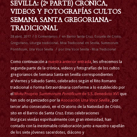
SEVILLA: (2ª PARTE) CRÓNICA,
VIDEOS Y FOTOGRAFÍAS CULTOS
SEMANA SANTA GREGORIANA-
TRADICIONAL
/
/
28 abril, 2017
0 Comentarios
en
Barrio Santa Cruz
,
Escuela de Cristo
,
Gregoriano
,
Liturgia tradicional
,
Misa Tradicional en Sevilla
,
Summorum
/
Pontificum
,
Una Voce Sevilla
por
Una Voce Sevilla - Misa Tradicional
Como continuación a
nuestra anterior entrada
, les ofrecemos la
segunda parte de la crónica, videos y fotografías de los cultos
gregorianos de Semana Santa en Sevilla correspondientes
al Viernes y Sábado Santo, celebrados según el Rito Romano
tradicional o Forma Extraordinaria conforme a lo establecido por
el
Motu Proprio
Summorum Pontificum
de S.S. Benedicto XVI
que
han sido organizados por la
Asociación
Una Voce Se
villa
, por
tercer año consecutivo, en el Oratorio de la Natividad de Cristo,
sito en el Barrio de Santa Cruz. Estas celebraciones
litúrgicas vividas espiritualmente con gran intensidad, han
contado con la inestimable colaboración junto a nuestro capellán
de los siete jóvenes sacerdotes, diácono y