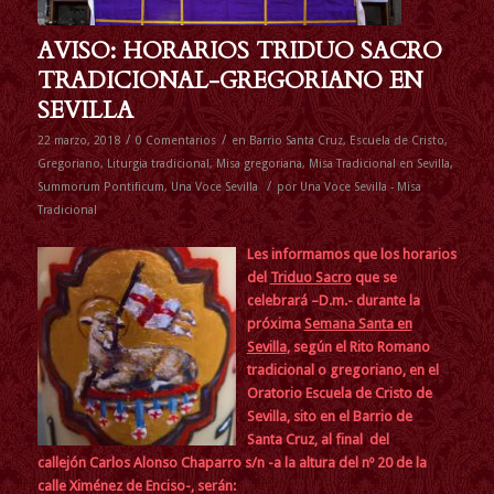
AVISO: HORARIOS TRIDUO SACRO
TRADICIONAL-GREGORIANO EN
SEVILLA
/
/
22 marzo, 2018
0 Comentarios
en
Barrio Santa Cruz
,
Escuela de Cristo
,
Gregoriano
,
Liturgia tradicional
,
Misa gregoriana
,
Misa Tradicional en Sevilla
,
/
Summorum Pontificum
,
Una Voce Sevilla
por
Una Voce Sevilla - Misa
Tradicional
Les informamos que los horarios
d
el
Triduo Sacro
que se
celebrará –D.m.- durante la
próxima
Semana Santa en
Sevilla
, según el Rito Romano
tradicional o gregoriano, en el
Oratorio Escuela de Cristo de
Sevilla, sito en el Barrio de
Santa Cruz, al final del
callejón Carlos Alonso Chaparro s/n -a la altura del nº 20 de la
calle Ximénez de Enciso-, serán: