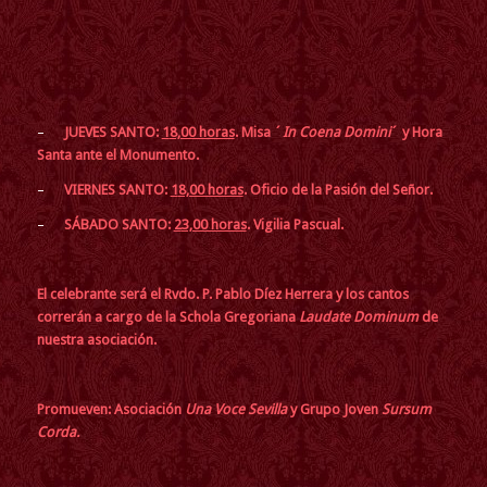
–
JUEVES SANTO:
1
8,00 horas
. Misa ´
In Coena Domini
´ y Hora
Santa ante el Monumento.
–
VIERNES SANTO:
1
8,00 horas
. Oficio de la Pasión del Señor.
–
SÁBADO SANTO:
2
3,00 horas
. Vigilia Pascual.
El celebrante será el Rvdo. P. Pablo Díez Herrera y los cantos
correrán a cargo de la Schola Gregoriana
Laudate Dominum
de
nuestra asociación.
Promueven:
Asociación
Una Voce Sevilla
y
Grupo Joven
Sursum
Corda.