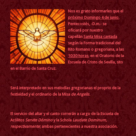
Nos es grato informarles que
el
próximo Domingo 4 de junio
,
Pentecostés, -D.m.- se
oficiará por nuestro
capellán
Santa Misa cantada
según la Forma tradicional del
Rito Romano o gregoriana, a las
10:30 horas
, en el Oratorio de la
Escuela de Cristo de Sevilla, sito
en el Barrio de Santa Cruz.
Será interpretado en sus melodías gregorianas el proprio de la
festividad y el ordinario de la Misa
de Angelis
.
El servicio del altar y el canto correrán a cargo de la Escuela de
Acólitos
Servite Dómino
y la Schola
Laudate Dominum,
respectivamente
; ambas pertenecientes a nuestra asociación.