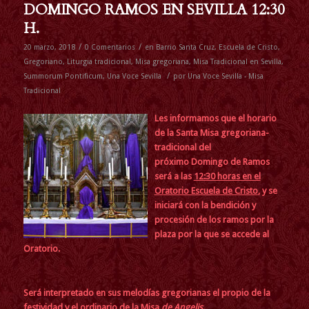
DOMINGO RAMOS EN SEVILLA 12:30
H.
/
/
20 marzo, 2018
0 Comentarios
en
Barrio Santa Cruz
,
Escuela de Cristo
,
Gregoriano
,
Liturgia tradicional
,
Misa gregoriana
,
Misa Tradicional en Sevilla
,
/
Summorum Pontificum
,
Una Voce Sevilla
por
Una Voce Sevilla - Misa
Tradicional
Les informamos que el horario
de la Santa Misa gregoriana-
tradicional del
próximo Domingo de Ramos
será a las
12:30 horas en el
Oratorio Escuela de Cristo
, y se
iniciará con la bendición y
procesión de los ramos por la
plaza por la que se accede al
Oratorio.
Será interpretado en sus melodías gregorianas el propio de la
festividad y el ordinario de la Misa
de Angelis
.