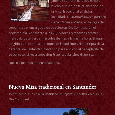
Jiménez Zamora, ha dado el visto
bueno al inicio de la celebración de
la Misa Tradicional en dicha
localidad. D.
Manuel Muela
, párroco
de San Vicente Mártir, en la Vega de
Liébana, es el encargado de su celebración. Comenzarán el
próximo día 8 de marzo a las 20,15 horas, y tendrán carácter
mensual: los terceros miércoles de mes a la misma hora. El lugar
elegido es la céntrica parroquia del Santísimo Cristo, Cripta de la
Catedral de Santander, contando para ello con el beneplácito de
su párroco, el reverendo don Francisco Sánchez Gutiérrez.
Nuestra más sincera enhorabuena.
Nueva Misa tradicional en Santander
/
/
15 octubre, 2011
en
Misa Tradicional en España
por
Una Voce Sevilla -
Misa Tradicional