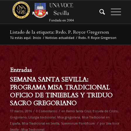
Listado de la etiqueta: Rvdo. P. Royce Gregerson
Tú estás aquí:
Inicio
/
Noticias actualidad
/
Rvdo. P. Royce Gregerson
Entradas
SEMANA SANTA SEVILLA:
PROGRAMA MISA TRADICIONAL
OFICIO DE TINIEBLAS Y TRIDUO
SACRO GREGORIANO
/
/
17 marzo, 2016
0 Comentarios
en
Barrio Santa Cruz
,
Escuela de Cristo
,
Gregoriano
,
Liturgia tradicional
,
Misa gregoriana
,
Misa Tradicional en
/
España
,
Misa Tradicional en Sevilla
,
Summorum Pontificum
por
Una Voce
Sevilla - Misa Tradicional