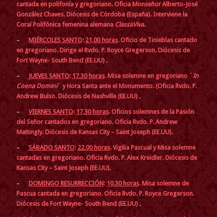
cantada en polifonía y gregoriano. Oficia Monseñor Alberto-José
González Chaves. Diócesis de Córdoba (España). Interviene la
Coral Polifónica femenina alemana
ClassaViva.
–
MIÉRCOLES SANTO
:
21,00 horas
. Oficio de Tinieblas cantado
en gregoriano. Dirige el
Rvdo. P. Royce Gregerson. Diócesis de
Fort Wayne- South Bend (EE.UU)
.
–
JUEVES SANTO
:
17,30 horas
. Misa solemne en gregoriano ´
In
Coena Domini
´ y Hora Santa ante el Monumento. (Oficia Rvdo. P.
Andrew Bulso. Diócesis de Nashville (EE.UU)
.
–
VIERNES SANTO
:
17,30 horas
. Oficios solemnes de la Pasión
del Señor cantados en gregoriano. Oficia Rvdo. P. Andrew
Mattingly.
Diócesis de Kansas City – Saint Joseph (EE.UU)
.
–
SÁBADO SANTO
:
22,00 horas
. Vigilia Pascual y Misa solemne
cantadas en gregoriano. Oficia Rvdo. P. Alex Kreidler. Diócesis de
Kansas City – Saint Joseph (EE.UU)
.
–
DOMINGO RESURRECCIÓN
:
10,30 horas
. Misa solemne de
Pascua cantada en gregoriano. Oficia Rvdo. P. Royce Gregerson.
Diócesis de Fort Wayne- South Bend (EE.UU)
.