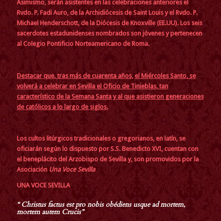
Asimismo, serán asistentes en las celebraciones anteriores el
Rvdo. P. Fadi Auro, de la Archidiócesis de Saint Louis y el Rvdo. P.
Michael Henderschott, de la Diócesis de Knoxville (EE.UU). Los seis
sacerdotes estadunidenses nombrados son jóvenes y pertenecen
al Colegio Pontificio Norteamericano de Roma.
Destacar que, tras más de cuarenta años,
el Miércoles Santo
,
se
volverá a celebrar en Sevilla el Oficio de Tinieblas, tan
característico de la Semana Santa y al que asistieron generaciones
de católicos a lo largo de siglos.
Los cultos litúrgicos tradicionales o gregorianos, en latín, se
oficiarán según lo dispuesto por S.S. Benedicto XVI, cuentan con
el beneplácito del Arzobispo de Sevilla y, son promovidos por la
Asociación
Una Voce Sevilla
UNA VOCE SEVILLA
“ Christus factus est pro nobis obédiens usque ad mortem,
mortem autem Crucis”