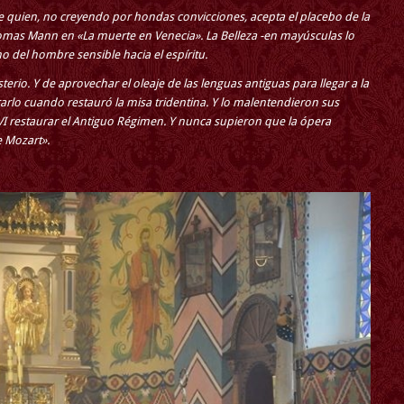
de quien, no creyendo por hondas convicciones, acepta el placebo de la
 Thomas Mann en «La muerte en Venecia». La Belleza -en mayúsculas lo
o del hombre sensible hacia el espíritu.
sterio. Y de aprovechar el oleaje de las lenguas antiguas para llegar a la
arlo cuando restauró la misa tridentina. Y lo malentendieron sus
I restaurar el Antiguo Régimen. Y nunca supieron que la ópera
e Mozart».