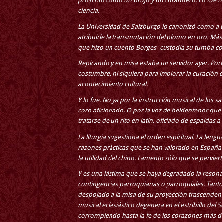
proscrito como un brujo y un curandero. Lo fue has
ciencia.
La Universidad de Salzburgo lo canonizó como a 
atribuirle la transmutación del plomo en oro. Más di
que hizo un cuento Borges- custodia su tumba com
Repicando y en misa estaba un servidor ayer. Porqu
costumbre, ni siquiera para implorar la curación 
acontecimiento cultural.
Y lo fue. No ya por la instrucción musical de los sa
coro aficionado. O por la voz de heldentenor que 
tratarse de un rito en latín, oficiado de espaldas a
La liturgia sugestiona el orden espiritual. La leng
razones prácticas que se han valorado en España pa
la utilidad del chino. Lamento sólo que se perviert
Y es una lástima que se haya degradado la resonanc
contingencias parroquianas o parroquiales. Tanto s
despojado a la misa de su proyección trascendent
musical eclesiástico degenera en el estribillo del 
corrompiendo hasta la fe de los corazones más d