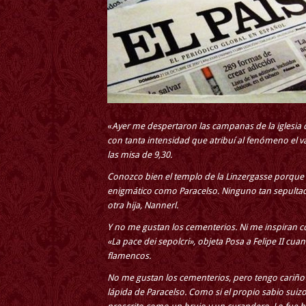
«
Ayer me despertaron las campanas de la iglesia 
con tanta intensidad que atribuí al fenómeno el 
las misa de 9,30.
Conozco bien el templo de la Linzergasse porque 
enigmático como Paracelso. Ninguno tan sepultad
otra hija, Nannerl.
Y no me gustan los cementerios. Ni me inspiran co
«La pace dei sepolcri», objeta Posa a Felipe II cua
flamencos.
No me gustan los cementerios, pero tengo cariño a
lápida de Paracelso. Como si el propio sabio suiz