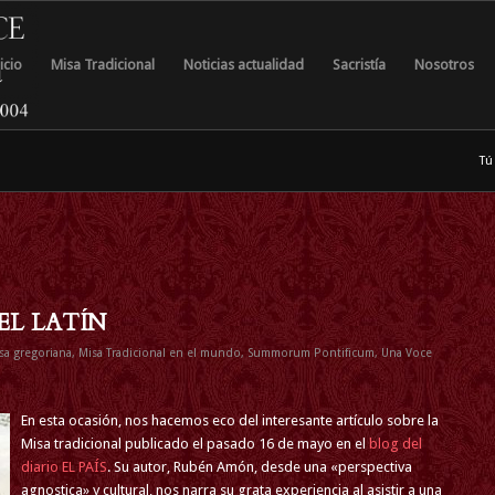
icio
Misa Tradicional
Noticias actualidad
Sacristía
Nosotros
Tú
EL LATÍN
sa gregoriana
,
Misa Tradicional en el mundo
,
Summorum Pontificum
,
Una Voce
En esta ocasión, nos hacemos eco del interesante artículo sobre la
Misa tradicional publicado el pasado 16 de mayo en el
blog del
diario EL PAÍS
. Su autor, Rubén Amón, desde una «perspectiva
agnostica» y cultural, nos narra su grata experiencia al asistir a una