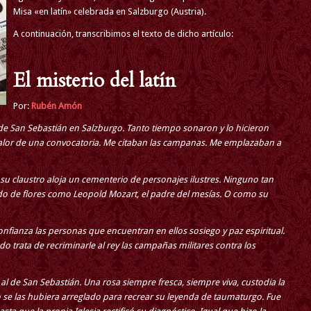
Misa «en latín» celebrada en Salzburgo (Austria).
A continuación, transcribimos el texto de dicho artículo:
El misterio del latín
Por:
Rubén Amón
de San Sebastián en Salzburgo. Tanto tiempo sonaron y lo hicieron
valor de una convocatoria. Me citaban las campanas. Me emplazaban a
su claustro aloja un cementerio de personajes ilustres. Ninguno tan
o de flores como Leopold Mozart, el padre del mesías. O como su
nfianza las personas que encuentran en ellos sosiego y paz espiritual.
ndo trata de recriminarle al rey las campañas militares contra los
l de San Sebastián. Una rosa siempre fresca, siempre viva, custodia la
o se las hubiera arreglado para recrear su leyenda de taumaturgo. Fue