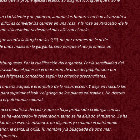
ta que la propia Iglesia rectificó su diagnóstico. Igual que hizo la
un clarividente y un pionero, aunque los honores no han alcanzado a
fícil es convertir las cenizas en una rosa. Y la rosa de Paracelso -de la
o si la reanimara desde el más allá con el rocío.
e acudí a la liturgia de las 9,30, no por razones de fe ni de
de unos males en la garganta, sino porque el rito prometía un
lzburgueses. Por la cualificación del organista. Por la sensibilidad del
trasladaba el pater en el mascarón de proa del púlpito, sino por
 los feligreses, concebido según los criterios preconciliares.
ua muerta adquiere el impulso de la resurrección. Y deja en ridículo las
ra suprimir el latín y el griego de los planes educativos. No discuto
a el patrimonio cultural.
ia metafísica del latín y que se haya profanado la liturgia con las
e ha «acercado» la celebración, tanto se ha alejado el misterio. Se ha
al, de su esencia mistérica, no digamos ya cuando el patrimonio
Señor, la barca, la orilla, Tú nombre y la búsqueda de otro mar,
ispuestos.