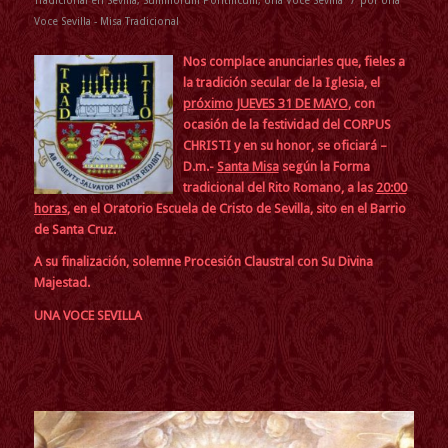
/
Tradicional en Sevilla
,
Summorum Pontificum
,
Una Voce Sevilla
por
Una
Voce Sevilla - Misa Tradicional
Nos complace anunciarles que, fieles a
la tradición secular de la Iglesia,
el
próximo JUEVES 31 DE MAYO
, con
ocasión de la festividad del CORPUS
CHRISTI y en su honor, se oficiará –
D.m.-
Santa Misa
según la Forma
tradicional del Rito Romano, a las
20:00
horas
, en el Oratorio Escuela de Cristo de Sevilla, sito en el Barrio
de Santa Cruz.
A su finalización, solemne Procesión Claustral con Su Divina
Majestad.
UNA VOCE SEVILLA