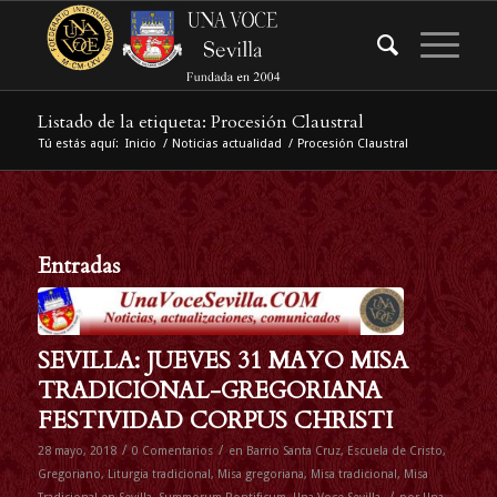
Listado de la etiqueta: Procesión Claustral
Tú estás aquí:
Inicio
/
Noticias actualidad
/
Procesión Claustral
Entradas
SEVILLA: JUEVES 31 MAYO MISA
TRADICIONAL-GREGORIANA
FESTIVIDAD CORPUS CHRISTI
/
/
28 mayo, 2018
0 Comentarios
en
Barrio Santa Cruz
,
Escuela de Cristo
,
Gregoriano
,
Liturgia tradicional
,
Misa gregoriana
,
Misa tradicional
,
Misa