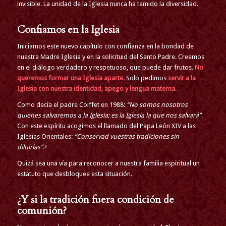
invisible. La unidad de la Iglesia nunca ha temido la diversidad.
Confiamos en la Iglesia
Iniciamos este nuevo capítulo con confianza en la bondad de
nuestra Madre Iglesia y en la solicituid del Santo Padre. Creemos
en el diálogo verdadero y respetuoso, que puede dar frutos.
No
queremos formar una Iglesia aparte
. Solo pedimos
servir a la
Iglesia con nuestra identidad, apego y lengua materna
.
Como decía el padre Coiffet en 1988:
“No somos nosotros
quienes salvaremos a la Iglesia; es la Iglesia la que nos salvará”
.
Con este espíritu acogimos el llamado del Papa León XIV a las
Iglesias Orientales:
“Conservad vuestras tradiciones sin
diluirlas”
.⁶
Quizá sea una vía para reconocer a nuestra familia espiritual un
estatuto que desbloquee esta situación.
¿Y si la tradición fuera condición de
comunión?