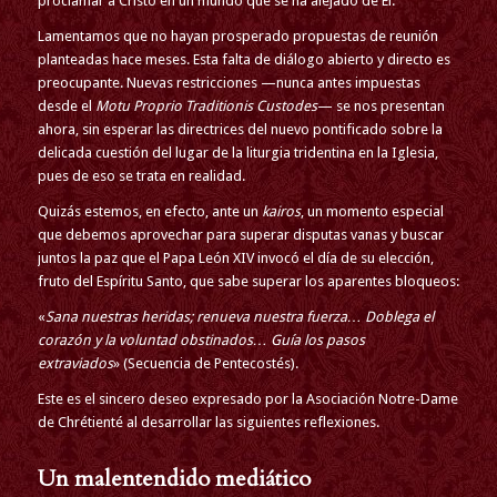
proclamar a Cristo en un mundo que se ha alejado de Él.
Lamentamos que no hayan prosperado propuestas de reunión
planteadas hace meses. Esta falta de diálogo abierto y directo es
preocupante. Nuevas restricciones —nunca antes impuestas
desde el
Motu Proprio Traditionis Custodes
— se nos presentan
ahora, sin esperar las directrices del nuevo pontificado sobre la
delicada cuestión del lugar de la liturgia tridentina en la Iglesia,
pues de eso se trata en realidad.
Quizás estemos, en efecto, ante un
kairos
, un momento especial
que debemos aprovechar para superar disputas vanas y buscar
juntos la paz que el Papa León XIV invocó el día de su elección,
fruto del Espíritu Santo, que sabe superar los aparentes bloqueos:
«
Sana nuestras heridas; renueva nuestra fuerza… Doblega el
corazón y la voluntad obstinados… Guía los pasos
extraviados
» (Secuencia de Pentecostés).
Este es el sincero deseo expresado por la Asociación Notre-Dame
de Chrétienté al desarrollar las siguientes reflexiones.
Un malentendido mediático