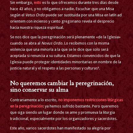
Sin embargo,
esto
es lo que ofrecemos durante tres días desde
hace 43 años, y no obligamos a nadie. Escuchar que una Misa
según el
Vetus Ordo
puede ser sustituida por una Misa en latín ad
orientem con incienso y canto gregoriano revela el desprecio
hacia nuestra riqueza espiritual.
Se nos dice que la peregrinación será plenamente «de la Iglesia»
cuando se abra al
Novus Ordo
. Lo recibimos con la misma
violencia que una minoría a la que se le dice que solo será
aceptada si renuncia a su cultura. Estamos convencidos de que la
Iglesia puede proteger identidades minoritarias en nombre de la
justicia natural y el respeto a las personas y culturas³.
No queremos cambiar la peregrinación,
sino conservar su alma
Contrariamente a lo escrito,
no imponemos restricciones litúrgicas
en la peregrinación
: ya hemos sufrido bastante. Pero queremos
que siga siendo un lugar donde se ame y promueva la liturgia
tradicional, especialmente por los organizadores y sacerdotes.
Este año, varios sacerdotes han manifestado su alegría por