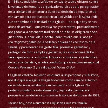
En 1988, cuando Mons. Lefebvre consagró cuatro obispos contra
la voluntad de Roma, los organizadores laicos de la peregrinación
de la cristiandad tomaron la dolorosa decisión de separarse de
ese camino para permanecer en unidad visible con la Santa Sede.
Fue en nombre de la unidad de la Iglesia —de la que hoy se nos
acusa de atentar— que estos laicos y sacerdotes, profundamente
apegados a la enseñanza tradicional de la fe, se dirigieron a San
Juan Pablo II. Aquel día, el Santo Padre les dijo que su apego
era
“legítimo”
; habló de la belleza y riqueza de ese tesoro de la
Iglesia; y para honrar ese gesto filial, prometió garantizar y
proteger, de forma amplia y generosa, las aspiraciones de los
fieles apegados a las formas litúrgicas y disciplinares anteriores
de la tradición latina, sin otra condición que el reconocimiento del
Concilio Vaticano II y la validez del
Novus Ordo
.²
La Iglesia católica, teniendo en cuenta a las personas y su historia,
nos dijo que al elegir la liturgia tridentina como camino auténtico
de santificación, estábamos en comunión con la Iglesia. No
podemos dudar de esta afirmación, cuyo valor permanece
porque trasciende las circunstancias históricas dolorosas de 1988.
Incluso hoy, pese a numerosas injusticias, nuestra familia