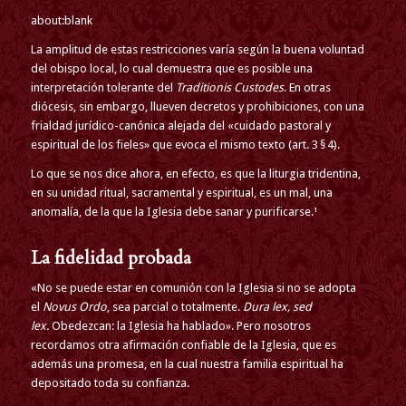
about:blank
La amplitud de estas restricciones varía según la buena voluntad
del obispo local, lo cual demuestra que es posible una
interpretación tolerante del
Traditionis Custodes
. En otras
diócesis, sin embargo, llueven decretos y prohibiciones, con una
frialdad jurídico-canónica alejada del «cuidado pastoral y
espiritual de los fieles» que evoca el mismo texto (art. 3 § 4).
Lo que se nos dice ahora, en efecto, es que la liturgia tridentina,
en su unidad ritual, sacramental y espiritual, es un mal, una
anomalía, de la que la Iglesia debe sanar y purificarse.¹
La fidelidad probada
«No se puede estar en comunión con la Iglesia si no se adopta
el
Novus Ordo
, sea parcial o totalmente.
Dura lex, sed
lex.
Obedezcan: la Iglesia ha hablado». Pero nosotros
recordamos otra afirmación confiable de la Iglesia, que es
además una promesa, en la cual nuestra familia espiritual ha
depositado toda su confianza.