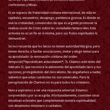
confesiones y Misas.
Es un espacio de fraternidad cristiana internacional, de vida en
capítulos, encuentros, desapego, penitencia gozosa. Es donde se
vive la cristiandad, convencidos de que es urgente promover la
realeza social de Cristo sobre las sociedades temporales. Esta
armonía no es un fin en sí misma, pero sus frutos espirituales lo
demuestran.
Se nos recuerda que los laicos no tienen autoridad litúrgica, pero
tienen derecho a fundar asociaciones, invitar y elegir temas para
su apostolado:
la renovación cristiana del orden
temporal
(*Apostolicam actuositatem*, 7). Citamos este texto del
Vaticano II, que reconoce la autonomía del apostolado laico y sus
opciones, protegiéndolo del clericalismo. No engañamos a nadie;
sabemos que estas cuestiones no son universales. Pero la
peregrinación de Chartres no es para todos los cristianos.
Nunca aspiramos a ser una respuesta universal. Estamos
sorprendidos por su acogida. Afortunadamente, coexisten otras
iniciativas eclesiales que complementan nuestra espiritualidad,
con dinamismo misionero o caritativo.