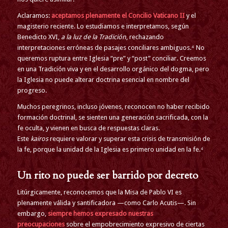
Aclaramos:
aceptamos plenamente el Concilio Vaticano II
y el
magisterio reciente. Lo estudiamos e interpretamos, según
Benedicto XVI,
a la luz de la Tradición
, rechazando
interpretaciones erróneas de pasajes conciliares ambiguos.⁴ No
queremos ruptura entre Iglesia “pre” y “post” conciliar. Creemos
en una Tradición viva y en el desarrollo orgánico del dogma, pero
la Iglesia no puede alterar doctrina esencial en nombre del
progreso.
Muchos peregrinos, incluso jóvenes, reconocen no haber recibido
formación doctrinal, se sienten una generación sacrificada, con la
fe oculta, y vienen en busca de respuestas claras.
Este
kairos
requiere valorar y superar esta crisis de transmisión de
la fe, porque la unidad de la Iglesia es primero unidad en la fe.⁴
Un rito no puede ser barrido por decreto
Litúrgicamente, reconocemos que la Misa de Pablo VI es
plenamente válida y santificadora —como Carlo Acutis—. Sin
embargo,
siempre hemos expresado nuestras
preocupaciones
sobre el empobrecimiento expresivo de ciertas