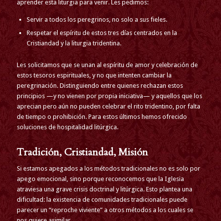
aprender esta liturgia para venir. Les pedimos:
Servir a todos los peregrinos, no solo a sus fieles.
Respetar el espíritu de estos tres días centrados en la
Cristiandad y la liturgia tridentina.
Les solicitamos que se unan al espíritu de amor y celebración de
estos tesoros espirituales, y no que intenten cambiar la
peregrinación. Distinguiendo entre quienes rechazan estos
principios —y no vienen por propia iniciativa— y aquellos que los
aprecian pero aún no pueden celebrar el rito tridentino, por falta
de tiempo o prohibición. Para estos últimos hemos ofrecido
soluciones de hospitalidad litúrgica.
Tradición, Cristiandad, Misión
Si estamos apegados a los métodos tradicionales no es solo por
apego emocional, sino porque reconocemos que la Iglesia
atraviesa una grave crisis doctrinal y litúrgica. Esto plantea una
dificultad: la existencia de comunidades tradicionales puede
parecer un “reproche viviente” a otros métodos a los cuales se
nos quiere asimilar.