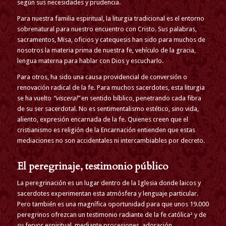
según sus necesidades y prudencia.
Para nuestra familia espiritual, la liturgia tradicional es el entorno
sobrenatural para nuestro encuentro con Cristo. Sus palabras,
sacramentos, Misa, oficios y catequesis han sido para muchos de
nosotros la materia prima de nuestra fe, vehículo de la gracia,
lengua materna para hablar con Dios y escucharlo.
Para otros, ha sido una causa providencial de conversión o
renovación radical de la fe. Para muchos sacerdotes, esta liturgia
se ha vuelto
“visceral”
en sentido bíblico, penetrando cada fibra
de su ser sacerdotal. No es sentimentalismo estético, sino vida,
aliento, expresión encarnada de la fe. Quienes creen que el
cristianismo es religión de la Encarnación entienden que estas
mediaciones no son accidentales ni intercambiables por decreto.
El peregrinaje, testimonio público
La peregrinación es un lugar dentro de la Iglesia donde laicos y
sacerdotes experimentan esta atmósfera y lenguaje particular.
Pero también es una magnífica oportunidad para que unos 19.000
peregrinos ofrezcan un testimonio radiante de la fe católica² y de
su fervor espiritual, mediante procesiones, adoración,