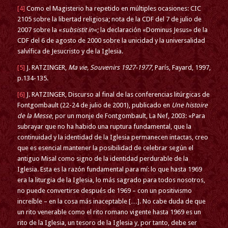
[4]
Como el Magisterio ha repetido en múltiples ocasiones: CIC
2105 sobre la libertad religiosa; nota de la CDF del 7 de julio de
2007 sobre la «
subsistit in
«; la declaración «Dominus Jesus» de la
CDF del 6 de agosto de 2000 sobre la unicidad y la universalidad
salvífica de Jesucristo y de la Iglesia.
[5]
J. RATZINGER,
Ma vie, Souvenirs 1927-1977
, París, Fayard, 1997,
p.134-135.
[6]
J. RATZINGER, Discurso al final de las conferencias litúrgicas de
Fontgombault (22-24 de julio de 2001), publicado en
Une histoire
de la Messe
, por un monje de Fontgombault, La Nef, 2003: «Para
subrayar que no ha habido una ruptura fundamental, que la
continuidad y la identidad de la Iglesia permanecen intactas, creo
que es esencial mantener la posibilidad de celebrar según el
antiguo Misal como signo de la identidad perdurable de la
Iglesia. Esta es la razón fundamental para mí: lo que hasta 1969
era la liturgia de la Iglesia, lo más sagrado para todos nosotros,
no puede convertirse después de 1969 – con un positivismo
increíble – en la cosa más inaceptable […]. No cabe duda de que
un rito venerable como el rito romano vigente hasta 1969 es un
rito de la Iglesia, un tesoro de la Iglesia y, por tanto, debe ser