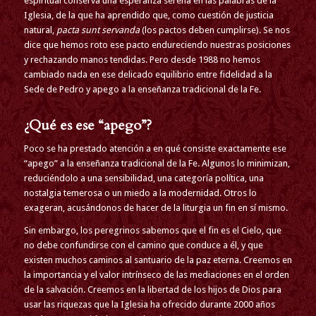
espiritual conserva una esperanza serena en las palabras de la
Iglesia, de la que ha aprendido que, como cuestión de justicia
natural,
pacta sunt servanda
(los pactos deben cumplirse). Se nos
dice que hemos roto ese pacto endureciendo nuestras posiciones
y rechazando manos tendidas. Pero desde 1988 no hemos
cambiado nada en ese delicado equilibrio entre fidelidad a la
Sede de Pedro y apego a la enseñanza tradicional de la Fe.
¿Qué es ese “apego”?
Poco se ha prestado atención a en qué consiste exactamente ese
“apego” a la enseñanza tradicional de la Fe. Algunos lo minimizan,
reduciéndolo a una sensibilidad, una categoría política, una
nostalgia temerosa o un miedo a la modernidad. Otros lo
exageran, acusándonos de hacer de la liturgia un fin en sí mismo.
Sin embargo, los peregrinos sabemos que el fin es el Cielo, que
no debe confundirse con el camino que conduce a él, y que
existen muchos caminos al santuario de la paz eterna. Creemos en
la importancia y el valor intrínseco de las mediaciones en el orden
de la salvación. Creemos en la libertad de los hijos de Dios para
usar las riquezas que la Iglesia ha ofrecido durante 2000 años