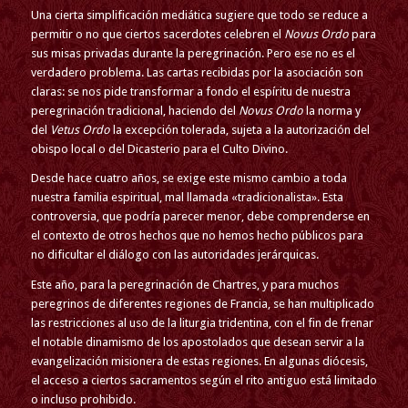
Una cierta simplificación mediática sugiere que todo se reduce a
permitir o no que ciertos sacerdotes celebren el
Novus Ordo
para
sus misas privadas durante la peregrinación. Pero ese no es el
verdadero problema. Las cartas recibidas por la asociación son
claras: se nos pide transformar a fondo el espíritu de nuestra
peregrinación tradicional, haciendo del
Novus Ordo
la norma y
del
Vetus Ordo
la excepción tolerada, sujeta a la autorización del
obispo local o del Dicasterio para el Culto Divino.
Desde hace cuatro años, se exige este mismo cambio a toda
nuestra familia espiritual, mal llamada «tradicionalista». Esta
controversia, que podría parecer menor, debe comprenderse en
el contexto de otros hechos que no hemos hecho públicos para
no dificultar el diálogo con las autoridades jerárquicas.
Este año, para la peregrinación de Chartres, y para muchos
peregrinos de diferentes regiones de Francia, se han multiplicado
las restricciones al uso de la liturgia tridentina, con el fin de frenar
el notable dinamismo de los apostolados que desean servir a la
evangelización misionera de estas regiones. En algunas diócesis,
el acceso a ciertos sacramentos según el rito antiguo está limitado
o incluso prohibido.