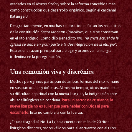
verdades en el
Novus Ordo
y sobre la reforma concebida más
como construcción que desarrollo orgánico, según el cardenal
Ratzinger.⁵
Desgraciadamente, en muchas celebraciones faltan los requisitos
de la constitución
Sacrosanctum Concilium
, que sí se conservan
en el rito antiguo. Como dijo Benedicto XVI,
“la crisis actual de la
Iglesia se debe en gran parte a la desintegración de la liturgia”
.
Esta es una razón principal para elegir y promover la liturgia
tridentina en la peregrinación.
Una comunión viva y diacrónica
Muchos peregrinos participan de ambas formas del rito romano
en sus parroquias y diócesis. Al mismo tiempo, otros manifiestan
su dificultad espiritual con la nueva liturgia y la indignación ante
abusos litúrgicos sin condena.
Para un sector de cristianos, la
nueva liturgia no es su lengua para hablar con Dios ni para
escucharlo
. Esto no cambiará con la fuerza.
¿Es una tragedia? No. La Iglesia cuenta con más de 20 ritos
litúrgicos distintos, todos válidos para el encuentro con el Dios