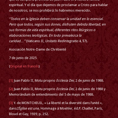
espiritual. Y el día que dejemos de proclamar a Cristo para hablar
de nosotros, se nos prohibirá: lo habremos merecido.
“Todos en la Iglesia deben conservar la unidad en lo esencial.
Pero que todos, según sus dones, disfruten debida libertad, en
sus formas de vida espiritual, diferentes ritos litúrgicos o
elaboraciones teológicas. En todo prevalezca la
caridad…”
(Vaticano II,
Unitatis Redintegratio
4, §7).
Asociación Notre-Dame de Chrétienté
7 de junio de 2025
(
Original en francés
)
[1]
Juan Pablo II, Motu proprio
Ecclesia Dei
, 2 de junio de 1988.
[2]
Juan Pablo II, Motu proprio
Ecclesia Dei
, 2 de junio de 1988 y
Memorándum de entendimiento del 5 de mayo de 1988.
[3]
Y. de MONTCHEUIL, « La liberté et la diversité dans l’unité »,
dans
L’Église est une
, Hommage à Moehler, éd.P. Chaillet, París,
Bloud et Gay, 1939, p. 252.