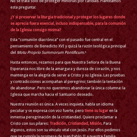
No se trata solo de proteger minorías por caridad. Planteamos
esta pregunta:
¿Y si preservar la liturgia tradicional y proteger los lugares donde
se aprecia fuera esencial, incluso indispensable, para la comunión
de la Iglesia consigo misma?
Esta “comunión diacrónica” con el pasado fue central en el
pensamiento de Benedicto XVI y quizá la razón teológica principal
del
Motu Proprio Summorum Pontificum
.⁶
Hasta entonces, rezamos para que Nuestra Señora de la Buena
Esperanza nos libre de la amargura y dureza de corazón, y nos
mantenga en la alegría de servir a Cristo y su Iglesia. Las pruebas
y contradicciones acompañan al peregrino; también la tentación
de abandonar. Pero no queremos abandonar la única columna: la
Iglesia que marcha hacia el Santuario deseado.
Nuestra reunión es única. A veces inquieta, habla un idioma
peculiar y se expresa con voz fuerte, pero
tiene su lugar
en la
inmensa peregrinación de la cristiandad. Quiere proclamar a
Cristo con sus pilares:
Tradición, Cristiandad, Misión
. Para
algunos, estos son su vínculo vital con Jesús. Por ellos pedimos
que se cumpla la promesa de Juan Pablo II a nuestra familia