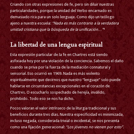
Criando con otras expresiones de fe, pero sin diluir nuestras
particularidades, porque la unidad del Verbo encarnado es
demasiado rica para un solo lenguaje. Como dijo un teólogo
ajeno a nuestra escuela:
“Nada es más contrario a la verdadera
unidad cristiana que la búsqueda de la unificación…”
³
La libertad de una lengua espiritual
Esta expresión particular de la fe en Chartres está siendo
asfixiada hoy por una violación de la conciencia. Sabemos el daño
cuando se priva por la fuerza de la mediación connatural y
sensorial. Eso ocurrió en 1969. Nada es más violento
espiritualmente que decirnos que nuestro “lenguaje” solo puede
hablarse en circunstancias excepcionales en el corazón de
Chartres. O escucharlo sospechado de herejía, inválido,
prohibido. Todo eso se nos ha dicho.
Pocos valoran el valor intrínseco de la liturgia tradicional y sus
beneficios durante tres días. Nuestra especificidad es minimizada,
incluso negada, considerada trivial o incidental, se nos presenta
como una fijación generacional:
“Los jóvenes no vienen por esto”
.