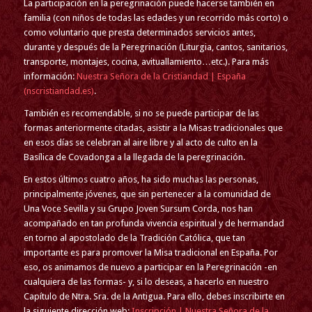
La participación en la peregrinación puede hacerse también en
familia (con niños de todas las edades y un recorrido más corto) o
como voluntario que presta determinados servicios antes,
durante y después de la Peregrinación (Liturgia, cantos, sanitarios,
transporte, montajes, cocina, avituallamiento…etc.). Para más
información:
Nuestra Señora de la Cristiandad | España
(nscristiandad.es)
.
También es recomendable, si no se puede participar de las
formas anteriormente citadas, asistir a la Misas tradicionales que
en esos días se celebran al aire libre y al acto de culto en la
Basílica de Covadonga a la llegada de la peregrinación.
En estos últimos cuatro años, ha sido muchas las personas,
principalmente jóvenes, que sin pertenecer a la comunidad de
Una Voce Sevilla y su Grupo Joven Sursum Corda, nos han
acompañado en tan profunda vivencia espiritual y de hermandad
en torno al apostolado de la Tradición Católica, que tan
importante es para promover la Misa tradicional en España. Por
eso, os animamos de nuevo a participar en la Peregrinación -en
cualquiera de las formas- y, si lo deseas, a hacerlo en nuestro
Capítulo de Ntra. Sra. de la Antigua. Para ello, debes inscribirte en
la siguiente dirección web:
Inscripción | Nuestra Señora de la