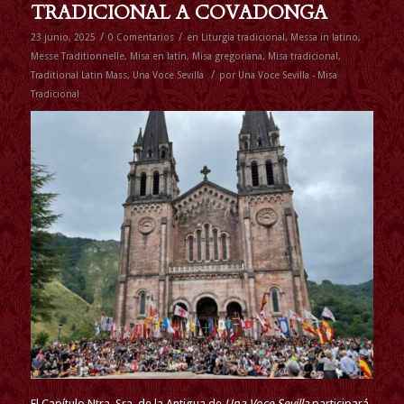
TRADICIONAL A COVADONGA
/
/
23 junio, 2025
0 Comentarios
en
Liturgia tradicional
,
Messa in latino
,
Messe Traditionnelle
,
Misa en latín
,
Misa gregoriana
,
Misa tradicional
,
/
Traditional Latin Mass
,
Una Voce Sevilla
por
Una Voce Sevilla - Misa
Tradicional
El Capítulo Ntra. Sra. de la Antigua de
Una Voce Sevilla
participará