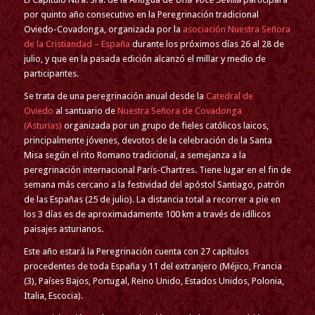
por quinto año consecutivo en la Peregrinación tradicional
Oviedo-Covadonga, organizada por la
asociación Nuestra Señora
de la Cristiandad – España
durante los próximos días 26 al 28 de
julio, y que en la pasada edición alcanzó el millar y medio de
participantes.
Se trata de una peregrinación anual desde la
Catedral de
Oviedo
al santuario de
Nuestra Señora de Covadonga
(Asturias)
organizada por un grupo de fieles católicos laicos,
principalmente jóvenes, devotos de la celebración de la Santa
Misa según el rito Romano tradicional, a semejanza a la
peregrinación internacional París-Chartres. Tiene lugar en el fin de
semana más cercano a la festividad del apóstol Santiago, patrón
de las Españas (25 de julio). La distancia total a recorrer a pie en
los 3 días es de aproximadamente 100 km a través de idílicos
paisajes asturianos.
Este año estará la Peregrinación cuenta con 27 capítulos
procedentes de toda España y 11 del extranjero (Méjico, Francia
(3), Países Bajos, Portugal, Reino Unido, Estados Unidos, Polonia,
Italia, Escocia).