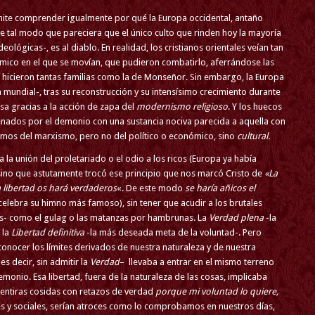
ite comprender igualmente por qué la Europa occidental, antaño
de tal modo que pareciera que el único culto que rinden hoy la mayoría
eológicas-, es al diablo. En realidad, los cristianos orientales veían tan
ómico en el que se movían, que pudieron combatirlo, aferrándose las
í hicieron tantas familias como la de Monseñor. Sin embargo, la Europa
 mundial-, tras su reconstrucción y su intensísimo crecimiento durante
sa gracias a la acción de zapa del
modernismo religioso
. Y los huecos
enados por el demonio con una sustancia nociva parecida a aquella con
blamos del marxismo, pero no del político o económico, sino
cultural.
la unión del proletariado o el odio a los ricos (Europa ya había
 sino que astutamente trocó ese principio que nos marcó Cristo de
«La
a libertad os hará verdaderos
«. De este modo
se haría añicos el
lebra su himno más famoso), sin tener que acudir a los brutales
s- como el gulag o las matanzas por hambrunas. La
Verdad plena
-la
 la
Libertad definitiva
-la más deseada meta de la voluntad-. Pero
econocer los límites derivados de nuestra naturaleza y de nuestra
s decir, sin admitir la
Verdad
– llevaba a entrar en el mismo terreno
monio. Esa libertad, fuera de la naturaleza de las cosas, implicaba
mentiras cosidas con retazos de verdad
porque mi voluntad lo quiere,
es y sociales, serían atroces como lo comprobamos en nuestros días,