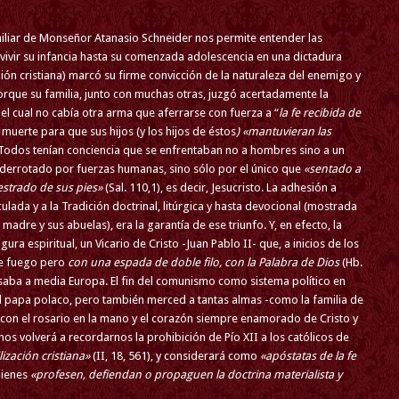
familiar de Monseñor Atanasio Schneider nos permite entender las
e vivir su infancia hasta su comenzada adolescencia en una dictadura
ión cristiana) marcó su firme convicción de la naturaleza del enemigo y
orque su familia, junto con muchas otras, juzgó acertadamente la
e el cual no cabía otra arma que aferrarse con fuerza a “
la fe recibida de
a muerte para que sus hijos (y los hijos de éstos
) «mantuvieran las
. Todos tenían conciencia que se enfrentaban no a hombres sino a un
 derrotado por fuerzas humanas, sino sólo por el único que
«sentado a
estrado de sus pies»
(Sal. 110,1), es decir, Jesucristo. La adhesión a
culada y a la Tradición doctrinal, litúrgica y hasta devocional (mostrada
adre y sus abuelas), era la garantía de ese triunfo. Y, en efecto, la
ra espiritual, un Vicario de Cristo -Juan Pablo II- que, a inicios de los
 de fuego pero
con una espada de doble filo, con la Palabra de Dios
(Hb.
saba a media Europa. El fin del comunismo como sistema político en
del papa polaco, pero también merced a tantas almas -como la familia de
con el rosario en la mano y el corazón siempre enamorado de Cristo y
nos volverá a recordarnos la prohibición de Pío XII a los católicos de
ilización cristiana»
(II, 18, 561), y considerará como
«apóstatas de la fe
uienes
«profesen, defiendan o propaguen la doctrina materialista y