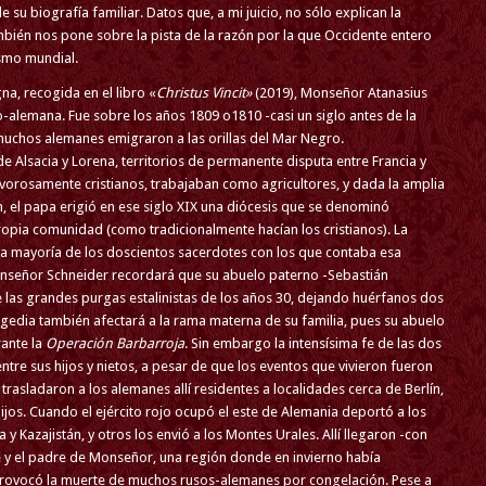
 su biografía familiar. Datos que, a mi juicio, no sólo explican la
ambién nos pone sobre la pista de la razón por la que Occidente entero
ismo mundial.
na, recogida en el libro «
Christus Vincit»
(2019), Monseñor Atanasius
o-alemana. Fue sobre los años 1809 o1810 -casi un siglo antes de la
muchos alemanes emigraron a las orillas del Mar Negro.
de Alsacia y Lorena, territorios de permanente disputa entre Francia y
ervorosamente cristianos, trabajaban como agricultores, y dada la amplia
, el papa erigió en ese siglo XIX una diócesis que se denominó
ropia comunidad (como tradicionalmente hacían los cristianos). La
la mayoría de los doscientos sacerdotes con los que contaba esa
señor Schneider recordará que su abuelo paterno -Sebastián
 las grandes purgas estalinistas de los años 30, dejando huérfanos dos
ragedia también afectará a la rama materna de su familia, pues su abuelo
ante la
Operación Barbarroja
. Sin embargo la intensísima fe de las dos
entre sus hijos y nietos, a pesar de que los eventos que vivieron fueron
rasladaron a los alemanes allí residentes a localidades cerca de Berlín,
ijos. Cuando el ejército rojo ocupó el este de Alemania deportó a los
y Kazajistán, y otros los envió a los Montes Urales. Allí llegaron -con
e y el padre de Monseñor, una región donde en invierno había
provocó la muerte de muchos rusos-alemanes por congelación. Pese a