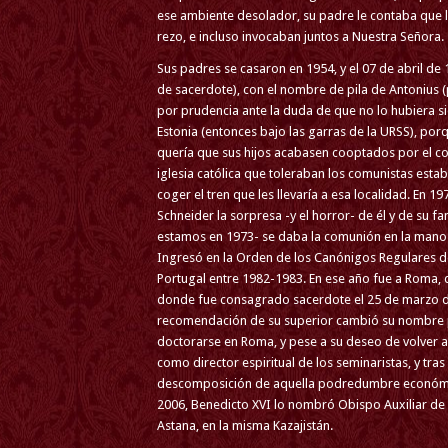
ese ambiente desolador, su padre le contaba que los
rezo, e incluso invocaban juntos a Nuestra Señora.
Sus padres se casaron en 1954, y el 07 de abril de
de sacerdote), con el nombre de pila de Antonius 
por prudencia ante la duda de que no lo hubiera si
Estonia (entonces bajo las garras de la URSS), po
quería que sus hijos acabasen cooptados por el co
iglesia católica que toleraban los comunistas est
coger el tren que les llevaría a esa localidad. En
Schneider la sorpresa -y el horror- de él y de su f
estamos en 1973- se daba la comunión en la mano. 
Ingresó en la Orden de los Canónigos Regulares de 
Portugal entre 1982-1983. En ese año fue a Roma, 
donde fue consagrado sacerdote el 25 de marzo de
recomendación de su superior cambió su nombre p
doctorarse en Roma, y pese a su deseo de volver a 
como director espiritual de los seminaristas, y tras
descomposición de aquella podredumbre económica
2006, Benedicto XVI lo nombró Obispo Auxiliar de 
Astana, en la misma Kazajistán.