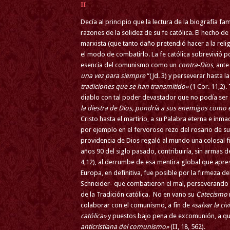
II
Decía al principio que la lectura de la biografía 
razones de la solidez de su fe católica. El hecho d
marxista (que tanto daño pretendió hacer a la relig
el modo de combatirlo. La fe católica sobrevivió p
esencia del comunismo como un
contra-Dios
, ant
una vez para siempre
“(Jd. 3) y perseverar hasta l
tradiciones que se han transmitido»
(1 Cor. 11,2)
diablo con tal poder devastador que no podía ser
la diestra de Dios, pondría a sus enemigos como 
Cristo hasta el martirio, a su Palabra eterna e inma
por ejemplo en el fervoroso rezo del rosario de su m
providencia de Dios regaló al mundo una colosal figu
años 90 del siglo pasado, contribuiría, sin armas
4,12), al derrumbe de esa mentira global que apre
Europa, en definitiva, fue posible por la firmeza 
Schneider- que combatieron el mal, perseverando 
de la Tradición católica. No en vano su
Catecismo
colaborar con el comunismo, a fin de
«salvar la civ
católica»
y puestos bajo pena de excomunión, a q
anticristiana del comunismo»
(II, 18, 562).