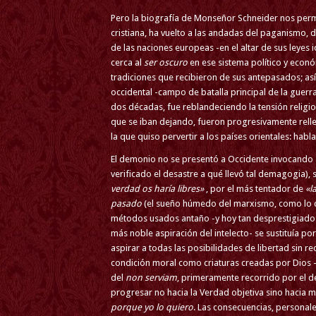
Pero la biografía de Monseñor Schneider nos perm
cristiana, ha vuelto a las andadas del paganismo, 
de las naciones europeas -en el altar de sus leyes id
cerca al
ser oscuro
en ese sistema político y econ
tradiciones que recibieron de sus antepasados; as
occidental -campo de batalla principal de la guerra
dos décadas, fue reblandeciendo la tensión religio
que se iban dejando, fueron progresivamente rell
la que quiso pervertir a los países orientales: ha
El demonio no se presentó a Occidente invocando a 
verificado el desastre a qué llevó tal demagogia),
verdad os haría libres»
, por el más tentador de
«l
pasado
(el sueño húmedo del marxismo, como lo ce
métodos usados antaño -y hoy tan desprestigiado
más noble aspiración del intelecto- se sustituía por
aspirar a todas las posibilidades de libertad sin r
condición moral como criaturas creadas por Dios -e
del
non serviam
, primeramente recorrido por el de
progresar no hacia la Verdad objetiva sino hacia 
porque yo lo quiero
. Las consecuencias, personal