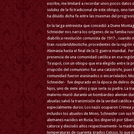
escribe, me limitaré a recordar unos pocos datos de
solidez de la fe tradicional de este obispo, sino t
ha diluido dicha fe entre las miasmas del progres
En la larga entrevista que concedió a Diane Montag
Schneider nos narra los orígenes de su familia rus
diabólica revolución comunista de 1917-, cuando 
Eran
russlanddeutsche
, procedentes de la región 
Alemania hasta el final de la II guerra mundial. F
presencia de una comunidad católica en esa región
Tiraspol, con un obispo que era elegido entre la p
irrupción del comunismo fue una catástrofe, pues 
comunidad fueron asesinados o encarcelados. Mon
Schneider- fue depurado en la época de delirio de
hijos, uno de siete años y que sería su padre. La t
materno murió durante un bombardeo alemán dur
abuelas salvó la transmisión de la verdad católica 
especialmente duros. Los nazis ocuparon Crimea y t
incluidos los abuelos de Mons. Schneider con sus h
alemanes nacidos en Rusia, los dispersó por Siberia 
catorce y dieciséis años respectivamente- la madr
temperaturas de cuarenta grados Celcius, lo que 