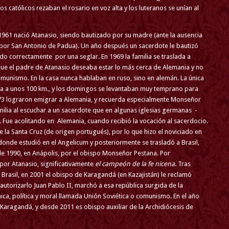
 católicos rezaban el rosario en voz alta y los luteranos se unían al
 1961 nació Atanasio, siendo bautizado por su madre (ante la ausencia
(por San Antonio de Padua). Un año después un sacerdote le bautizó
do correctamente por una seglar. En 1969 la familia se traslada a
rque el padre de Atanasio deseaba estar lo más cerca de Alemania y no
munismo. En la casa nunca hablaban en ruso, sino en alemán. La única
aba a unos 100 km., y los domingos se levantaban muy temprano para
 1973 lograron emigrar a Alemania, y recuerda especialmente Monseñor
amilia al escuchar a un sacerdote que en algunas iglesias germanas -
Fue acolitando en Alemania, cuando recibió la vocación al sacerdocio.
la Santa Cruz (de origen portugués), por lo que hizo el noviciado en
donde estudió en el Angelicum y posteriormente se trasladó a Brasil,
 1990, en Anápolis, por el obispo Monseñor Pestana. Por
or Atanasio, significativamente
el campeón de la fe nicena
. Tras
Brasil, en 2001 el obispo de Karagandá (en Kazajistán) le reclamó
 autorizarlo Juan Pablo II, marchó a esa república surgida de la
, política y moral llamada Unión Soviética o comunismo. En el año
Karagandá, y desde 2011 es obispo auxiliar de la Archidiócesis de