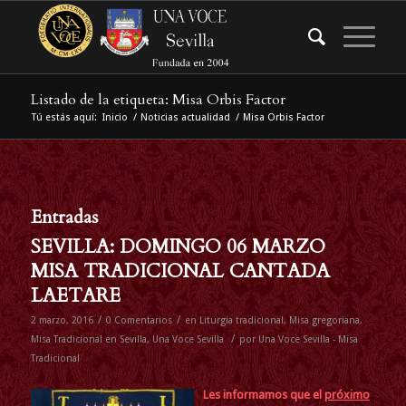
Listado de la etiqueta: Misa Orbis Factor
Tú estás aquí:
Inicio
/
Noticias actualidad
/
Misa Orbis Factor
Entradas
SEVILLA: DOMINGO 06 MARZO
MISA TRADICIONAL CANTADA
LAETARE
/
/
2 marzo, 2016
0 Comentarios
en
Liturgia tradicional
,
Misa gregoriana
,
/
Misa Tradicional en Sevilla
,
Una Voce Sevilla
por
Una Voce Sevilla - Misa
Tradicional
Les informamos que
el
próximo