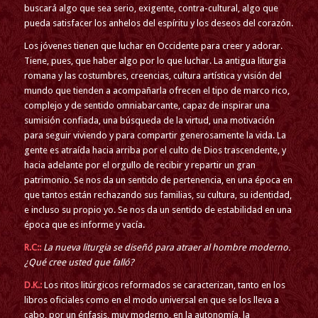
buscará algo que sea serio, exigente, contra-cultural, algo que
pueda satisfacer los anhelos del espíritu y los deseos del corazón.
Los jóvenes tienen que luchar en Occidente para creer y adorar.
Tiene, pues, que haber algo por lo que luchar. La antigua liturgia
romana y las costumbres, creencias, cultura artística y visión del
mundo que tienden a acompañarla ofrecen el tipo de marco rico,
complejo y de sentido omniabarcante, capaz de inspirar una
sumisión confiada, una búsqueda de la virtud, una motivación
para seguir viviendo y para compartir generosamente la vida. La
gente es atraída hacia arriba por el culto de Dios trascendente, y
hacia adelante por el orgullo de recibir y repartir un gran
patrimonio. Se nos da un sentido de pertenencia, en una época en
que tantos están rechazando sus familias, su cultura, su identidad,
e incluso su propio yo. Se nos da un sentido de estabilidad en una
época que es informe y vacía.
R.C::
La nueva liturgia se diseñó para atraer al hombre moderno.
¿Qué cree usted que falló?
D.K.:
Los ritos litúrgicos reformados se caracterizan, tanto en los
libros oficiales como en el modo universal en que se los lleva a
cabo, por un énfasis, muy moderno, en la autonomía, la