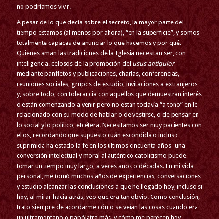
no podríamos vivir.
A pesar de lo que decía sobre el secreto, la mayor parte del
tiempo estamos (al menos por ahora), “en la superficie”, y somos
totalmente capaces de anunciar lo que hacemos y por qué.
Quienes aman las tradiciones de la Iglesia necesitan ser, con
inteligencia, celosos de la promoción del
usus antiquior
,
mediante panfletos y publicaciones, charlas, conferencias,
reuniones sociales, grupos de estudio, invitaciones a extranjeros
y, sobre todo, con tolerancia con aquellos que demuestran interés
o están comenzando a venir pero no están todavía “a tono” en lo
relacionado con su modo de hablar o de vestirse, o de pensar en
lo social y lo político, etcétera. Necesitamos ser muy pacientes con
ellos, recordando que supuesto cuán escondida o incluso
suprimida ha estado la fe en los últimos cincuenta años- una
conversión intelectual y moral al auténtico catolicismo puede
tomar un tiempo muy largo, a veces años o décadas. En mi vida
personal, me tomó muchos años de experiencias, conversaciones
y estudio alcanzar las conclusiones a que he llegado hoy, incluso si
hoy, al mirar hacia atrás, veo que era tan obvio. Como conclusión,
trato siempre de acordarme cómo se veían las cosas cuando era
un ultramontano o papólatra más, y cómo me parecen hoy.