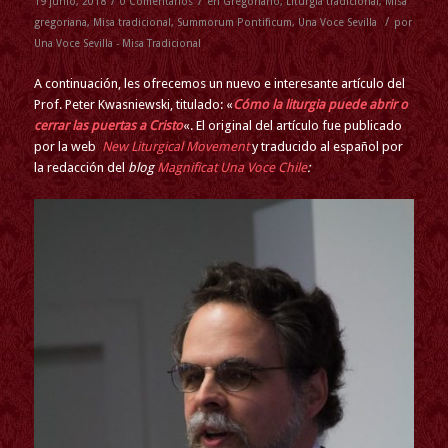
/
/
19 junio, 2018
0 Comentarios
en
Gregoriano
,
Liturgia tradicional
,
Misa
/
gregoriana
,
Misa tradicional
,
Summorum Pontificum
,
Una Voce Sevilla
por
Una Voce Sevilla - Misa Tradicional
A continuación, les ofrecemos un nuevo e interesante artículo del
Prof. Peter Kwasniewski, titulado: «
Cómo la liturgia puede abrir o
cerrar las puertas a Cristo
«. El original del artículo fue publicado
por la web
New Liturgical Movement
y traducido al español por
la redacción del
blog
Magnificat Una Voce Chile
: