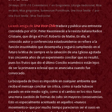
/
/
24 mayo, 2019
0 Comentarios
en
Gregoriano
,
Liturgia tradicional
,
Misa
/
en latín
,
Misa gregoriana
,
Summorum Pontificum
,
Una Voce Sevilla
por
Una Voce Sevilla - Misa Tradicional
La web amiga de
Una Voce Chile
traduce y publica una entrevista
concedida por el Dr. Peter Kwasniewski a la revista italiana Radice
Cristiane, que dirige el Prof. Roberto de Mattei. En ella, el
conocido autor y conferencista estadounidense se refiere a la
función insustituible que desempeña y seguirá cumpliendo en el
futuro la Misa de siempre en la salvación de una Iglesia agotada
tras cincuenta años de un experimento conciliar que no resultó,
pues los frutos que dio el último Concilio ecuménico están lejos
de ser la primavera eclesial que se anunciaba cuando fue
convocado.
La búsqueda de Dios es imposible en cualquier ambiente que
reciba el mensaje conciliar sin crítica, como si nada hubiese
pasado en este medio siglo, como si el cambio en los ritos fuese
una mera cuestión de formas de culto sin mayores consecuencias.
Esto es especialmente acentuado en aquellos «nuevos
movimientos» que por mucho tiempo parecieron ser el oasis en