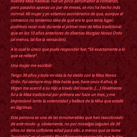
nuestra Misa habitual. Fue un poco abrumador al comienzo,
pero pasados apenas un par de meses, se nos ha hecho más
normal. Mi mujer y yo estamos asombrados de que, aunque al
comienzo no teníamos idea de qué era lo que tenía lugar,
pudimos rezar más durante el primer mes de Misa tradicional
que en los 10 años anteriores de diversas liturgias Novus Ordo
(al menos, tal fue la sensación).
A lo cual lo único que pude responder fue: “Sé exactamente a lo
que se refiere”.
Una mujer me escribió:
Tengo 38 años y toda mi vida la he vivido con la Misa Novus
Ordo. Fui siempre muy tibia hasta que, hace unos 4 años, la
Virgen me acercó a su Hijo a través del rosario. […] Finalmente
fui a la Misa tradicional por primera vez hace un mes, y me
impresionó tanto la solemnidad y belleza de la Misa que estallé
en lágrimas.
Esta persona es una de las innumerables que han reaccionado
de este modo -y, obviamente, no por nostalgia (alguien de 38
años no tiene suficiente edad para ello, a menos que se tome
“nostalgia” en el sentido filosóficamente enrarecido que le dan