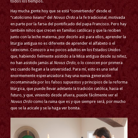
todos los tiempos.
Hay mucha gente hoy que se está “convirtiendo” desde el
“catolicismo liviano” del
Novus Ordo
a la fe tradicional, motivada
en parte por la farsa del pontificado del papa Francisco. Pero hay
también niños que crecen en familias católicas y que la reciben
junto con la leche materna, por decirlo así: para ellos, aprender la
liturgia antigua no es diferente de aprender el alfabeto o el
catecismo. Conozco a no pocos adultos en los Estados Unidos
que, habiendo fielmente asistido a la Misa antigua desde su niñez,
no han asistido jamás al
Novus Ordo
, o lo conocen por primera
vez cuando llegan a la universidad. Para mí, esto es una señal
enormemente esperanzadora: hay una nueva generación
incontaminada por los falsos supuestos y principios de la reforma
litúrgica, que puede llevar adelante la tradición católica, hacia el
futuro, y que, viniendo desde afuera, puede fácilmente ver el
Novus Ordo
como la ruina que es y que siempre será, por mucho
que se la acicale y se la haga ver bonita.