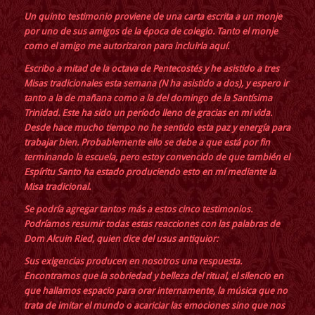
Un quinto testimonio proviene de una carta escrita a un monje
por uno de sus amigos de la época de colegio. Tanto el monje
como el amigo me autorizaron para incluirla aquí.
Escribo a mitad de la octava de Pentecostés y he asistido a tres
Misas tradicionales esta semana (N ha asistido a dos), y espero ir
tanto a la de mañana como a la del domingo de la Santísima
Trinidad. Este ha sido un período lleno de gracias en mi vida.
Desde hace mucho tiempo no he sentido esta paz y energía para
trabajar bien. Probablemente ello se debe a que está por fin
terminando la escuela, pero estoy convencido de que también el
Espíritu Santo ha estado produciendo esto en mí mediante la
Misa tradicional.
Se podría agregar tantos más a estos cinco testimonios.
Podríamos resumir todas estas reacciones con
las palabras de
Dom Alcuin Ried
, quien dice del usus antiquior:
Sus exigencias producen en nosotros una respuesta.
Encontramos que la sobriedad y belleza del ritual, el silencio en
que hallamos espacio para orar internamente, la música que no
trata de imitar el mundo o acariciar las emociones sino que nos