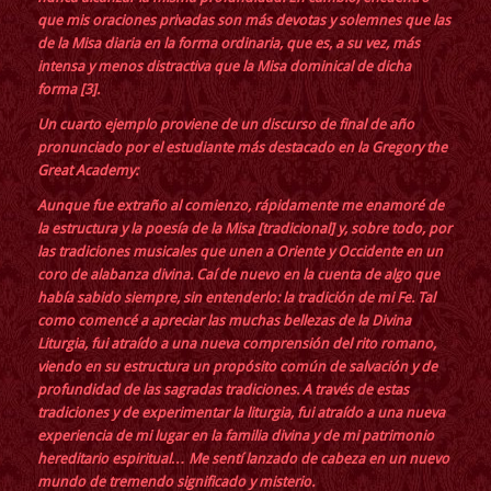
que mis oraciones privadas son más devotas y solemnes que las
de la Misa diaria en la forma ordinaria, que es, a su vez, más
intensa y menos distractiva que la Misa dominical de dicha
forma
[3]
.
Un cuarto ejemplo proviene de
un discurso de final de año
pronunciado por el estudiante más destacado en la
Gregory the
Great Academy
:
Aunque fue extraño al comienzo, rápidamente me enamoré de
la estructura y la poesía de la Misa [tradicional] y, sobre todo, por
las tradiciones musicales que unen a Oriente y Occidente en un
coro de alabanza divina. Caí de nuevo en la cuenta de algo que
había sabido siempre, sin entenderlo: la tradición de mi Fe. Tal
como comencé a apreciar las muchas bellezas de la Divina
Liturgia, fui atraído a una nueva comprensión del rito romano,
viendo en su estructura un propósito común de salvación y de
profundidad de las sagradas tradiciones. A través de estas
tradiciones y de experimentar la liturgia, fui atraído a una nueva
experiencia de mi lugar en la familia divina y de mi patrimonio
hereditario espiritual… Me sentí lanzado de cabeza en un nuevo
mundo de tremendo significado y misterio.