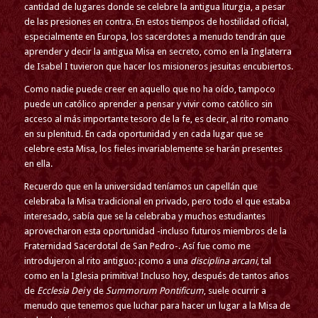
cantidad de lugares donde se celebre la antigua liturgia, a pesar
de las presiones en contra. En estos tiempos de hostilidad oficial,
especialmente en Europa, los sacerdotes a menudo tendrán que
aprender y decir la antigua Misa en secreto, como en la Inglaterra
de Isabel I tuvieron que hacer los misioneros jesuitas encubiertos.
Como nadie puede creer en aquello que no ha oído, tampoco
puede un católico aprender a pensar y vivir como católico sin
acceso al más importante tesoro de la fe, es decir, al rito romano
en su plenitud. En cada oportunidad y en cada lugar que se
celebre esta Misa, los fieles invariablemente se harán presentes
en ella.
Recuerdo que en la universidad teníamos un capellán que
celebraba la Misa tradicional en privado, pero todo el que estaba
interesado, sabía que se la celebraba y muchos estudiantes
aprovecharon esta oportunidad -incluso futuros miembros de la
Fraternidad Sacerdotal de San Pedro-. Así fue como me
introdujeron al rito antiguo: ¡como a una
disciplina arcani
, tal
como en la Iglesia primitiva! Incluso hoy, después de tantos años
de
Ecclesia Dei
y de
Summorum Pontificum
, suele ocurrir a
menudo que tenemos que luchar para hacer un lugar a la Misa de