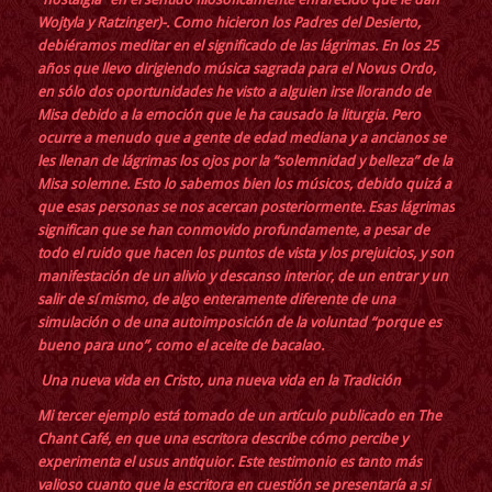
Wojtyla y Ratzinger
)-. Como hicieron los Padres del Desierto,
debiéramos meditar en el significado de las lágrimas. En los 25
años que llevo dirigiendo música sagrada para el Novus Ordo,
en sólo dos oportunidades he visto a alguien irse llorando de
Misa debido a la emoción que le ha causado la liturgia. Pero
ocurre a menudo que a gente de edad mediana y a ancianos se
les llenan de lágrimas los ojos por la “solemnidad y belleza” de la
Misa solemne. Esto lo sabemos bien los músicos, debido quizá a
que esas personas se nos acercan posteriormente. Esas lágrimas
significan que se han conmovido profundamente, a pesar de
todo el ruido que hacen los puntos de vista y los prejuicios, y son
manifestación de un alivio y descanso interior, de un entrar y un
salir de sí mismo, de algo enteramente diferente de una
simulación o de una autoimposición de la voluntad “porque es
bueno para uno”, como el aceite de bacalao.
Una nueva vida en Cristo, una nueva vida en la Tradición
Mi tercer ejemplo está tomado de un artículo publicado en The
Chant Café, en que una escritora describe cómo percibe y
experimenta el usus antiquior. Este testimonio es tanto más
valioso cuanto que la escritora en cuestión se presentaría a si