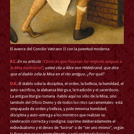
El avance del Concilio Vaticano II con la juventud moderna
R.C.:
En su artículo
“Cómo es que fracasan los mejores ataques a
la Misa tradicional”
, usted cita a Alice von Hildebrand, que dice
que el diablo odia la Misa en el rito antiguo. ¿Por qué?
D.K.:
El diablo odia la disciplina, el orden, la belleza, la humildad, el
auto-sacrificio, la alabanza litúrgica, la tradición y el sacerdocio.
La antigua liturgia romana -hablo aquí no sólo de la Misa, sino
también del Oficio Divino y de todos los ritos sacramentales- está
empapada de orden y belleza, y pide inmensa humildad,
disciplina y auto-entrega a los ministros que realizan su
celebración correcta y condigna: suprime deliberadamente el
individualismo y el deseo de “lucirse” o de “ser uno mismo”, según
la frase que se usa normalmente, y está ordenada hacia la