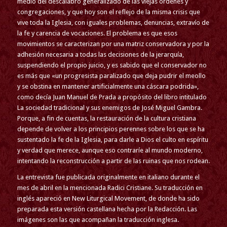
medio del descalabro generalizado de las viejas órdenes y
congregaciones, y que hoy son el reflejo de la misma crisis que
vive toda la Iglesia, con iguales problemas, denuncias, extravío de
la fe y carencia de vocaciones. El problema es que esos
movimientos se caracterizan por una matriz conservadora y por la
adhesión necesaria a todas las decisiones de la jerarquía,
suspendiendo el propio juicio, y es sabido que el conservador no
es más que «un progresista paralizado que deja pudrir el meollo
y se obstina en mantener artificialmente una cáscara podrida»,
como decía Juan Manuel de Prada a propósito del libro intitulado
La sociedad tradicional y sus enemigos de José Miguel Gambra.
Porque, a fin de cuentas, la restauración de la cultura cristiana
depende de volver a los principios perennes sobre los que se ha
sustentado la fe de la Iglesia, para darle a Dios el culto en espíritu
y verdad que merece, aunque eso contraríe al mundo moderno,
intentando la reconstrucción a partir de las ruinas que nos rodean.
La entrevista fue publicada originalmente en italiano durante el
mes de abril en la mencionada Radici Cristiane. Su traducción en
inglés apareció en New Liturgical Movement, de donde ha sido
preparada esta versión castellana hecha por la Redacción. Las
imágenes son las que acompañan la traducción inglesa.