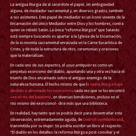
La antigua liturgia da al sacerdote el papel, sin ambigüedad
alguna, de mediador sacramental y, en diversos grados, también
a sus asistentes. Este papel de mediador es un ícono viviente de la
Encarnación del único Mediador entre Dios y los hombres, contra
quien se rebeló Satán. La única “reforma litúrgica” que Satanás
está siempre buscando es apartar a la Iglesia de la Encarnación,
de la economía sacramental enraizada en la Carne Eucarística de
Cristo, y de toda la estructura de ritos, ceremonias y oraciones
que la materializan.
En cada uno de sus aspectos, el
usus antiquior
es como un
perpetuo exorcismo del diablo, apuntando una y otra vez hacia el
triunfo de Dios encarnado sobre el antiguo enemigo de la
naturaleza humana. El hecho mismo de que l
a nueva liturgia haya
abolido o abreviado los exorcismos
cada vez que se los encontró
–
en el rito del bautismo
, en diversas bendiciones, ¡incluso en el
rito mismo del exorcismo!- dice más que una biblioteca.
En realidad, hay tanto que se podría decir para desentrañar esta
observación, extremadamente aguda, de
Dietrich vonHildebrand
,
transmitida por su mujer. Se podría escribir un libro al respecto:
“El diablo en los detalles: la reforma litúrgica post-conciliar y el