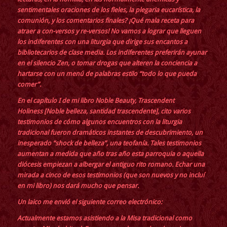
sentimentales oraciones de los fieles, la plegaria eucarística, la
comunión, y los comentarios finales? ¡Qué mala receta para
atraer a con-versos y re-versos! No vamos a lograr que lleguen
los indiferentes con una liturgia que dirige sus encantos a
bibliotecarios de clase media. Los indiferentes preferirán ayunar
en el silencio Zen, o tomar drogas que alteren la conciencia a
hartarse con un menú de palabras estilo “todo lo que pueda
comer”.
En el capítulo I de mi libro
Noble Beauty, Trascendent
Holiness
[Noble belleza, santidad trascendente], cito varios
testimonios de cómo algunos encuentros con la liturgia
tradicional fueron dramáticos instantes de descubrimiento, un
inesperado “shock de belleza”, una teofanía. Tales testimonios
aumentan a medida que año tras año esta parroquia o aquella
diócesis empiezan a albergar el antiguo rito romano. Echar una
mirada a cinco de esos testimonios (que son nuevos y no incluí
en mi libro) nos dará mucho que pensar.
Un laico me envió el siguiente correo electrónico:
Actualmente estamos asistiendo a la Misa tradicional como