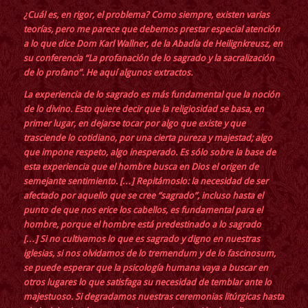
¿Cuál es, en rigor, el problema? Como siempre, existen varias
teorías, pero me parece que debemos prestar especial atención
a lo que dice Dom Karl Wallner, de la Abadía de Heilignkreusz, en
su conferencia
“La profanación de lo sagrado y la sacralización
de lo profano”
. He aquí algunos extractos.
La experiencia de lo sagrado es más fundamental que la noción
de lo divino. Esto quiere decir que la religiosidad se basa, en
primer lugar, en dejarse tocar por algo que existe y que
trasciende lo cotidiano, por una cierta pureza y majestad; algo
que impone respeto, algo inesperado. Es sólo sobre la base de
esta experiencia que el hombre busca en Dios el origen de
semejante sentimiento. […] Repitámoslo: la necesidad de ser
afectado por aquello que se cree “sagrado”, incluso hasta el
punto de que nos erice los cabellos, es fundamental para el
hombre, porque el hombre está predestinado a lo sagrado
[…] Si no cultivamos lo que es sagrado y digno en nuestras
iglesias, si nos olvidamos de lo tremendum y de lo fascinosum,
se puede esperar que la psicología humana vaya a buscar en
otros lugares lo que satisfaga su necesidad de temblar ante lo
majestuoso. Si degradamos nuestras ceremonias litúrgicas hasta