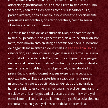
adoración y glorificación de Dios, con Cristo mismo como Sumo
Sacedote, y con todos los demás como sus servidores. Ella,
paradojalmente, edifica a los fieles y los beneficia precisamente
porque es Cristocéntrica, no antropocéntrica, como lo son la
filosofía y la cultura modernas.
Lucifer, la más bella de las criaturas de Dios, se enamoró de sí
mismo. Su pecado fue de egocentrismo, de auto-celebración. Por
tanto, todo movimiento en liturgia encaminado hacia la liberación
del “ego” de los ministros o de los fieles, o
hacia su aplauso
o su
celebración, es diabólico en su origen y en sus efectos. La Iglesia,
en su sabiduría recibida de Dios, siempre comprendió el peligro
de personalidades “carismáticas” sin freno, y se protegió de ellas
mediante ritos notables por su objetividad, su estabilidad, su
precisión, su claridad dogmática, sus exigencias ascéticas, su
nobleza estética. Estas características reaccionan, en y por sí
mismas, contra ciertas obstinadas tendencias de la naturaleza
humana caída, tales como el emocionalismo o el sentimentalismo,
el relativismo, la ambigüedad, el descuido, el permisivismo y el
esteticismo (del cual una peculiar mutación genética es la absoluta
carencia de buen gusto y el descuido de las apariencias).