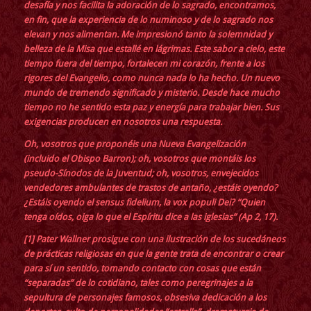
desafía y nos facilita la adoración de lo sagrado, encontramos,
en fin, que la experiencia de lo numinoso y de lo sagrado nos
elevan y nos alimentan. Me impresionó tanto la solemnidad y
belleza de la Misa que estallé en lágrimas. Este sabor a cielo, este
tiempo fuera del tiempo, fortalecen mi corazón, frente a los
rigores del Evangelio, como nunca nada lo ha hecho. Un nuevo
mundo de tremendo significado y misterio. Desde hace mucho
tiempo no he sentido esta paz y energía para trabajar bien. Sus
exigencias producen en nosotros una respuesta.
Oh, vosotros que proponéis una Nueva Evangelización
(incluido el Obispo Barron); oh, vosotros que montáis los
pseudo-Sínodos de la Juventud; oh, vosotros, envejecidos
vendedores ambulantes de trastos de antaño, ¿estáis oyendo?
¿Estáis oyendo el sensus fidelium, la vox populi Dei? “Quien
tenga oídos, oiga lo que el Espíritu dice a las iglesias” (Ap 2, 17).
[1]
Pater Wallner prosigue con una ilustración de los sucedáneos
de prácticas religiosas en que la gente trata de encontrar o crear
para sí un sentido, tomando contacto con cosas que están
“separadas” de lo cotidiano, tales como peregrinajes a la
sepultura de personajes famosos, obsesiva dedicación a los