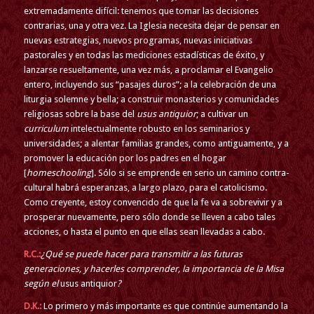
extremadamente difícil: tenemos que tomar las decisiones
contrarias, una y otra vez. La Iglesia necesita dejar de pensar en
nuevas estrategias, nuevos programas, nuevas iniciativas
pastorales y en todas las mediciones estadísticas de éxito, y
lanzarse resueltamente, una vez más, a proclamar el Evangelio
entero, incluyendo sus “pasajes duros”; a la celebración de una
liturgia solemne y bella; a construir monasterios y comunidades
religiosas sobre la base del
usus antiquior
; a cultivar un
curriculum
intelectualmente robusto en los seminarios y
universidades; a alentar familias grandes, como antiguamente, y a
promover la educación por los padres en el hogar
[
homeschooling
]. Sólo si se emprende en serio un camino contra-
cultural habrá esperanzas, a largo plazo, para el catolicismo.
Como creyente, estoy convencido de que la fe va a sobrevivir y a
prosperar nuevamente, pero sólo donde se lleven a cabo tales
acciones, o hasta el punto en que ellas sean llevadas a cabo.
R.C.:
¿Qué se puede hacer para transmitir a las futuras
generaciones, y hacerles comprender, la importancia de la Misa
según el
usus antiquior
?
D.K.:
Lo primero y más importante es que continúe aumentando la