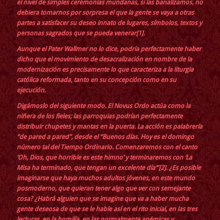
el nivel de simples ceremonias mundanas, si las banalizamos, no
debiera tomarnos por sorpresa el que la gente se vaya a otras
partes a satisfacer su deseo innato de lugares, símbolos, textos y
personas sagrados que se pueda venerar
[1]
.
Aunque el Pater Wallmer no lo dice, podría perfectamente haber
dicho que el movimiento de desacralización en nombre de la
modernización es precisamente lo que caracteriza a la liturgia
católica reformada, tanto en su concepción como en su
ejecución.
Digámoslo del siguiente modo. El Novus Ordo actúa como la
niñera de los fieles; las parroquias podrían perfectamente
distribuir chupetes y mantas en la puerta. La acción es palabrería
“de pared a pared”, desde el “Buenos días. Hoy es el domingo
número tal del Tiempo Ordinario. Comenzaremos con el canto
‘Oh, Dios, que horrible es este himno’ y terminaremos con ‘La
Misa ha terminado, que tengan un excelente día’”
[2]
. ¿Es posible
imaginarse que haya muchos adultos jóvenes, en este mundo
posmoderno, que quieran tener algo que ver con semejante
cosa? ¿Habrá alguien que se imagine que va a haber mucha
gente deseosa de que se le hable así en el rito inicial, en las tres
lecturas, en la homilía, en las normalmente anémicas y