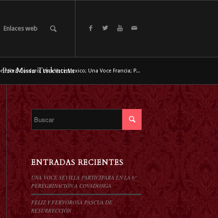
Enlaces web
 Pro Missa Tridentina
zález-Cordero; Una Voce Mexico; Una Voce Francia; P...
ENTRADAS RECIENTES
UNA VOCE SEVILLA PARTICIPARÁ EN LA 6º
PEREGRINACIÓN A COVADONGA
FELIZ Y FERVOROSA PASCUA DE
RESURRECCIÓN