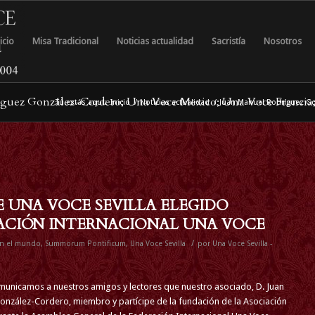
icio
Misa Tradicional
Noticias actualidad
Sacristía
Nosotros
dríguez González-Cordero; Una Voce Mexico; Una Voce Francia;
Tú estás aquí:
Inicio
/
Noticias actualidad
/
Juan Manuel Rodríguez Gon
 UNA VOCE SEVILLA ELEGIDO
RACIÓN INTERNACIONAL UNA VOCE
/
 en el mundo
,
Summorum Pontificum
,
Una Voce Sevilla
por
Una Voce Sevilla -
municamos a nuestros amigos y lectores que nuestro asociado, D. Juan
nzález-Cordero, miembro y partícipe de la fundación de la Asociación