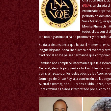
Una Voce Sevilla, d
(
FIUV
), celebrada e
encontraba represen
periodo de dos años
Voce México), vicepr
Monika Rheinschmitt
todos ellos, con el
tan noble y ardua tarea de promover y defender la 
Se da la circunstancia que hasta el momento, en su
lengua hispana. Señal inequívoca del avance y arra
tradicional en los paises hermanos que componen
También nos complace informarles que la Asociació
General, elevó la propuesta a la Asamblea de con
con gran gozo por los delegados de las Asociacion
Domingo de Cristo Rey, a la conclusión de las seg
Australia (Roma), por S. E. Mons. Guido Pozzo, Secre
Tota Pulchra es Maria
, interpretado por el coro
Ca