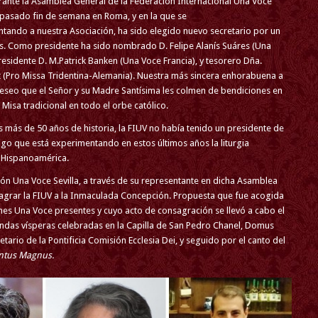
urante la Asamblea General de la Federación Internacional Una Voce
l pasado fin de semana en Roma, y en la que se
tando a nuestra Asociación, ha sido elegido nuevo secretario por un
. Como presidente ha sido nombrado D. Felipe Alanís Suáres (Una
esidente D. M.Patrick Banken (Una Voce Francia), y tesorero Dña.
 (Pro Missa Tridentina-Alemania). Nuestra más sincera enhorabuena a
 deseo que el Señor y su Madre Santísima les colmen de bendiciones en
Misa tradicional en todo el orbe católico.
s más de 50 años de historia, la FIUV no había tenido un presidente de
igo que está experimentando en estos últimos años la liturgia
 Hispanoamérica.
n Una Voce Sevilla, a través de su representante en dicha Asamblea
sagrar la FIUV a la Inmaculada Concepción. Propuesta que fue acogida
es Una Voce presentes y cuyo acto de consagración se llevó a cabo el
undas vísperas celebradas en la Capilla de San Pedro Chanel, Domus
tario de la Pontificia Comisión Ecclesia Dei, y seguido por el canto del
ntus Magnus.