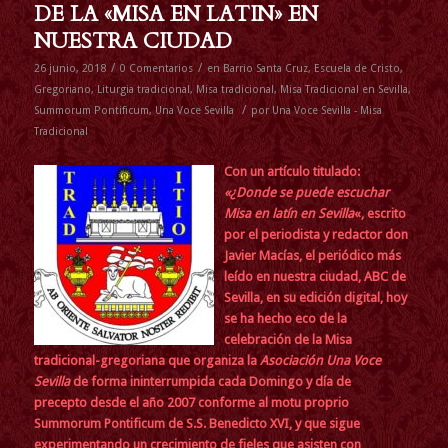
DE LA «MISA EN LATIN» EN
NUESTRA CIUDAD
/
/
26 junio, 2018
0 Comentarios
en
Barrio Santa Cruz
,
Escuela de Cristo
,
Gregoriano
,
Liturgia tradicional
,
Misa tradicional
,
Misa Tradicional en Sevilla
,
/
Summorum Pontificum
,
Una Voce Sevilla
por
Una Voce Sevilla - Misa
Tradicional
Con un artículo titulado:
«¿Donde se puede escuchar
Misa en latín en Sevilla
«, escrito
por el periodista y redactor don
Javier Macías, el periódico más
leído en nuestra ciudad, ABC de
Sevilla, en su edición digital, hoy
se ha hecho eco de la
celebración de la Misa
tradicional-gregoriana que organiza la
Asociación Una Voce
Sevilla
de forma ininterrumpida cada Domingo y día de
precepto desde el año 2007 conforme al motu proprio
Summorum Pontificum de S.S. Benedicto XVI, y que sigue
experimentando un crecimiento de fieles que asisten con