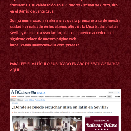
frecuencia a su celebración en el
Oratorio Escuela de Cristo
, sito
en el Barrio de Santa Cruz.
Son ya numerosas las referencias que la prensa escrita de nuestra
ciudad ha realizado en los últimos años de la Misa tradicional en
Sevilla y de nuestra Asociación, a las que pueden acceder en el
siguiente enlace de nuestra página web:
https://www.unavocesevilla.com/prensa/
PARA LEER EL ARTÍCULO PUBLICADO EN ABC DE SEVILLA PINCHAR
AQUÍ.