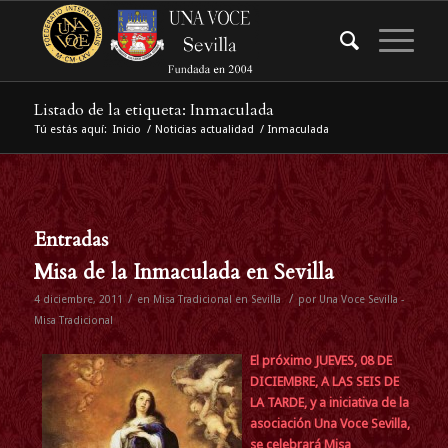
Listado de la etiqueta: Inmaculada
Tú estás aquí:
Inicio
/
Noticias actualidad
/
Inmaculada
Entradas
Misa de la Inmaculada en Sevilla
/
/
4 diciembre, 2011
en
Misa Tradicional en Sevilla
por
Una Voce Sevilla -
Misa Tradicional
El próximo JUEVES,
08
DE
DICIEMBRE, A LAS SEIS DE
LA TARDE
, y a iniciativa de la
asociación Una Voce Sevilla
,
se celebrará Misa