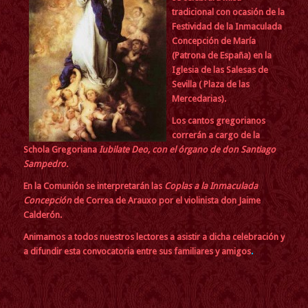
tradicional con ocasión de la
Festividad de la Inmaculada
Concepción de María
(Patrona de España) en la
Iglesia de las Salesas de
Sevilla ( Plaza de las
Mercedarias).
Los cantos gregorianos
correrán a cargo de la
Schola Gregoriana
Iubilate Deo, con el órgano de don Santiago
Sampedro.
En la Comunión se interpretarán las
Coplas a la Inmaculada
Concepción
de
Correa de Arauxo por el
violinista don Jaime
Calderón.
Animamos a todos nuestros lectores a asistir a dicha ce
lebración
y
a difundir esta convocatoria entre sus familiares
y amigos
.