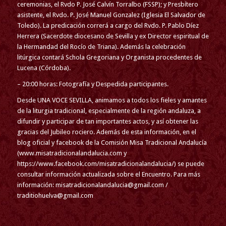
ceremonias, el Rvdo P. José Calvín Torralbo (FSSP); y Presbítero
asistente, el Rvdo. P. José Manuel Gonzalez (Iglesia El Salvador de
Toledo). La predicación correrá a cargo del Rvdo. P. Pablo Díez
Herrera (Sacerdote diocesano de Sevilla y ex Director espiritual de
la Hermandad del Rocío de Triana). Además la celebración
litúrgica contará Schola Gregoriana y Organista procedentes de
Lucena (Córdoba).
– 20:00 horas: Fotografía y Despedida participantes.
Desde UNA VOCE SEVILLA, animamos a todos los fieles y amantes
de la liturgia tradicional, especialmente de la región andaluza, a
difundir y participar de tan importantes actos, y así obtener las
gracias del Jubileo rociero. Además de esta información, en el
blog oficial y facebook de la Comisión Misa Tradicional Andalucía
(www.misatradicionalandalucia.com y
https://www.facebook.com/misatradicionalandalucia/) se puede
consultar información actualizada sobre el Encuentro. Para más
información: misatradicionalandalucia@gmail.com /
traditiohuelva@gmail.com