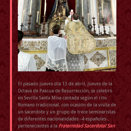
El pasado jueves día 13 de abril, Jueves de la
Octava de Pascua de Resurrección, se celebró
en Sevilla Santa Misa cantada según el rito
Romano tradicional, con ocasión de la visita de
un sacerdote y un grupo de trece seminaristas
de diferentes nacionalidades -4 españoles-,
pertenecientes a la
Fraternidad Sacerdotal San