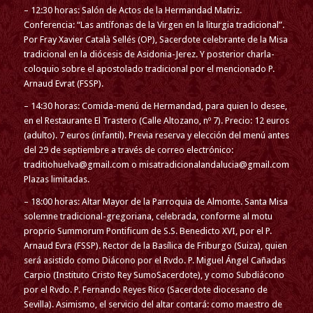
– 12:30 horas: Salón de Actos de la Hermandad Matriz.
Conferencia: “Las antífonas de la Virgen en la liturgia tradicional”.
Por Fray Xavier Català Sellés (OP), Sacerdote celebrante de la Misa
tradicional en la diócesis de Asidonia-Jerez. Y posterior charla-
coloquio sobre el apostolado tradicional por el mencionado P.
Arnaud Evrat (FSSP).
– 14:30 horas: Comida-menú de Hermandad, para quien lo desee,
en el Restaurante El Trastero (Calle Altozano, nº 7). Precio: 12 euros
(adulto). 7 euros (infantil). Previa reserva y elección del menú antes
del 29 de septiembre a través de correo electrónico:
traditiohuelva@gmail.com o misatradicionalandalucia@gmail.com
Plazas limitadas.
– 18:00 horas: Altar Mayor de la Parroquia de Almonte. Santa Misa
solemne tradicional-gregoriana, celebrada, conforme al motu
proprio Summorum Pontificum de S.S. Benedicto XVI, por el P.
Arnaud Evra (FSSP). Rector de la Basílica de Friburgo (Suiza), quien
será asistido como Diácono por el Rvdo. P. Miguel Ángel Cañadas
Carpio (Instituto Cristo Rey SumoSacerdote), y como Subdiácono
por el Rvdo. P. Fernando Reyes Rico (Sacerdote diocesano de
Sevilla). Asimismo, el servicio del altar contará: como maestro de