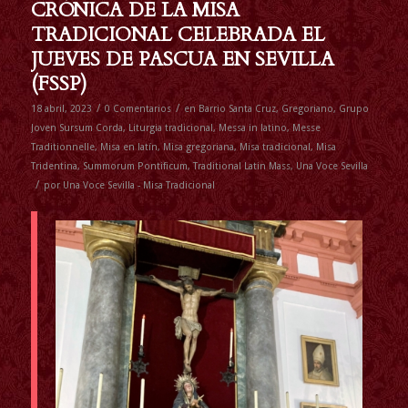
CRÓNICA DE LA MISA
TRADICIONAL CELEBRADA EL
JUEVES DE PASCUA EN SEVILLA
(FSSP)
/
/
18 abril, 2023
0 Comentarios
en
Barrio Santa Cruz
,
Gregoriano
,
Grupo
Joven Sursum Corda
,
Liturgia tradicional
,
Messa in latino
,
Messe
Traditionnelle
,
Misa en latín
,
Misa gregoriana
,
Misa tradicional
,
Misa
Tridentina
,
Summorum Pontificum
,
Traditional Latin Mass
,
Una Voce Sevilla
/
por
Una Voce Sevilla - Misa Tradicional