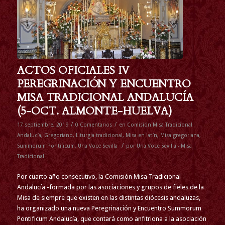
ACTOS OFICIALES IV
PEREGRINACIÓN Y ENCUENTRO
MISA TRADICIONAL ANDALUCÍA
(5-OCT. ALMONTE-HUELVA)
/
/
17 septiembre, 2019
0 Comentarios
en
Comisión Misa Tradicional
Andalucía
,
Gregoriano
,
Liturgia tradicional
,
Misa en latín
,
Misa gregoriana
,
/
Summorum Pontificum
,
Una Voce Sevilla
por
Una Voce Sevilla - Misa
Tradicional
Por cuarto año consecutivo, la Comisión Misa Tradicional
Andalucía -formada por las asociaciones y grupos de fieles de la
Misa de siempre que existen en las distintas diócesis andaluzas,
ha organizado una nueva Peregrinación y Encuentro Summorum
Pontificum Andalucía, que contará como anfitriona a la asociación