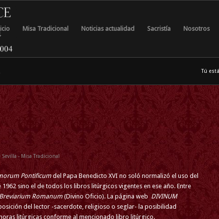
icio
Misa Tradicional
Noticias actualidad
Sacristía
Nosotros
m
Tú está
Sevilla - Misa Tradicional
orum Pontificum
del Papa Benedicto XVI no soló normalizó el uso del
 1962 sino el de todos los libros litúrgicos vigentes en ese año. Entre
Breviarium Romanum
(Divino Oficio). La página web
DIVINUM
osición del lector -sacerdote, religioso o seglar- la posibilidad
 horas litúrgicas conforme al mencionado libro litúrgico.