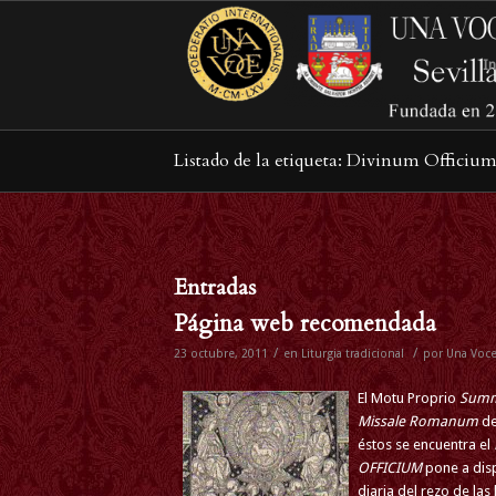
In
Listado de la etiqueta: Divinum Officiu
Entradas
Página web recomendada
/
/
23 octubre, 2011
en
Liturgia tradicional
por
Una Voce 
El Motu Proprio
Summ
Missale Romanum
de
éstos se encuentra el
OFFICIUM
pone a disp
diaria del rezo de las