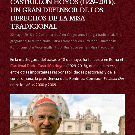
CASTRILLÓN HOYOS (1929-2018).
UN GRAN DEFENSOR DE LOS
DERECHOS DE LA MISA
TRADICIONAL
/
/
22 mayo, 2018
0 Comentarios
en
Gregoriano
,
Liturgia tradicional
,
Misa
gregoriana
,
Misa tradicional
,
Misa Tradicional en el mundo
,
Summorum
/
Pontificum
,
Una Voce Sevilla
por
Una Voce Sevilla - Misa Tradicional
En la madrugada del pasado 18 de mayo, ha fallecido en Roma el
Cardenal Darío Castrillón Hoyos
(1929-2018), quien asumiera,
entre otras importantes responsabilidades pastorales y de la
curia romana, la presidencia de la Pontificia Comisión
Ecclesia Dei
entre los años 2000 y 2009.