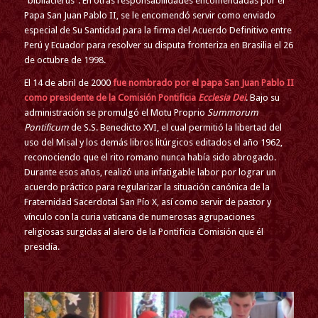
“bibliaclerus”. En otras responsabilidades encomendadas por el
Papa San Juan Pablo II, se le encomendó servir como enviado
especial de Su Santidad para la firma del Acuerdo Definitivo entre
Perú y Ecuador para resolver su disputa fronteriza en Brasilia el 26
de octubre de 1998.
El 14 de abril de 2000
fue nombrado por el papa San Juan Pablo II
como presidente de la Comisión Pontificia
Ecclesia Dei
. Bajo su
administración se promulgó el Motu Proprio
Summorum
Pontificum
de S.S. Benedicto XVI, el cual permitió la libertad del
uso del Misal y los demás libros litúrgicos editados el año 1962,
reconociendo que el rito romano nunca había sido abrogado.
Durante esos años, realizó una infatigable labor por lograr un
acuerdo práctico para regularizar la situación canónica de la
Fraternidad Sacerdotal San Pío X, así como servir de pastor y
vínculo con la curia vaticana de numerosas agrupaciones
religiosas surgidas al alero de la Pontificia Comisión que él
presidía.