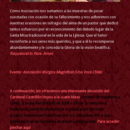
Como Asociación nos sumamos a las muestras de pesar
suscitadas con ocasión de su fallecimiento y nos adherimos con
nuestras oraciones en sufragio del alma de un pastor que dedicó
tantos esfuerzos por el reconocimiento del debido lugar de la
Santa Misa tradicional en la vida de la Iglesia. Que el Señor
reconforte a sus seres más queridos, y que a él lo recompense
abundantemente y le conceda la Gloria de la visión beatífica.
Requiescat in Pace. Amen
Fuente:
Asociación litúrgica Magnificat (Una Voce Chile)
A continuación, les ofrecemos una interesante alocución del
Cardenal Castrillón Hoyos a la «Latin Mass
Society» de Inglaterra y
Gales , a la que fue invitado en 2008 a oficiar la Santa Misa
tradicional, sobre los motivos de la publicación del motu
proprio Summorum Pontificum por S.S. Benedicto XVI, y que
publicamos en su momento en nuestra antigua web.
Para acceder
pinchar aquí