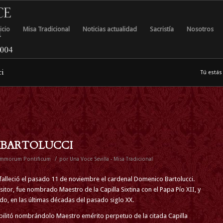
icio
Misa Tradicional
Noticias actualidad
Sacristía
Nosotros
ci
Tú estás
 BARTOLUCCI
/
mmorum Pontificum
por
Una Voce Sevilla - Misa Tradicional
falleció el pasado 11 de noviembre el cardenal
Domenico Bartolucci
.
tor, fue nombrado Maestro de la Capilla Sixtina con el Papa Pío XII, y
ado, en las últimas décadas del pasado siglo XX.
bilitó nombrándolo Maestro emérito perpetuo de la citada Capilla