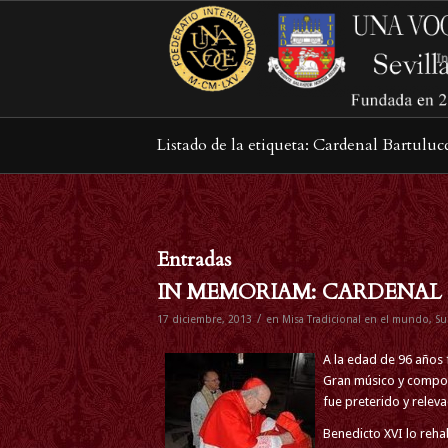
In
Listado de la etiqueta: Cardenal Bartuluc
Entradas
IN MEMORIAM: CARDENAL
/
17 diciembre, 2013
en
Misa Tradicional en el mundo
,
Su
A la edad de 96 años 
Gran músico y composi
fue preterido y relev
Benedicto XVI lo reha