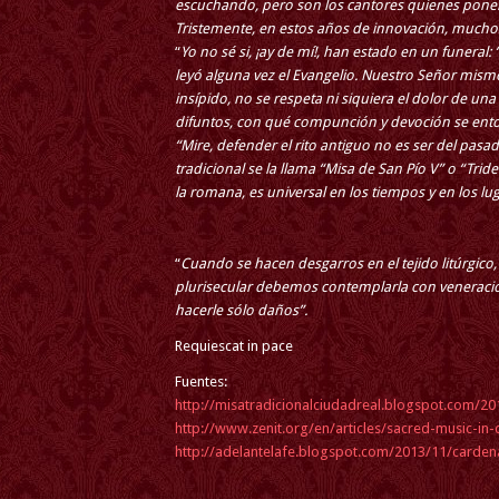
escuchando, pero son los cantores quienes ponen 
Tristemente, en estos años de innovación, muchos
“
Yo no sé si, ¡ay de mí!, han estado en un funeral:
leyó alguna vez el Evangelio. Nuestro Señor mism
insípido, no se respeta ni siquiera el dolor de u
difuntos, con qué compunción y devoción se ento
“Mire, defender el rito antiguo no es ser del pasa
tradicional se la llama “Misa de San Pío V” o “Trid
la romana, es universal en los tiempos y en los lu
“
Cuando se hacen desgarros en el tejido litúrgico, e
plurisecular debemos contemplarla con veneración
hacerle sólo daños”.
Requiescat in pace
Fuentes:
http://misatradicionalciudadreal.blogspot.com/2
http://www.zenit.org/en/articles/sacred-music-in-c
http://adelantelafe.blogspot.com/2013/11/cardenal