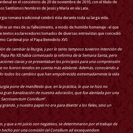
ardenal en el consistorio de 20 de noviembre de 2010, con el título de
os Santísimos Nombres de Jesús y María en vía Lata.
urgia romana tradicional celebró ésta durante toda su larga vida.
irse un mes de su fallecimiento, a modo de humilde homenaje -al que
de textos esclarecedores tomados de diversas entrevistas que concedió
mo Cardenal por el Papa Benedicto XVI:
ón de cambiar la liturgia, y por lo tanto tampoco tuvieron intención de
El Papa Pío XII había comenzado la reforma de la Semana Santa, pero
aciones claras y se presentaban los principios para una comprensión
ente no fueron tenidos en cuenta más adelante. Además, conociendo a
tido todos los cambios que han empobrecido extremadamente la vida
urgia pone de manifiesto que, en la práctica, lo que se hizo no
a gran banalización de nuestra adoración, que fue alentada por una
la Sacrosanctum Concilium
”.
y grande, y nuestro papel no era para divertir a los fieles, sino un
, y que a mi juicio son negativos, se determinaron por el trabajo de
fue hecho por una comisión (el Consilium ad exsequendam