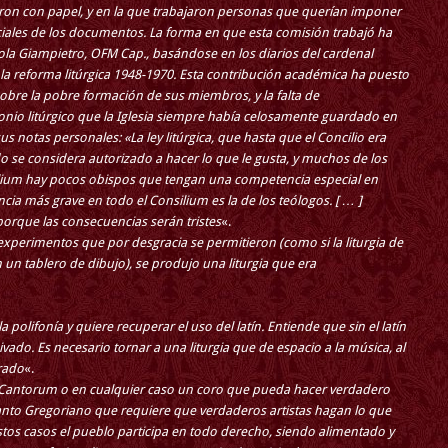
eron con papel, y en la que trabajaron personas que querían imponer
iciales de los documentos. La forma en que esta comisión trabajó ha
ola Giampietro, OFM Cap., basándose en los diarios del cardenal
 la reforma litúrgica 1948-1970. Esta contribución académica ha puesto
obre la pobre formación de sus miembros, y la falta de
nio litúrgico que la Iglesia siempre había celosamente guardado en
s notas personales: «La ley litúrgica, que hasta que el Concilio era
 se considera autorizado a hacer lo que le gusta, y muchos de los
ilium hay pocos obispos que tengan una competencia especial en
ncia más grave en todo el Consilium es la de los teólogos. [ … ]
porque las consecuencias serán tristes
«.
experimentos que por desgracia se permitieron (como si la liturgia de
n un tablero de dibujo), se produjo una liturgia que era
polifonía y quiere recuperar el uso del latín. Entiende que sin el latín
vado. Es necesario tornar a una liturgia que de espacio a la música, al
grado
«.
 Cantorum o en cualquier caso un coro que pueda hacer verdadero
canto Gregoriano que requiere que verdaderos artistas hagan lo que
stos casos el pueblo participa en todo derecho, siendo alimentado y