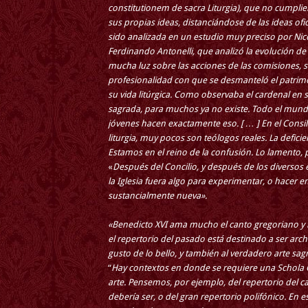
constitutionem de sacra Liturgia), que no cumpli
sus propias ideas, distanciándose de las ideas of
sido analizada en un estudio muy preciso por Nic
Ferdinando Antonelli, que analizó la evolución de
mucha luz sobre las acciones de las comisiones, s
profesionalidad con que se desmanteló el patrimo
su vida litúrgica. Como observaba el cardenal en su
sagrada, para muchos ya no existe. Todo el mundo
jóvenes hacen exactamente eso. [ … ] En el Cons
liturgia, muy pocos son teólogos reales. La deficie
Estamos en el reino de la confusión. Lo lamento, 
«
Después del Concilio, y después de los diversos 
la Iglesia fuera algo para experimentar, o hacer e
sustancialmente nueva».
«Benedicto XVI ama mucho el canto gregoriano y la 
el repertorio del pasado está destinado a ser archi
gusto de lo bello, y también al verdadero arte sa
“
Hay contextos en donde se requiere una Schola
arte. Pensemos, por ejemplo, del repertorio del 
debería ser, o del gran repertorio polifónico.
En e