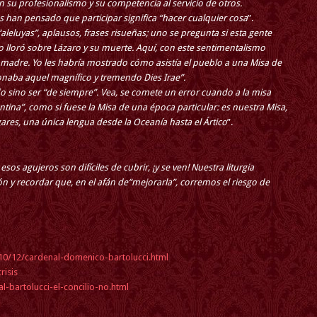
su profesionalismo y su competencia al servicio de otros.
 han pensado que participar significa “hacer cualquier cosa
”.
 “aleluyas”, aplausos, frases risueñas; uno se pregunta si esta gente
o lloró sobre Lázaro y su muerte. Aquí, con este sentimentalismo
na madre. Yo les habría mostrado cómo asistía el pueblo a una Misa de
naba aquel magnífico y tremendo Dies Irae”.
do sino ser “de siempre”. Vea, se comete un error cuando a la misa
entina”, como si fuese la Misa de una época particular: es nuestra Misa,
gares, una única lengua desde la Oceanía hasta el Ártico
”.
sos agujeros son difíciles de cubrir, ¡y se ven! Nuestra liturgia
 y recordar que, en el afán de“mejorarla”, corremos el riesgo de
010/12/cardenal-domenico-bartolucci.html
risis
-bartolucci-el-concilio-no.html