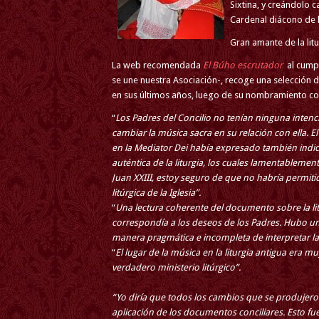
Sixtina, y creándolo c
Cardenal diácono de l
Gran amante de la lit
La web recomendada
El Búho escrutador
al cumpl
se une nuestra Asociación-, recoge una selección 
en sus últimos años, luego de su nombramiento co
“
Los Padres del Concilio no tenían ninguna intenci
cambiar la música sacra en su relación con ella. 
en la Mediator Dei había expresado también indic
auténtica de la liturgia, los cuales lamentablem
Juan XXIII, estoy seguro de que no habría permi
litúrgica de la Iglesia”.
“
Una lectura coherente del documento sobre la lit
correspondía a los deseos de los Padres. Hubo un
manera pragmática e incompleta de interpretar 
“
El lugar de la música en la liturgia antigua era mu
verdadero ministerio litúrgico”.
“Yo diría que todos los cambios que se produjeron
aplicación de los documentos conciliares. Esto 