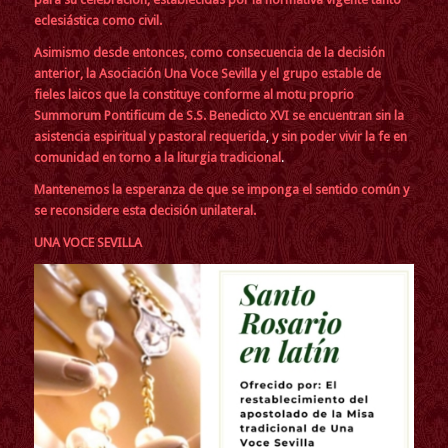
eclesiástica como civil.
Asimismo desde entonces, como consecuencia de la decisión
anterior, la Asociación Una Voce Sevilla y el grupo estable de
fieles laicos que la constituye conforme al motu proprio
Summorum Pontificum de S.S. Benedicto XVI se encuentran sin la
asistencia espiritual y pastoral
requerida
,
y sin poder vivir la fe en
comunidad en torno a la liturgia tradicional
.
Mantenemos la esperanza de que se imponga el sentido común y
se reconsidere esta decisión unilateral.
UNA VOCE SEVILLA