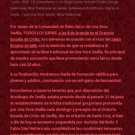
/
/
1 julio, 2020
0 Comentarios
en
Grupo Joven Sursum Corda
,
Liturgia
tradicional
,
Misa Tradicional en Sevilla
,
Summorum Pontificum
,
Una Voce
/
Sevilla
por
Una Voce Sevilla - Misa Tradicional
Por deseo de la Comunidad de fieles laicos de Una Voce
Sevilla, TODOS LOS JUEVES,
a las 8 de la tarde en el Oratorio
Escuela de Cristo
, nos uniremos en oración con el rezo del
Santo
Rosario en latín
, con la intención de que se restablezca el
apostolado de la Misa tradicional de Una Voce Sevilla, fin principal
de nuestra asociación que lleva promoviendo estos laicos desde
hace casi 20 años.
A su finalización, tendremos charla de formación católica para
jóvenes y adultos, concluyendo con un refrigerio de hermandad.
Recordamos a nuestros lectores que, p
or disposición del
Arzobispo de Sevilla, estaba previsto desde el pasado 21 de junio
el restablecimiento de
la Misa tradicional-gregoriana promovida
por Una Voce Sevilla cada domingo y precepto en el Oratorio
Escuela de Cristo de Sevilla, sito en el barrio de Santa Cruz
,
si bien
a día de hoy se encuentra suspendida por decisión del Rvdo. P.
Pablo Díez Herrera aún cumpliéndose las condiciones necesarias
para su celebración, establecidas por la normativa vigente tanto