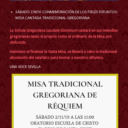
SÁBADO 2 NOV. CONMEMORACIÓN DE LOS FIELES DIFUNTOS:
MISA CANTADA TRADICIONAL-GREGORIANA
La
Schola Gregoriana Laudate Dominum
cantará en sus melodías
gregorianas tanto el proprio como el ordinario de la Misa
pro
defunctis.
Asimismo al finalizar la Santa Misa, se llevará a cabo la tradicional
absolución del catafalco para honrar a nuestros difuntos.
UNA VOCE SEVILLA