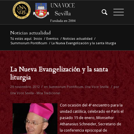
Noticias actualidad
Tú estás aquí:
Inicio
/
Eventos
/
Noticias actualidad
/
Summorum Pontificum
/
La Nueva Evangelización y la santa liturgia
La Nueva Evangelización y la santa
liturgia
/
/
29 noviembre, 2012
en
Summorum Pontificum
,
Una Voce Sevilla
por
Una Voce Sevilla - Misa Tradicional
Con ocasión del 4º encuentro para la
unidad católica, celebrado en París el
pasado 15 de enero, Monseñor
Athanasius Schneider, Secretario de
la conferencia episcopal de